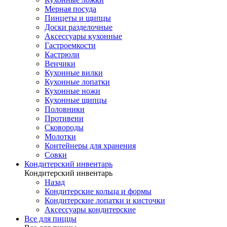
Мерная посуда
Пинцеты и щипцы
Доски разделочные
Аксессуары кухонные
Гастроемкости
Кастрюли
Венчики
Кухонные вилки
Кухонные лопатки
Кухонные ножи
Кухонные щипцы
Половники
Противени
Сковороды
Молотки
Контейнеры для хранения
Совки
Кондитерский инвентарь
Кондитерский инвентарь
Назад
Кондитерские кольца и формы
Кондитерские лопатки и кисточки
Аксессуары кондитерские
Все для пиццы