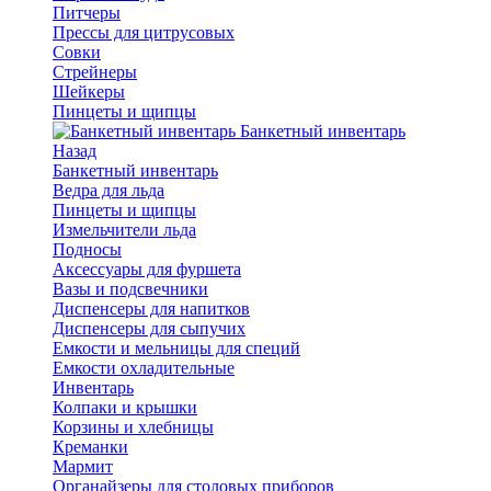
Питчеры
Прессы для цитрусовых
Совки
Стрейнеры
Шейкеры
Пинцеты и щипцы
Банкетный инвентарь
Назад
Банкетный инвентарь
Ведра для льда
Пинцеты и щипцы
Измельчители льда
Подносы
Аксессуары для фуршета
Вазы и подсвечники
Диспенсеры для напитков
Диспенсеры для сыпучих
Емкости и мельницы для специй
Емкости охладительные
Инвентарь
Колпаки и крышки
Корзины и хлебницы
Креманки
Мармит
Органайзеры для столовых приборов