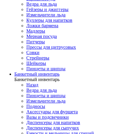
Ведра для льда
Гейзеры и джиггеры
Измельчители льда
Куллеры для напитков
Ложки бармена
Мадлеры
Мерная посуда
Питчеры
Прессы для цитрусовых
Совки
Стрейнеры
Шейкеры
Пинцеты и щипцы
Банкетный инвентарь
Банкетный инвентарь
Назад
Ведра для льда
Пинцеты и щипцы
Измельчители льда
Подносы
Аксессуары для фуршета
Вазы и подсвечники
Диспенсеры для напитков
Диспенсеры для сыпучих
Емкости и мельницы для специй