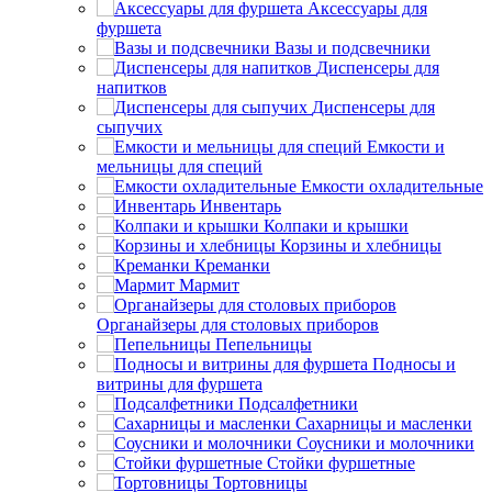
Аксессуары для
фуршета
Вазы и подсвечники
Диспенсеры для
напитков
Диспенсеры для
сыпучих
Емкости и
мельницы для специй
Емкости охладительные
Инвентарь
Колпаки и крышки
Корзины и хлебницы
Креманки
Мармит
Органайзеры для столовых приборов
Пепельницы
Подносы и
витрины для фуршета
Подсалфетники
Сахарницы и масленки
Соусники и молочники
Стойки фуршетные
Тортовницы