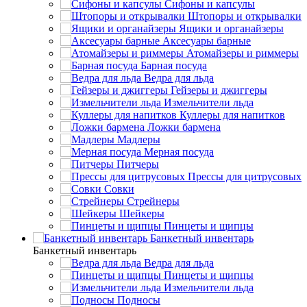
Сифоны и капсулы
Штопоры и открывалки
Ящики и органайзеры
Аксесуары барные
Атомайзеры и риммеры
Барная посуда
Ведра для льда
Гейзеры и джиггеры
Измельчители льда
Куллеры для напитков
Ложки бармена
Мадлеры
Мерная посуда
Питчеры
Прессы для цитрусовых
Совки
Стрейнеры
Шейкеры
Пинцеты и щипцы
Банкетный инвентарь
Банкетный инвентарь
Ведра для льда
Пинцеты и щипцы
Измельчители льда
Подносы