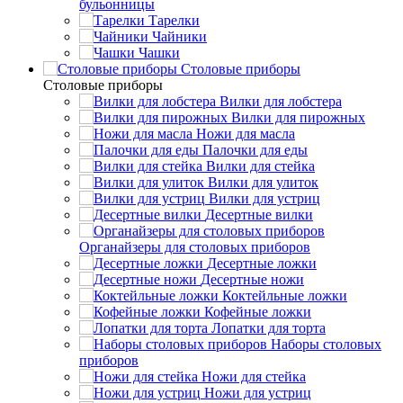
бульонницы
Тарелки
Чайники
Чашки
Cтоловые приборы
Cтоловые приборы
Вилки для лобстера
Вилки для пирожных
Ножи для масла
Палочки для еды
Вилки для стейка
Вилки для улиток
Вилки для устриц
Десертные вилки
Органайзеры для столовых приборов
Десертные ложки
Десертные ножи
Коктейльные ложки
Кофейные ложки
Лопатки для торта
Наборы столовых
приборов
Ножи для стейка
Ножи для устриц