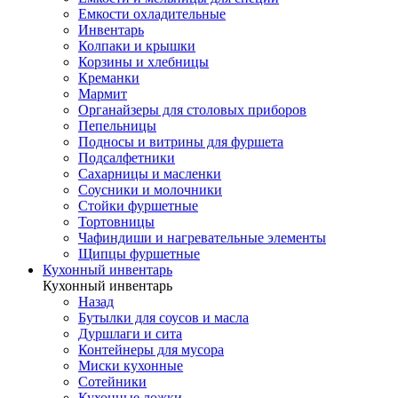
Емкости охладительные
Инвентарь
Колпаки и крышки
Корзины и хлебницы
Креманки
Мармит
Органайзеры для столовых приборов
Пепельницы
Подносы и витрины для фуршета
Подсалфетники
Сахарницы и масленки
Соусники и молочники
Стойки фуршетные
Тортовницы
Чафиндиши и нагревательные элементы
Щипцы фуршетные
Кухонный инвентарь
Кухонный инвентарь
Назад
Бутылки для соусов и масла
Дуршлаги и сита
Контейнеры для мусора
Миски кухонные
Сотейники
Кухонные ложки