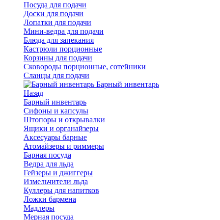
Посуда для подачи
Доски для подачи
Лопатки для подачи
Мини-ведра для подачи
Блюда для запекания
Кастрюли порционные
Корзины для подачи
Сковороды порционные, сотейники
Сланцы для подачи
Барный инвентарь
Назад
Барный инвентарь
Сифоны и капсулы
Штопоры и открывалки
Ящики и органайзеры
Аксесуары барные
Атомайзеры и риммеры
Барная посуда
Ведра для льда
Гейзеры и джиггеры
Измельчители льда
Куллеры для напитков
Ложки бармена
Мадлеры
Мерная посуда