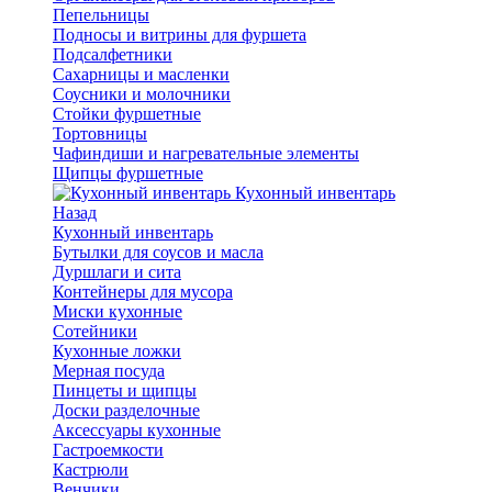
Пепельницы
Подносы и витрины для фуршета
Подсалфетники
Сахарницы и масленки
Соусники и молочники
Стойки фуршетные
Тортовницы
Чафиндиши и нагревательные элементы
Щипцы фуршетные
Кухонный инвентарь
Назад
Кухонный инвентарь
Бутылки для соусов и масла
Дуршлаги и сита
Контейнеры для мусора
Миски кухонные
Сотейники
Кухонные ложки
Мерная посуда
Пинцеты и щипцы
Доски разделочные
Аксессуары кухонные
Гастроемкости
Кастрюли
Венчики