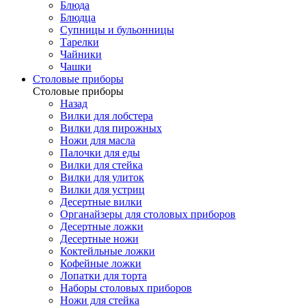
Блюда
Блюдца
Супницы и бульонницы
Тарелки
Чайники
Чашки
Cтоловые приборы
Cтоловые приборы
Назад
Вилки для лобстера
Вилки для пирожных
Ножи для масла
Палочки для еды
Вилки для стейка
Вилки для улиток
Вилки для устриц
Десертные вилки
Органайзеры для столовых приборов
Десертные ложки
Десертные ножи
Коктейльные ложки
Кофейные ложки
Лопатки для торта
Наборы столовых приборов
Ножи для стейка