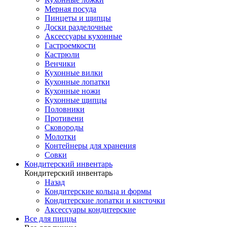
Мерная посуда
Пинцеты и щипцы
Доски разделочные
Аксессуары кухонные
Гастроемкости
Кастрюли
Венчики
Кухонные вилки
Кухонные лопатки
Кухонные ножи
Кухонные щипцы
Половники
Противени
Сковороды
Молотки
Контейнеры для хранения
Совки
Кондитерский инвентарь
Кондитерский инвентарь
Назад
Кондитерские кольца и формы
Кондитерские лопатки и кисточки
Аксессуары кондитерские
Все для пиццы