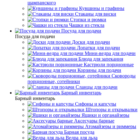
шампанского
Кувшины и графины
Стаканы для виски
Стопки и рюмки
Чашки из стекла
Посуда для подачи
Посуда для подачи
Доски для подачи
Лопатки для подачи
Мини-ведра для подачи
Блюда для запекания
Кастрюли порционные
Корзины для подачи
Сковороды
порционные, сотейники
Сланцы для подачи
Барный инвентарь
Барный инвентарь
Сифоны и капсулы
Штопоры и открывалки
Ящики и органайзеры
Аксесуары барные
Атомайзеры и риммеры
Барная посуда
Ведра для льда