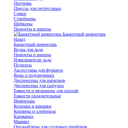
Питчеры
Прессы для цитрусовых
Совки
Стрейнеры
Шейкеры
Пинцеты и щипцы
Банкетный инвентарь
Назад
Банкетный инвентарь
Ведра для льда
Пинцеты и щипцы
Измельчители льда
Подносы
Аксессуары для фуршета
Вазы и подсвечники
Диспенсеры для напитков
Диспенсеры для сыпучих
Емкости и мельницы для специй
Емкости охладительные
Инвентарь
Колпаки и крышки
Корзины и хлебницы
Креманки
Мармит
Органайзеры для столовых приборов