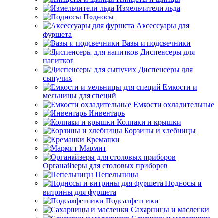
Измельчители льда
Подносы
Аксессуары для
фуршета
Вазы и подсвечники
Диспенсеры для
напитков
Диспенсеры для
сыпучих
Емкости и
мельницы для специй
Емкости охладительные
Инвентарь
Колпаки и крышки
Корзины и хлебницы
Креманки
Мармит
Органайзеры для столовых приборов
Пепельницы
Подносы и
витрины для фуршета
Подсалфетники
Сахарницы и масленки