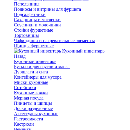
Пепельницы
Подносы и витрины для фуршета
Подсалфетники
Сахарницы и масленки
Соусники и молочники
Стойки фуршетные
Тортовницы
Чафиндиши и нагревательные элементы
Щипцы фуршетные
Кухонный инвентарь
Назад
Кухонный инвентарь
Бутылки для соусов и масла
Дуршлаги и сита
Контейнеры для мусора
Миски кухонные
Сотейники
Кухонные ложки
Мерная посуда
Пинцеты и щипцы
Доски разделочные
Аксессуары кухонные
Гастроемкости
Кастрюли
Венчики