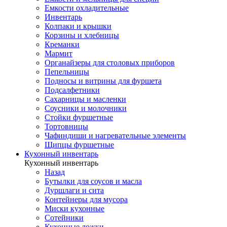
Емкости охладительные
Инвентарь
Колпаки и крышки
Корзины и хлебницы
Креманки
Мармит
Органайзеры для столовых приборов
Пепельницы
Подносы и витрины для фуршета
Подсалфетники
Сахарницы и масленки
Соусники и молочники
Стойки фуршетные
Тортовницы
Чафиндиши и нагревательные элементы
Щипцы фуршетные
Кухонный инвентарь
Кухонный инвентарь
Назад
Бутылки для соусов и масла
Дуршлаги и сита
Контейнеры для мусора
Миски кухонные
Сотейники
Кухонные ложки