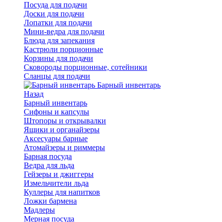
Посуда для подачи
Доски для подачи
Лопатки для подачи
Мини-ведра для подачи
Блюда для запекания
Кастрюли порционные
Корзины для подачи
Сковороды порционные, сотейники
Сланцы для подачи
Барный инвентарь
Назад
Барный инвентарь
Сифоны и капсулы
Штопоры и открывалки
Ящики и органайзеры
Аксесуары барные
Атомайзеры и риммеры
Барная посуда
Ведра для льда
Гейзеры и джиггеры
Измельчители льда
Куллеры для напитков
Ложки бармена
Мадлеры
Мерная посуда