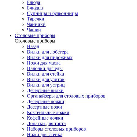
Блюда
Блюдца
Супницы и бульонницы
Тарелки
Чайники
Чашки
Cтоловые приборы
Cтоловые приборы
Назад
Вилки для лобстера
Вилки для пирожных
Ножи для масла
Палочки для еды
Вилки для стейка
Вилки для улиток
Вилки для устриц
Десертные вилки
Органайзеры для столовых приборов
Десертные ложки
Десертные ножи
Коктейльные ложки
Кофейные ложки
Лопатки для торта
Наборы столовых приборов
Ножи для стейка