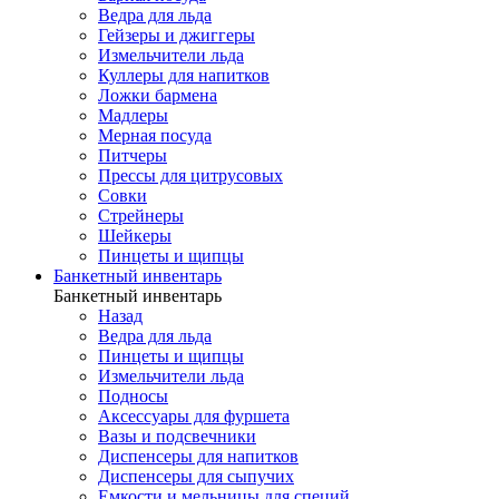
Ведра для льда
Гейзеры и джиггеры
Измельчители льда
Куллеры для напитков
Ложки бармена
Мадлеры
Мерная посуда
Питчеры
Прессы для цитрусовых
Совки
Стрейнеры
Шейкеры
Пинцеты и щипцы
Банкетный инвентарь
Банкетный инвентарь
Назад
Ведра для льда
Пинцеты и щипцы
Измельчители льда
Подносы
Аксессуары для фуршета
Вазы и подсвечники
Диспенсеры для напитков
Диспенсеры для сыпучих
Емкости и мельницы для специй