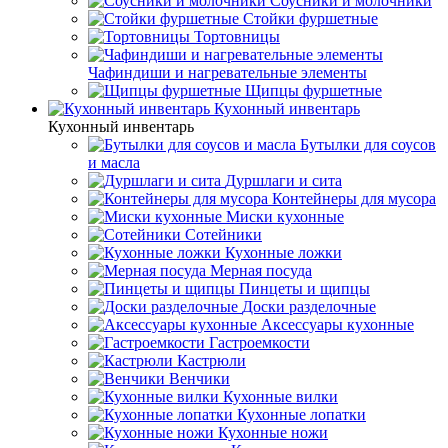
Соусники и молочники
Стойки фуршетные
Тортовницы
Чафиндиши и нагревательные элементы
Щипцы фуршетные
Кухонный инвентарь
Кухонный инвентарь
Бутылки для соусов
и масла
Дуршлаги и сита
Контейнеры для мусора
Миски кухонные
Сотейники
Кухонные ложки
Мерная посуда
Пинцеты и щипцы
Доски разделочные
Аксессуары кухонные
Гастроемкости
Кастрюли
Венчики
Кухонные вилки
Кухонные лопатки
Кухонные ножи