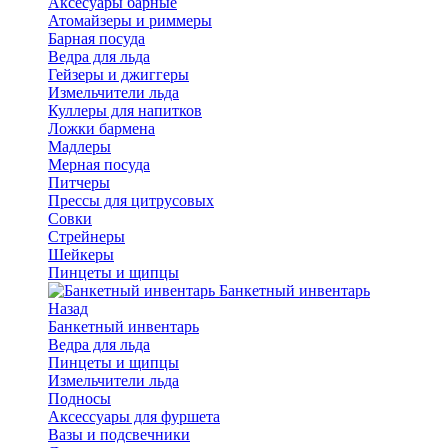
Аксесуары барные
Атомайзеры и риммеры
Барная посуда
Ведра для льда
Гейзеры и джиггеры
Измельчители льда
Куллеры для напитков
Ложки бармена
Мадлеры
Мерная посуда
Питчеры
Прессы для цитрусовых
Совки
Стрейнеры
Шейкеры
Пинцеты и щипцы
Банкетный инвентарь
Назад
Банкетный инвентарь
Ведра для льда
Пинцеты и щипцы
Измельчители льда
Подносы
Аксессуары для фуршета
Вазы и подсвечники