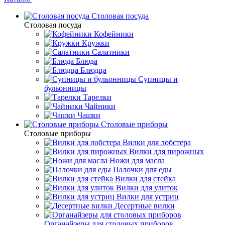
Столовая посуда
Столовая посуда
Кофейники
Кружки
Салатники
Блюда
Блюдца
Супницы и
бульонницы
Тарелки
Чайники
Чашки
Cтоловые приборы
Cтоловые приборы
Вилки для лобстера
Вилки для пирожных
Ножи для масла
Палочки для еды
Вилки для стейка
Вилки для улиток
Вилки для устриц
Десертные вилки
Органайзеры для столовых приборов