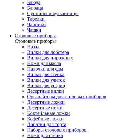
Блюда
Блюдца
Супницы и бульонницы
Тарелки
Чайники
Чашки
Cтоловые приборы
Cтоловые приборы
Назад
Вилки для лобстера
Вилки для пирожных
Ножи для масла
Палочки для еды
Вилки для стейка
Вилки для улиток
Вилки для устриц
Десертные вилки
Органайзеры для столовых приборов
Десертные ложки
Десертные ножи
Коктейльные ложки
Кофейные ложки
Лопатки для торта
Наборы столовых приборов
Ножи для стейка