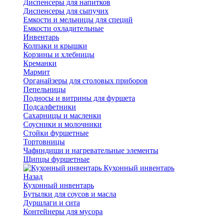
Диспенсеры для напитков
Диспенсеры для сыпучих
Емкости и мельницы для специй
Емкости охладительные
Инвентарь
Колпаки и крышки
Корзины и хлебницы
Креманки
Мармит
Органайзеры для столовых приборов
Пепельницы
Подносы и витрины для фуршета
Подсалфетники
Сахарницы и масленки
Соусники и молочники
Стойки фуршетные
Тортовницы
Чафиндиши и нагревательные элементы
Щипцы фуршетные
Кухонный инвентарь
Назад
Кухонный инвентарь
Бутылки для соусов и масла
Дуршлаги и сита
Контейнеры для мусора