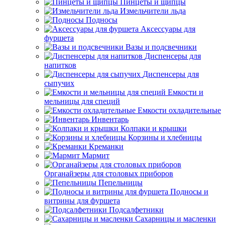
Пинцеты и щипцы
Измельчители льда
Подносы
Аксессуары для
фуршета
Вазы и подсвечники
Диспенсеры для
напитков
Диспенсеры для
сыпучих
Емкости и
мельницы для специй
Емкости охладительные
Инвентарь
Колпаки и крышки
Корзины и хлебницы
Креманки
Мармит
Органайзеры для столовых приборов
Пепельницы
Подносы и
витрины для фуршета
Подсалфетники
Сахарницы и масленки