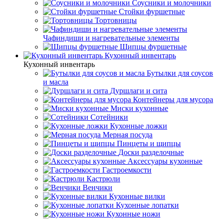
Соусники и молочники
Стойки фуршетные
Тортовницы
Чафиндиши и нагревательные элементы
Щипцы фуршетные
Кухонный инвентарь
Кухонный инвентарь
Бутылки для соусов
и масла
Дуршлаги и сита
Контейнеры для мусора
Миски кухонные
Сотейники
Кухонные ложки
Мерная посуда
Пинцеты и щипцы
Доски разделочные
Аксессуары кухонные
Гастроемкости
Кастрюли
Венчики
Кухонные вилки
Кухонные лопатки
Кухонные ножи