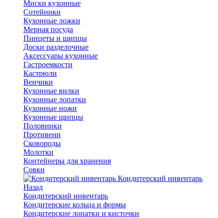
Миски кухонные
Сотейники
Кухонные ложки
Мерная посуда
Пинцеты и щипцы
Доски разделочные
Аксессуары кухонные
Гастроемкости
Кастрюли
Венчики
Кухонные вилки
Кухонные лопатки
Кухонные ножи
Кухонные щипцы
Половники
Противени
Сковороды
Молотки
Контейнеры для хранения
Совки
Кондитерский инвентарь
Назад
Кондитерский инвентарь
Кондитерские кольца и формы
Кондитерские лопатки и кисточки