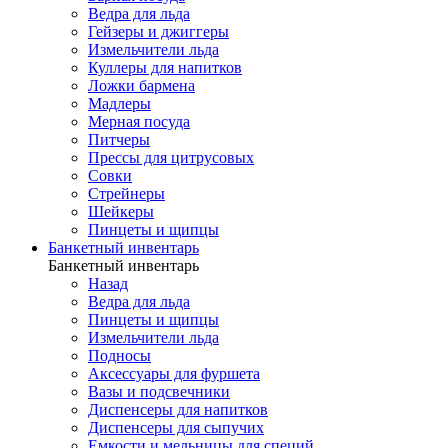
Ведра для льда
Гейзеры и джиггеры
Измельчители льда
Куллеры для напитков
Ложки бармена
Мадлеры
Мерная посуда
Питчеры
Прессы для цитрусовых
Совки
Стрейнеры
Шейкеры
Пинцеты и щипцы
Банкетный инвентарь
Банкетный инвентарь
Назад
Ведра для льда
Пинцеты и щипцы
Измельчители льда
Подносы
Аксессуары для фуршета
Вазы и подсвечники
Диспенсеры для напитков
Диспенсеры для сыпучих
Емкости и мельницы для специй