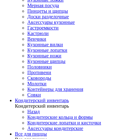
Мерная посуда
Пинцеты и щипцы
Доски разделочные
Аксессуары кухонные
Гастроемкости
Кастрюли
Венчики
Кухонные вилки
Кухонные лопатки
Кухонные ножи
Кухонные щипцы
Половники
Противени
Сковороды
Молотки
Контейнеры для хранения
Совки
Кондитерский инвентарь
Кондитерский инвентарь
Назад
Кондитерские кольца и формы
Кондитерские лопатки и кисточки
Аксессуары кондитерские
Все для пиццы