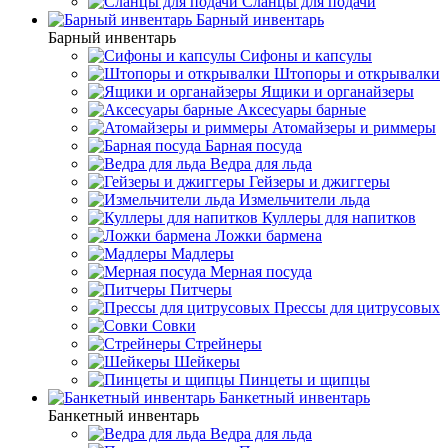
Сланцы для подачи
Барный инвентарь
Барный инвентарь
Сифоны и капсулы
Штопоры и открывалки
Ящики и органайзеры
Аксесуары барные
Атомайзеры и риммеры
Барная посуда
Ведра для льда
Гейзеры и джиггеры
Измельчители льда
Куллеры для напитков
Ложки бармена
Мадлеры
Мерная посуда
Питчеры
Прессы для цитрусовых
Совки
Стрейнеры
Шейкеры
Пинцеты и щипцы
Банкетный инвентарь
Банкетный инвентарь
Ведра для льда