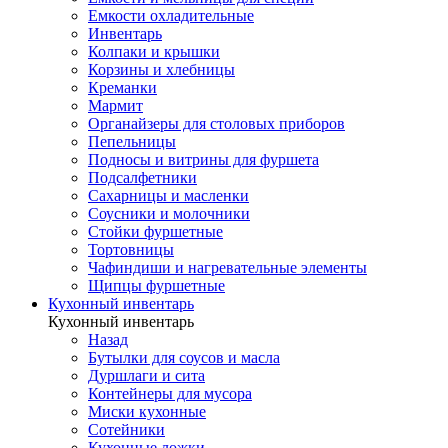
Емкости охладительные
Инвентарь
Колпаки и крышки
Корзины и хлебницы
Креманки
Мармит
Органайзеры для столовых приборов
Пепельницы
Подносы и витрины для фуршета
Подсалфетники
Сахарницы и масленки
Соусники и молочники
Стойки фуршетные
Тортовницы
Чафиндиши и нагревательные элементы
Щипцы фуршетные
Кухонный инвентарь
Кухонный инвентарь
Назад
Бутылки для соусов и масла
Дуршлаги и сита
Контейнеры для мусора
Миски кухонные
Сотейники
Кухонные ложки