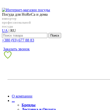
Посуда для HoReCa и дома
импортер
профессиональной
посуды
UA
|
RU
Поиск
+38‎0 (93) 677 88 83
Заказать звонок
О компании
...
Бренды
Доставка и Оплата