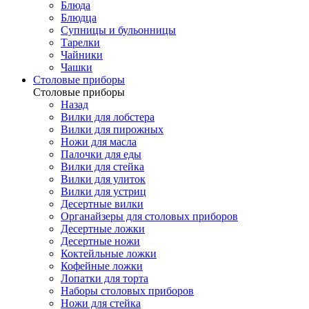
Блюда
Блюдца
Супницы и бульонницы
Тарелки
Чайники
Чашки
Cтоловые приборы
Cтоловые приборы
Назад
Вилки для лобстера
Вилки для пирожных
Ножи для масла
Палочки для еды
Вилки для стейка
Вилки для улиток
Вилки для устриц
Десертные вилки
Органайзеры для столовых приборов
Десертные ложки
Десертные ножи
Коктейльные ложки
Кофейные ложки
Лопатки для торта
Наборы столовых приборов
Ножи для стейка