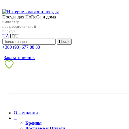
Посуда для HoReCa и дома
импортер
профессиональной
посуды
UA
|
RU
Поиск
+38‎0 (93) 677 88 83
Заказать звонок
О компании
...
Бренды
Доставка и Оплата