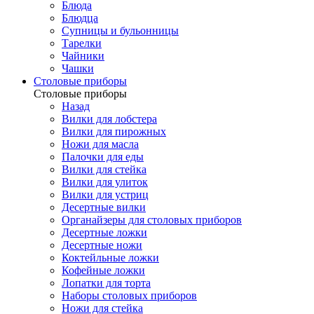
Блюда
Блюдца
Супницы и бульонницы
Тарелки
Чайники
Чашки
Cтоловые приборы
Cтоловые приборы
Назад
Вилки для лобстера
Вилки для пирожных
Ножи для масла
Палочки для еды
Вилки для стейка
Вилки для улиток
Вилки для устриц
Десертные вилки
Органайзеры для столовых приборов
Десертные ложки
Десертные ножи
Коктейльные ложки
Кофейные ложки
Лопатки для торта
Наборы столовых приборов
Ножи для стейка