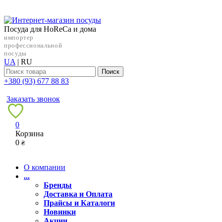
Посуда для HoReCa и дома
импортер
профессиональной
посуды
UA
|
RU
Поиск
+38‎0 (93) 677 88 83
Заказать звонок
0
Корзина
0
₴
О компании
...
Бренды
Доставка и Оплата
Прайсы и Каталоги
Новинки
Акции