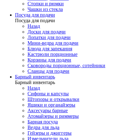
Стопки и рюмки
Чашки из стекла
Посуда для подачи
Посуда для подачи
Назад
Доски для подачи
Лопатки для подачи
Мини-ведра для подачи
Блюда для запекания
Кастрюли порционные
Корзины для подачи
Сковороды порционные, сотейники
Сланцы для подачи
Барный инвентарь
Барный инвентарь
Назад
Сифоны и капсулы
Штопоры и открывалки
Ящики и органайзеры
Аксесуары барные
Атомайзеры и риммеры
Барная посуда
Ведра для льда
Гейзеры и джиггеры
Измельчители льда