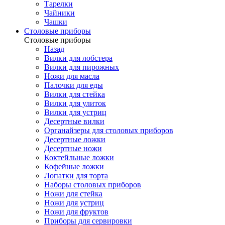
Тарелки
Чайники
Чашки
Cтоловые приборы
Cтоловые приборы
Назад
Вилки для лобстера
Вилки для пирожных
Ножи для масла
Палочки для еды
Вилки для стейка
Вилки для улиток
Вилки для устриц
Десертные вилки
Органайзеры для столовых приборов
Десертные ложки
Десертные ножи
Коктейльные ложки
Кофейные ложки
Лопатки для торта
Наборы столовых приборов
Ножи для стейка
Ножи для устриц
Ножи для фруктов
Приборы для сервировки