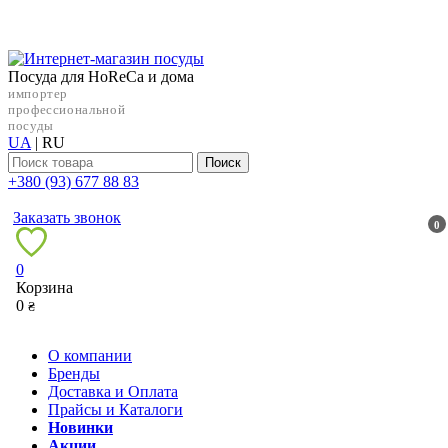
Посуда для HoReCa и дома
импортер
профессиональной
посуды
UA
|
RU
Поиск
+38‎0 (93) 677 88 83
Заказать звонок
0
0
Корзина
0
₴
О компании
Бренды
Доставка и Оплата
Прайсы и Каталоги
Новинки
Акции