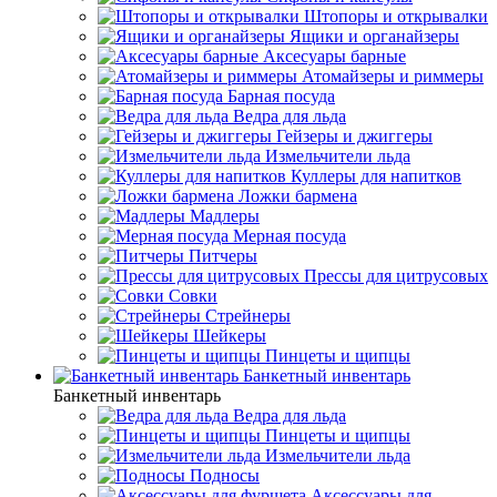
Штопоры и открывалки
Ящики и органайзеры
Аксесуары барные
Атомайзеры и риммеры
Барная посуда
Ведра для льда
Гейзеры и джиггеры
Измельчители льда
Куллеры для напитков
Ложки бармена
Мадлеры
Мерная посуда
Питчеры
Прессы для цитрусовых
Совки
Стрейнеры
Шейкеры
Пинцеты и щипцы
Банкетный инвентарь
Банкетный инвентарь
Ведра для льда
Пинцеты и щипцы
Измельчители льда
Подносы
Аксессуары для