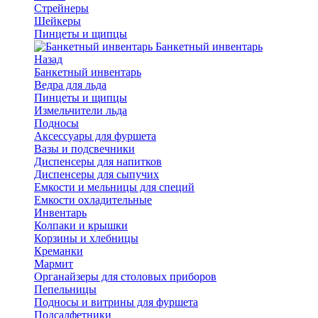
Стрейнеры
Шейкеры
Пинцеты и щипцы
Банкетный инвентарь
Назад
Банкетный инвентарь
Ведра для льда
Пинцеты и щипцы
Измельчители льда
Подносы
Аксессуары для фуршета
Вазы и подсвечники
Диспенсеры для напитков
Диспенсеры для сыпучих
Емкости и мельницы для специй
Емкости охладительные
Инвентарь
Колпаки и крышки
Корзины и хлебницы
Креманки
Мармит
Органайзеры для столовых приборов
Пепельницы
Подносы и витрины для фуршета
Подсалфетники