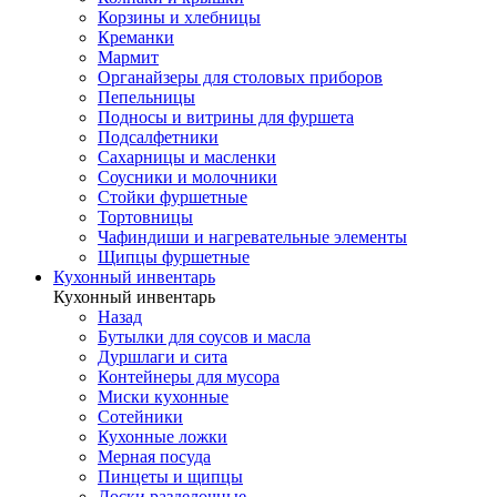
Корзины и хлебницы
Креманки
Мармит
Органайзеры для столовых приборов
Пепельницы
Подносы и витрины для фуршета
Подсалфетники
Сахарницы и масленки
Соусники и молочники
Стойки фуршетные
Тортовницы
Чафиндиши и нагревательные элементы
Щипцы фуршетные
Кухонный инвентарь
Кухонный инвентарь
Назад
Бутылки для соусов и масла
Дуршлаги и сита
Контейнеры для мусора
Миски кухонные
Сотейники
Кухонные ложки
Мерная посуда
Пинцеты и щипцы
Доски разделочные