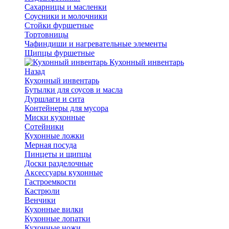
Сахарницы и масленки
Соусники и молочники
Стойки фуршетные
Тортовницы
Чафиндиши и нагревательные элементы
Щипцы фуршетные
Кухонный инвентарь
Назад
Кухонный инвентарь
Бутылки для соусов и масла
Дуршлаги и сита
Контейнеры для мусора
Миски кухонные
Сотейники
Кухонные ложки
Мерная посуда
Пинцеты и щипцы
Доски разделочные
Аксессуары кухонные
Гастроемкости
Кастрюли
Венчики
Кухонные вилки
Кухонные лопатки
Кухонные ножи