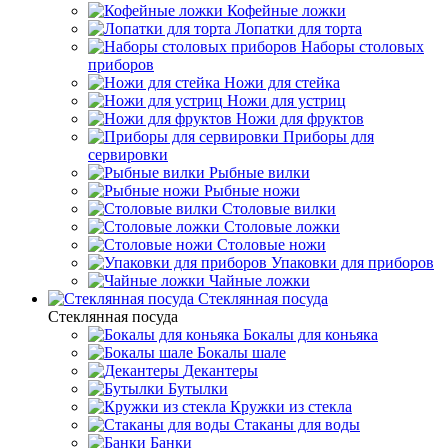
Кофейные ложки
Лопатки для торта
Наборы столовых
приборов
Ножи для стейка
Ножи для устриц
Ножи для фруктов
Приборы для
сервировки
Рыбные вилки
Рыбные ножи
Столовые вилки
Столовые ложки
Столовые ножи
Упаковки для приборов
Чайные ложки
Стеклянная посуда
Стеклянная посуда
Бокалы для коньяка
Бокалы шале
Декантеры
Бутылки
Кружки из стекла
Стаканы для воды
Банки