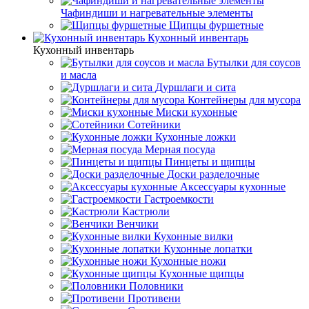
Чафиндиши и нагревательные элементы
Щипцы фуршетные
Кухонный инвентарь
Кухонный инвентарь
Бутылки для соусов
и масла
Дуршлаги и сита
Контейнеры для мусора
Миски кухонные
Сотейники
Кухонные ложки
Мерная посуда
Пинцеты и щипцы
Доски разделочные
Аксессуары кухонные
Гастроемкости
Кастрюли
Венчики
Кухонные вилки
Кухонные лопатки
Кухонные ножи
Кухонные щипцы
Половники
Противени