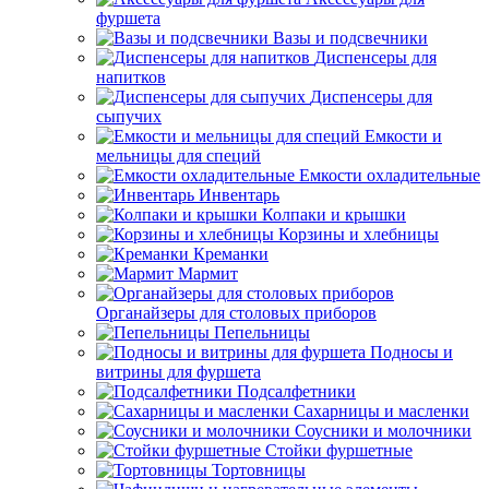
фуршета
Вазы и подсвечники
Диспенсеры для
напитков
Диспенсеры для
сыпучих
Емкости и
мельницы для специй
Емкости охладительные
Инвентарь
Колпаки и крышки
Корзины и хлебницы
Креманки
Мармит
Органайзеры для столовых приборов
Пепельницы
Подносы и
витрины для фуршета
Подсалфетники
Сахарницы и масленки
Соусники и молочники
Стойки фуршетные
Тортовницы