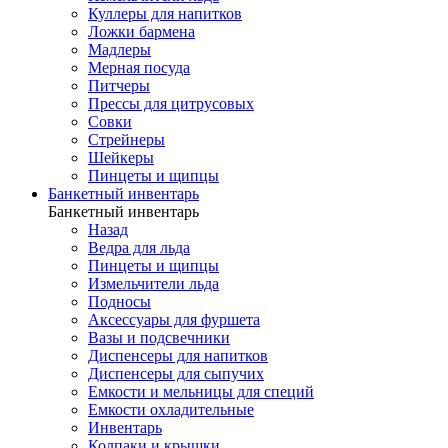
Куллеры для напитков
Ложки бармена
Мадлеры
Мерная посуда
Питчеры
Прессы для цитрусовых
Совки
Стрейнеры
Шейкеры
Пинцеты и щипцы
Банкетный инвентарь
Банкетный инвентарь
Назад
Ведра для льда
Пинцеты и щипцы
Измельчители льда
Подносы
Аксессуары для фуршета
Вазы и подсвечники
Диспенсеры для напитков
Диспенсеры для сыпучих
Емкости и мельницы для специй
Емкости охладительные
Инвентарь
Колпаки и крышки