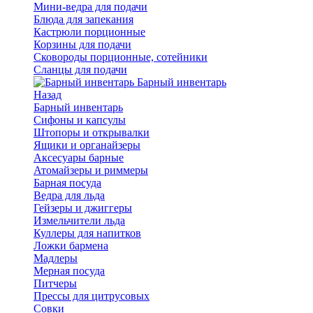
Мини-ведра для подачи
Блюда для запекания
Кастрюли порционные
Корзины для подачи
Сковороды порционные, сотейники
Сланцы для подачи
Барный инвентарь
Назад
Барный инвентарь
Сифоны и капсулы
Штопоры и открывалки
Ящики и органайзеры
Аксесуары барные
Атомайзеры и риммеры
Барная посуда
Ведра для льда
Гейзеры и джиггеры
Измельчители льда
Куллеры для напитков
Ложки бармена
Мадлеры
Мерная посуда
Питчеры
Прессы для цитрусовых
Совки