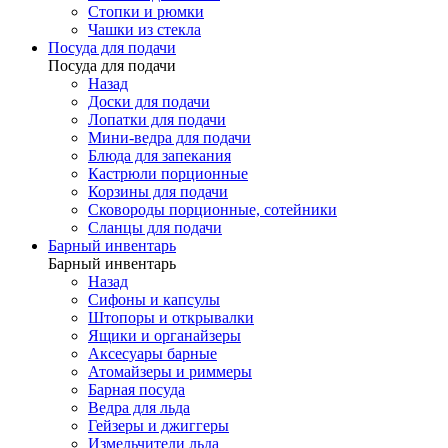
Стопки и рюмки
Чашки из стекла
Посуда для подачи
Посуда для подачи
Назад
Доски для подачи
Лопатки для подачи
Мини-ведра для подачи
Блюда для запекания
Кастрюли порционные
Корзины для подачи
Сковороды порционные, сотейники
Сланцы для подачи
Барный инвентарь
Барный инвентарь
Назад
Сифоны и капсулы
Штопоры и открывалки
Ящики и органайзеры
Аксесуары барные
Атомайзеры и риммеры
Барная посуда
Ведра для льда
Гейзеры и джиггеры
Измельчители льда