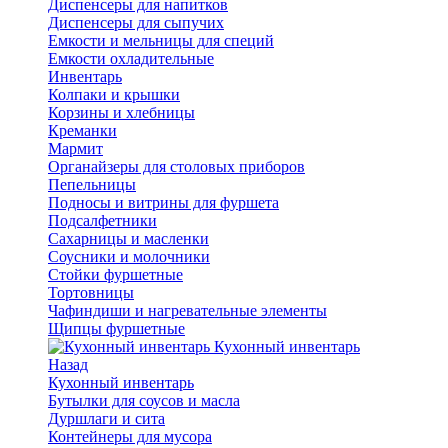
Диспенсеры для напитков
Диспенсеры для сыпучих
Емкости и мельницы для специй
Емкости охладительные
Инвентарь
Колпаки и крышки
Корзины и хлебницы
Креманки
Мармит
Органайзеры для столовых приборов
Пепельницы
Подносы и витрины для фуршета
Подсалфетники
Сахарницы и масленки
Соусники и молочники
Стойки фуршетные
Тортовницы
Чафиндиши и нагревательные элементы
Щипцы фуршетные
Кухонный инвентарь
Назад
Кухонный инвентарь
Бутылки для соусов и масла
Дуршлаги и сита
Контейнеры для мусора