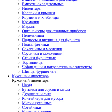
Емкости охладительные
Инвентарь
Колпаки и крышки
Корзины и хлебницы
Креманки
Мармит
Органайзеры для столовых приборов
Пепельницы
Подносы и витрины для фуршета
Подсалфетники
Сахарницы и масленки
Соусники и молочники
Стойки фуршетные
Тортовницы
Чафиндиши и нагревательные элементы
Щипцы фуршетные
Кухонный инвентарь
Кухонный инвентарь
Назад
Бутылки для соусов и масла
Дуршлаги и сита
Контейнеры для мусора
Миски кухонные
Сотейники
Кухонные ложки