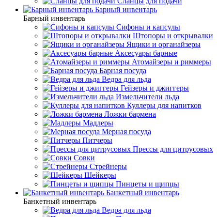
Сланцы для подачи
Барный инвентарь
Барный инвентарь
Сифоны и капсулы
Штопоры и открывалки
Ящики и органайзеры
Аксесуары барные
Атомайзеры и риммеры
Барная посуда
Ведра для льда
Гейзеры и джиггеры
Измельчители льда
Куллеры для напитков
Ложки бармена
Мадлеры
Мерная посуда
Питчеры
Прессы для цитрусовых
Совки
Стрейнеры
Шейкеры
Пинцеты и щипцы
Банкетный инвентарь
Банкетный инвентарь
Ведра для льда