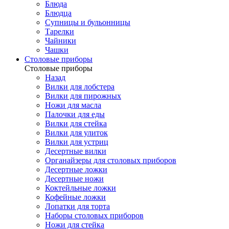
Блюда
Блюдца
Супницы и бульонницы
Тарелки
Чайники
Чашки
Cтоловые приборы
Cтоловые приборы
Назад
Вилки для лобстера
Вилки для пирожных
Ножи для масла
Палочки для еды
Вилки для стейка
Вилки для улиток
Вилки для устриц
Десертные вилки
Органайзеры для столовых приборов
Десертные ложки
Десертные ножи
Коктейльные ложки
Кофейные ложки
Лопатки для торта
Наборы столовых приборов
Ножи для стейка