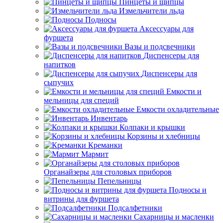
Пинцеты и щипцы
Измельчители льда
Подносы
Аксессуары для
фуршета
Вазы и подсвечники
Диспенсеры для
напитков
Диспенсеры для
сыпучих
Емкости и
мельницы для специй
Емкости охладительные
Инвентарь
Колпаки и крышки
Корзины и хлебницы
Креманки
Мармит
Органайзеры для столовых приборов
Пепельницы
Подносы и
витрины для фуршета
Подсалфетники
Сахарницы и масленки