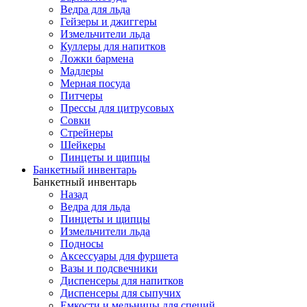
Ведра для льда
Гейзеры и джиггеры
Измельчители льда
Куллеры для напитков
Ложки бармена
Мадлеры
Мерная посуда
Питчеры
Прессы для цитрусовых
Совки
Стрейнеры
Шейкеры
Пинцеты и щипцы
Банкетный инвентарь
Банкетный инвентарь
Назад
Ведра для льда
Пинцеты и щипцы
Измельчители льда
Подносы
Аксессуары для фуршета
Вазы и подсвечники
Диспенсеры для напитков
Диспенсеры для сыпучих
Емкости и мельницы для специй