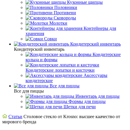
Кухонные щипцы
Половники
Противени
Сковороды
Молотки
Контейнеры для
хранения
Совки
Кондитерский инвентарь
Кондитерский инвентарь
Кондитерские
кольца и формы
Кондитерские лопатки и кисточки
Аксессуары
кондитерские
Все для пиццы
Все для пиццы
Инвентарь для пиццы
Формы для пиццы
Щетки для печи
Статьи
Столовое стекло от Krosno: высшее каачество от
мирового бренда