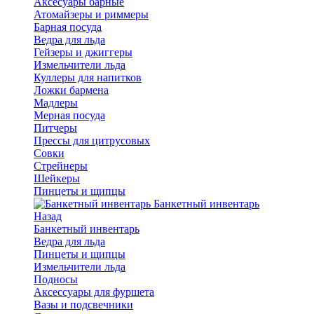
Аксесуары барные
Атомайзеры и риммеры
Барная посуда
Ведра для льда
Гейзеры и джиггеры
Измельчители льда
Куллеры для напитков
Ложки бармена
Мадлеры
Мерная посуда
Питчеры
Прессы для цитрусовых
Совки
Стрейнеры
Шейкеры
Пинцеты и щипцы
Банкетный инвентарь
Назад
Банкетный инвентарь
Ведра для льда
Пинцеты и щипцы
Измельчители льда
Подносы
Аксессуары для фуршета
Вазы и подсвечники