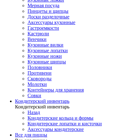
Мерная посуда
Пинцеты и щипцы
Доски разделочные
Аксессуары кухонные
Гастроемкости
Кастрюли
Венчики
Кухонные вилки
Кухонные лопатки
Кухонные ножи
Кухонные щипцы
Половники
Противени
Сковороды
Молотки
Контейнеры для хранения
Совки
Кондитерский инвентарь
Кондитерский инвентарь
Назад
Кондитерские кольца и формы
Кондитерские лопатки и кисточки
Аксессуары кондитерские
Все для пиццы