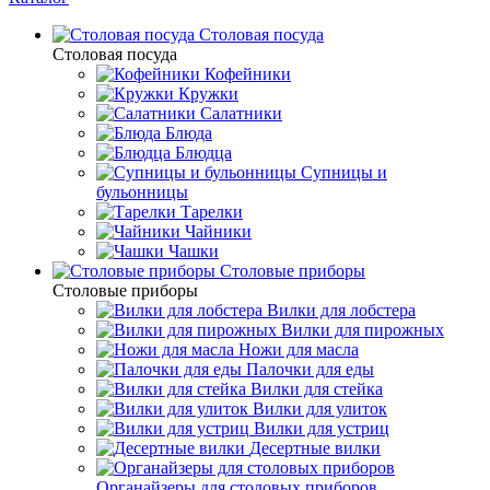
Столовая посуда
Столовая посуда
Кофейники
Кружки
Салатники
Блюда
Блюдца
Супницы и
бульонницы
Тарелки
Чайники
Чашки
Cтоловые приборы
Cтоловые приборы
Вилки для лобстера
Вилки для пирожных
Ножи для масла
Палочки для еды
Вилки для стейка
Вилки для улиток
Вилки для устриц
Десертные вилки
Органайзеры для столовых приборов