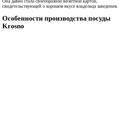
Она давно стала своеобразной визитной картой,
свидетельствующей о хорошем вкусе владельца заведения.
Особенности производства посуды
Krosno
Эта ресторанная стеклянная посуда, купить которую можно в
интернет магазине компании «Баритон», производится с
использованием передовой технологии Crystalline. Это
позволяет выпускать прочные, устойчивые к различным
температурным воздействиям изделия. Посуду можно подать
как под горячие напитки, так и под охлажденное шампанское.
Производитель берет все лучшее из традиционных
технологий и успешно сочетает их с современными
направлениями. Секрет великолепного результата —
использование в процессе производства стекла для
сервировки стола не только машинного, но и ручного труда.
Не в ущерб прочности тонкие, очень легкие пивные стаканы,
изготавливают полностью механизированным способом. Для
этого прессованного стекла характерно наличие
трехэлементной стенки. Обрезку его выполняют холодным
способом. Декорированные наборы стеклянной посуды