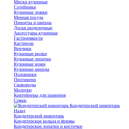
Миски кухонные
Сотейники
Кухонные ложки
Мерная посуда
Пинцеты и щипцы
Доски разделочные
Аксессуары кухонные
Гастроемкости
Кастрюли
Венчики
Кухонные вилки
Кухонные лопатки
Кухонные ножи
Кухонные щипцы
Половники
Противени
Сковороды
Молотки
Контейнеры для хранения
Совки
Кондитерский инвентарь
Назад
Кондитерский инвентарь
Кондитерские кольца и формы
Кондитерские лопатки и кисточки