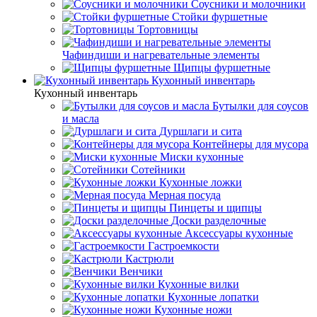
Соусники и молочники
Стойки фуршетные
Тортовницы
Чафиндиши и нагревательные элементы
Щипцы фуршетные
Кухонный инвентарь
Кухонный инвентарь
Бутылки для соусов
и масла
Дуршлаги и сита
Контейнеры для мусора
Миски кухонные
Сотейники
Кухонные ложки
Мерная посуда
Пинцеты и щипцы
Доски разделочные
Аксессуары кухонные
Гастроемкости
Кастрюли
Венчики
Кухонные вилки
Кухонные лопатки
Кухонные ножи