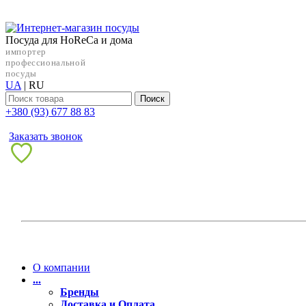
Посуда для HoReCa и дома
импортер
профессиональной
посуды
UA
|
RU
Поиск
+38‎0 (93) 677 88 83
Заказать звонок
О компании
...
Бренды
Доставка и Оплата