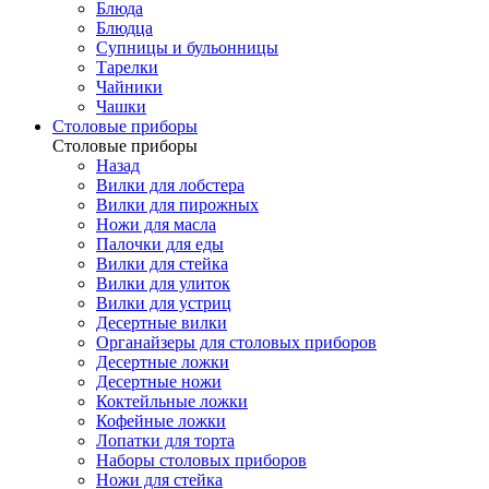
Блюда
Блюдца
Супницы и бульонницы
Тарелки
Чайники
Чашки
Cтоловые приборы
Cтоловые приборы
Назад
Вилки для лобстера
Вилки для пирожных
Ножи для масла
Палочки для еды
Вилки для стейка
Вилки для улиток
Вилки для устриц
Десертные вилки
Органайзеры для столовых приборов
Десертные ложки
Десертные ножи
Коктейльные ложки
Кофейные ложки
Лопатки для торта
Наборы столовых приборов
Ножи для стейка