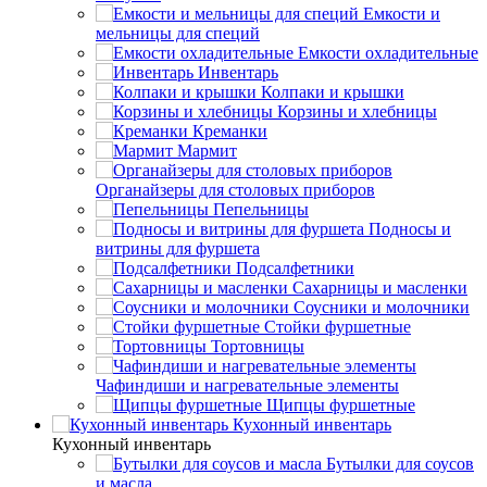
Емкости и
мельницы для специй
Емкости охладительные
Инвентарь
Колпаки и крышки
Корзины и хлебницы
Креманки
Мармит
Органайзеры для столовых приборов
Пепельницы
Подносы и
витрины для фуршета
Подсалфетники
Сахарницы и масленки
Соусники и молочники
Стойки фуршетные
Тортовницы
Чафиндиши и нагревательные элементы
Щипцы фуршетные
Кухонный инвентарь
Кухонный инвентарь
Бутылки для соусов
и масла