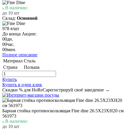
В наличии:
до 10 шт
Склад:
Основной
978
/шт
₴
До конца Акции:
00
дн.
00
час.
00
мин.
Полное описание
Материал
Сталь
Страна
Польша
Купить
Купить в один клик
Скидки % для HoReCa
регистрируй своё заведение →
Барная стойка противоскользящая Fine dine 26.5X23XH20 см
561973
В наличии:
до 10 шт