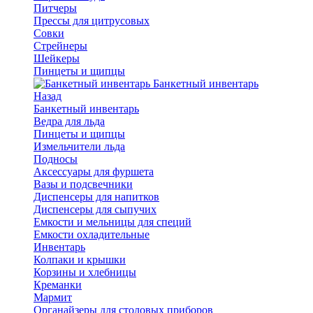
Питчеры
Прессы для цитрусовых
Совки
Стрейнеры
Шейкеры
Пинцеты и щипцы
Банкетный инвентарь
Назад
Банкетный инвентарь
Ведра для льда
Пинцеты и щипцы
Измельчители льда
Подносы
Аксессуары для фуршета
Вазы и подсвечники
Диспенсеры для напитков
Диспенсеры для сыпучих
Емкости и мельницы для специй
Емкости охладительные
Инвентарь
Колпаки и крышки
Корзины и хлебницы
Креманки
Мармит
Органайзеры для столовых приборов