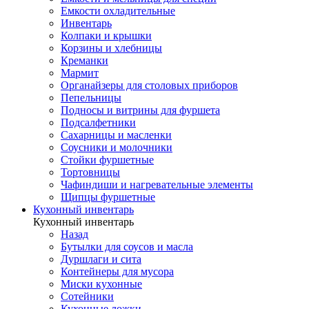
Емкости охладительные
Инвентарь
Колпаки и крышки
Корзины и хлебницы
Креманки
Мармит
Органайзеры для столовых приборов
Пепельницы
Подносы и витрины для фуршета
Подсалфетники
Сахарницы и масленки
Соусники и молочники
Стойки фуршетные
Тортовницы
Чафиндиши и нагревательные элементы
Щипцы фуршетные
Кухонный инвентарь
Кухонный инвентарь
Назад
Бутылки для соусов и масла
Дуршлаги и сита
Контейнеры для мусора
Миски кухонные
Сотейники
Кухонные ложки