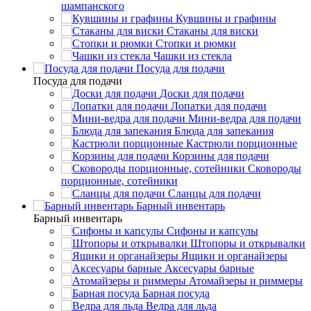
шампанского
Кувшины и графины
Стаканы для виски
Стопки и рюмки
Чашки из стекла
Посуда для подачи
Посуда для подачи
Доски для подачи
Лопатки для подачи
Мини-ведра для подачи
Блюда для запекания
Кастрюли порционные
Корзины для подачи
Сковороды
порционные, сотейники
Сланцы для подачи
Барный инвентарь
Барный инвентарь
Сифоны и капсулы
Штопоры и открывалки
Ящики и органайзеры
Аксесуары барные
Атомайзеры и риммеры
Барная посуда
Ведра для льда