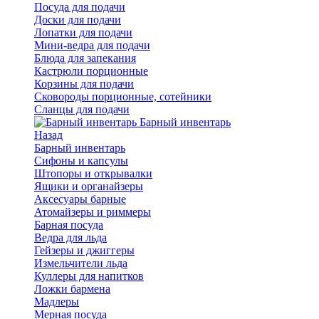
Посуда для подачи
Доски для подачи
Лопатки для подачи
Мини-ведра для подачи
Блюда для запекания
Кастрюли порционные
Корзины для подачи
Сковороды порционные, сотейники
Сланцы для подачи
Барный инвентарь
Назад
Барный инвентарь
Сифоны и капсулы
Штопоры и открывалки
Ящики и органайзеры
Аксесуары барные
Атомайзеры и риммеры
Барная посуда
Ведра для льда
Гейзеры и джиггеры
Измельчители льда
Куллеры для напитков
Ложки бармена
Мадлеры
Мерная посуда