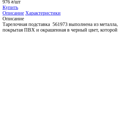
976
/шт
₴
Купить
Описание
Характеристики
Описание
Тарелочная подставка 561973 выполнена из металла,
покрытая ПВХ и окрашенная в черный цвет, которой
экологически пригоден для контакта с пищевыми
продуктами. Размер: 265х230х(Н)200 мм. Подставка для
меламиновых мисок идеально подойдет для
профессиональной подачи фруктов, овощей, салатов и
презентационной подачи гарниров. Подставка для выкладки
станет оригинальным и практичным дополнением любого
стола, а особенно - шведского. Подставка
антискользящая 561973 интересный и незаменимый атрибут
профессиональной посуды для ресторанов, кафе, баров и
пабов. Отдельно, к фигурной подставке , можно приобрести
меламиновые тарелки 561454, 561478 и 561430.
Полное описание
Характеристики
Страна
Польша
Fine Dine
Производитель
Размер
26.5X23XH20 см
Поливинилхлорид (PVC-Kunststoff)
Доп. материал