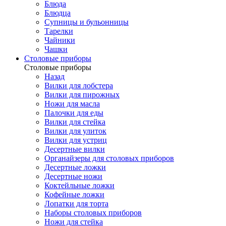
Блюда
Блюдца
Супницы и бульонницы
Тарелки
Чайники
Чашки
Cтоловые приборы
Cтоловые приборы
Назад
Вилки для лобстера
Вилки для пирожных
Ножи для масла
Палочки для еды
Вилки для стейка
Вилки для улиток
Вилки для устриц
Десертные вилки
Органайзеры для столовых приборов
Десертные ложки
Десертные ножи
Коктейльные ложки
Кофейные ложки
Лопатки для торта
Наборы столовых приборов
Ножи для стейка