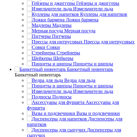
Гейзеры и джиггеры
Измельчители льда
Куллеры для напитков
Ложки бармена
Мадлеры
Мерная посуда
Питчеры
Прессы для цитрусовых
Совки
Стрейнеры
Шейкеры
Пинцеты и щипцы
Банкетный инвентарь
Банкетный инвентарь
Ведра для льда
Пинцеты и щипцы
Измельчители льда
Подносы
Аксессуары для
фуршета
Вазы и подсвечники
Диспенсеры для
напитков
Диспенсеры для
сыпучих