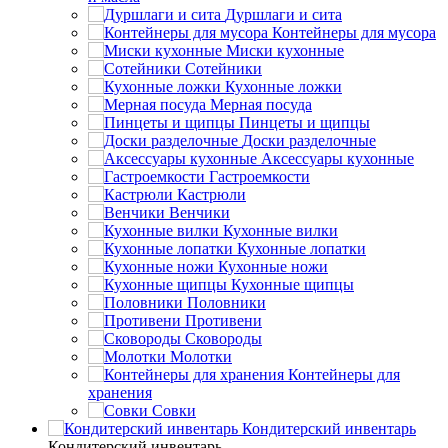
Дуршлаги и сита
Контейнеры для мусора
Миски кухонные
Сотейники
Кухонные ложки
Мерная посуда
Пинцеты и щипцы
Доски разделочные
Аксессуары кухонные
Гастроемкости
Кастрюли
Венчики
Кухонные вилки
Кухонные лопатки
Кухонные ножи
Кухонные щипцы
Половники
Противени
Сковороды
Молотки
Контейнеры для
хранения
Совки
Кондитерский инвентарь
Кондитерский инвентарь