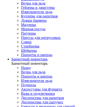
Ведра для льда
Гейзеры и джиггеры
Измельчители льда
Куллеры для напитков
Ложки бармена
Мадлеры
Мерная посуда
Питчеры
Прессы для цитрусовых
Совки
Стрейнеры
Шейкеры
Пинцеты и щипцы
Банкетный инвентарь
Банкетный инвентарь
Назад
Ведра для льда
Пинцеты и щипцы
Измельчители льда
Подносы
Аксессуары для фуршета
Вазы и подсвечники
Диспенсеры для напитков
Диспенсеры для сыпучих
Емкости и мельницы для специй