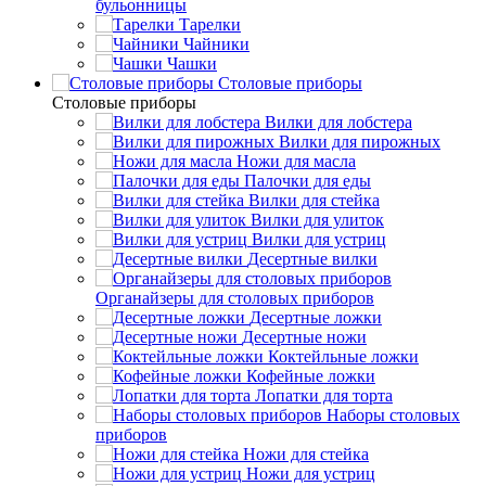
бульонницы
Тарелки
Чайники
Чашки
Cтоловые приборы
Cтоловые приборы
Вилки для лобстера
Вилки для пирожных
Ножи для масла
Палочки для еды
Вилки для стейка
Вилки для улиток
Вилки для устриц
Десертные вилки
Органайзеры для столовых приборов
Десертные ложки
Десертные ножи
Коктейльные ложки
Кофейные ложки
Лопатки для торта
Наборы столовых
приборов
Ножи для стейка
Ножи для устриц