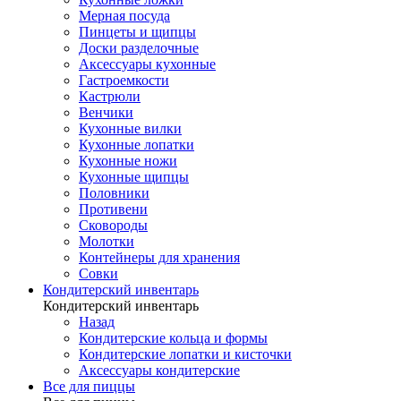
Мерная посуда
Пинцеты и щипцы
Доски разделочные
Аксессуары кухонные
Гастроемкости
Кастрюли
Венчики
Кухонные вилки
Кухонные лопатки
Кухонные ножи
Кухонные щипцы
Половники
Противени
Сковороды
Молотки
Контейнеры для хранения
Совки
Кондитерский инвентарь
Кондитерский инвентарь
Назад
Кондитерские кольца и формы
Кондитерские лопатки и кисточки
Аксессуары кондитерские
Все для пиццы