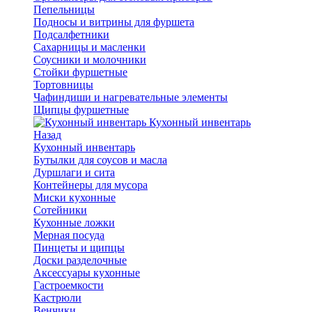
Пепельницы
Подносы и витрины для фуршета
Подсалфетники
Сахарницы и масленки
Соусники и молочники
Стойки фуршетные
Тортовницы
Чафиндиши и нагревательные элементы
Щипцы фуршетные
Кухонный инвентарь
Назад
Кухонный инвентарь
Бутылки для соусов и масла
Дуршлаги и сита
Контейнеры для мусора
Миски кухонные
Сотейники
Кухонные ложки
Мерная посуда
Пинцеты и щипцы
Доски разделочные
Аксессуары кухонные
Гастроемкости
Кастрюли
Венчики