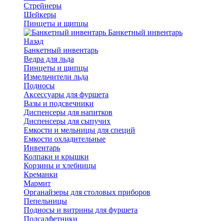
Стрейнеры
Шейкеры
Пинцеты и щипцы
Банкетный инвентарь
Назад
Банкетный инвентарь
Ведра для льда
Пинцеты и щипцы
Измельчители льда
Подносы
Аксессуары для фуршета
Вазы и подсвечники
Диспенсеры для напитков
Диспенсеры для сыпучих
Емкости и мельницы для специй
Емкости охладительные
Инвентарь
Колпаки и крышки
Корзины и хлебницы
Креманки
Мармит
Органайзеры для столовых приборов
Пепельницы
Подносы и витрины для фуршета
Подсалфетники