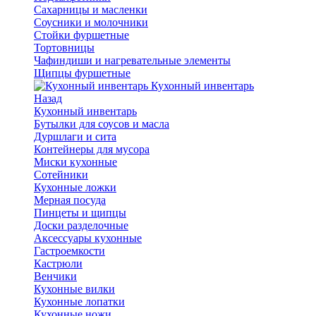
Сахарницы и масленки
Соусники и молочники
Стойки фуршетные
Тортовницы
Чафиндиши и нагревательные элементы
Щипцы фуршетные
Кухонный инвентарь
Назад
Кухонный инвентарь
Бутылки для соусов и масла
Дуршлаги и сита
Контейнеры для мусора
Миски кухонные
Сотейники
Кухонные ложки
Мерная посуда
Пинцеты и щипцы
Доски разделочные
Аксессуары кухонные
Гастроемкости
Кастрюли
Венчики
Кухонные вилки
Кухонные лопатки
Кухонные ножи