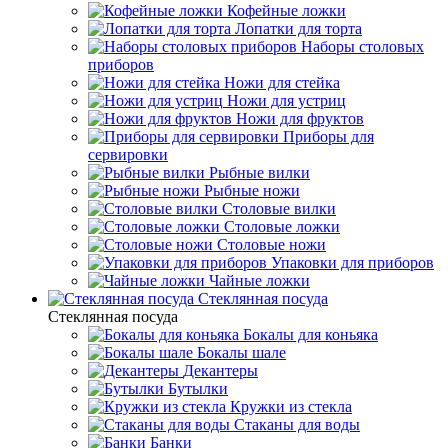
Кофейные ложки
Лопатки для торта
Наборы столовых
приборов
Ножи для стейка
Ножи для устриц
Ножи для фруктов
Приборы для
сервировки
Рыбные вилки
Рыбные ножи
Столовые вилки
Столовые ложки
Столовые ножи
Упаковки для приборов
Чайные ложки
Стеклянная посуда
Стеклянная посуда
Бокалы для коньяка
Бокалы шале
Декантеры
Бутылки
Кружки из стекла
Стаканы для воды
Банки