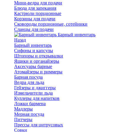
Мини-ведра для подачи
Блюда для запекания
Кастрюли порционные
Корзины для подачи
Сковороды порционные, сотейники
Сланцы для подачи
Барный инвентарь
Назад
Барный инвентарь
Сифоны и капсулы
Штопоры и открывалки
Ящики и органайзеры
Аксесуары барные
Атомайзеры и риммеры
Барная посуда
Ведра для льда
Гейзеры и джиггеры
Измельчители льда
Куллеры для напитков
Ложки бармена
Мадлеры
Мерная посуда
Питчеры
Прессы для цитрусовых
Совки