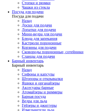
Стопки и рюмки
Чашки из стекла
Посуда для подачи
Посуда для подачи
Назад
Доски для подачи
Лопатки для подачи
Мини-ведра для подачи
Блюда для запекания
Кастрюли порционные
Корзины для подачи
Сковороды порционные, сотейники
Сланцы для подачи
Барный инвентарь
Барный инвентарь
Назад
Сифоны и капсулы
Штопоры и открывалки
Ящики и органайзеры
Аксесуары барные
Атомайзеры и риммеры
Барная посуда
Ведра для льда
Гейзеры и джиггеры
Измельчители льда