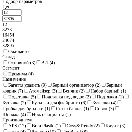
Подбор параметров
Цена
12
8233
16454
24674
32895
Ожидается
Склад
Основной (
3
)
В-1 (
4
)
Сегмент
Премиум (
4
)
Назначение
Багаття удалить (
9
)
Барный организатор (
2
)
Барный
коврик (
7
)
Атомайзер (
3
)
Венчик (
2
)
Набор барный (
1
)
Подставка (
5
)
Подставка под ведро (
2
)
Подтяжки (
1
)
Бутылка (
2
)
Бутылка для флейринга (
6
)
Бутылки (
4
)
Пробка для бутылки (
1
)
Сетка барная (
1
)
Совок (
3
)
Шпажка (
4
)
Нож официанта (
1
)
Производитель
APS (
12
)
Bora Plastic (
1
)
Cosy&Trendy (
2
)
Kayser (
3
)
Lacor (
4
)
Paderno (
10
)
The Bars (
38
)