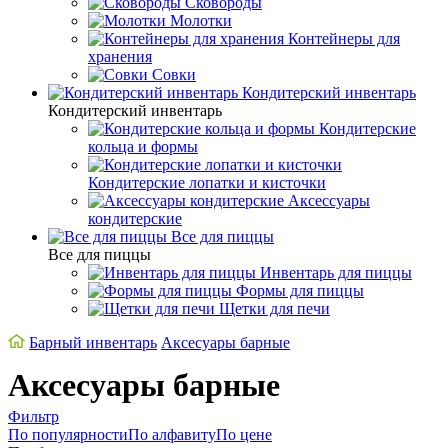
Сковороды
Молотки
Контейнеры для
хранения
Совки
Кондитерский инвентарь
Кондитерский инвентарь
Кондитерские
кольца и формы
Кондитерские лопатки и кисточки
Аксессуары
кондитерские
Все для пиццы
Все для пиццы
Инвентарь для пиццы
Формы для пиццы
Щетки для печи
Барный инвентарь
Аксесуары барные
Аксесуары барные
Фильтр
По популярности
По алфавиту
По цене