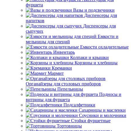
фуршета
Вазы и подсвечники
Диспенсеры для
напитков
Диспенсеры для
сыпучих
Емкости и
мельницы для специй
Емкости охладительные
Инвентарь
Колпаки и крышки
Корзины и хлебницы
Креманки
Мармит
Органайзеры для столовых приборов
Пепельницы
Подносы и
витрины для фуршета
Подсалфетники
Сахарницы и масленки
Соусники и молочники
Стойки фуршетные
Тортовницы