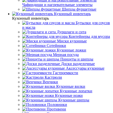
Чафиндиши и нагревательные элементы
Щипцы фуршетные
Кухонный инвентарь
Кухонный инвентарь
Бутылки для соусов
и масла
Дуршлаги и сита
Контейнеры для мусора
Миски кухонные
Сотейники
Кухонные ложки
Мерная посуда
Пинцеты и щипцы
Доски разделочные
Аксессуары кухонные
Гастроемкости
Кастрюли
Венчики
Кухонные вилки
Кухонные лопатки
Кухонные ножи
Кухонные щипцы
Половники
Противени