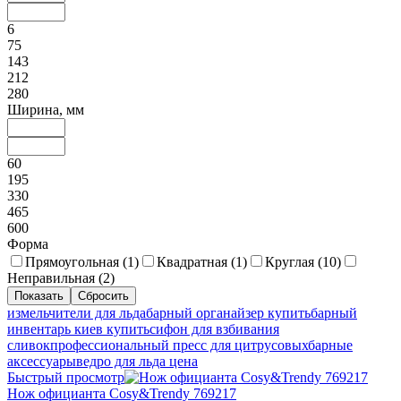
6
75
143
212
280
Ширина, мм
60
195
330
465
600
Форма
Прямоугольная (
1
)
Квадратная (
1
)
Круглая (
10
)
Неправильная (
2
)
измельчители для льда
барный органайзер купить
барный
инвентарь киев купить
сифон для взбивания
сливок
профессиональный пресс для цитрусовых
барные
аксессуары
ведро для льда цена
Быстрый просмотр
Нож официанта Cosy&Trendy 769217