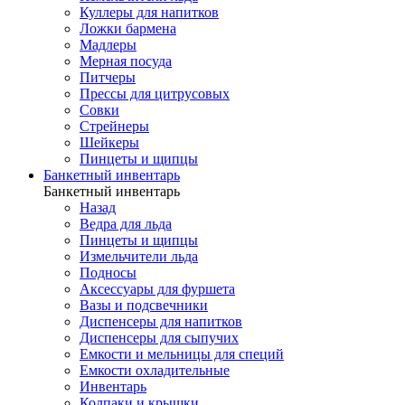
Куллеры для напитков
Ложки бармена
Мадлеры
Мерная посуда
Питчеры
Прессы для цитрусовых
Совки
Стрейнеры
Шейкеры
Пинцеты и щипцы
Банкетный инвентарь
Банкетный инвентарь
Назад
Ведра для льда
Пинцеты и щипцы
Измельчители льда
Подносы
Аксессуары для фуршета
Вазы и подсвечники
Диспенсеры для напитков
Диспенсеры для сыпучих
Емкости и мельницы для специй
Емкости охладительные
Инвентарь
Колпаки и крышки