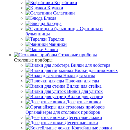
Кофейники
Кружки
Салатники
Блюда
Блюдца
Супницы и
бульонницы
Тарелки
Чайники
Чашки
Cтоловые приборы
Cтоловые приборы
Вилки для лобстера
Вилки для пирожных
Ножи для масла
Палочки для еды
Вилки для стейка
Вилки для улиток
Вилки для устриц
Десертные вилки
Органайзеры для столовых приборов
Десертные ложки
Десертные ножи
Коктейльные ложки