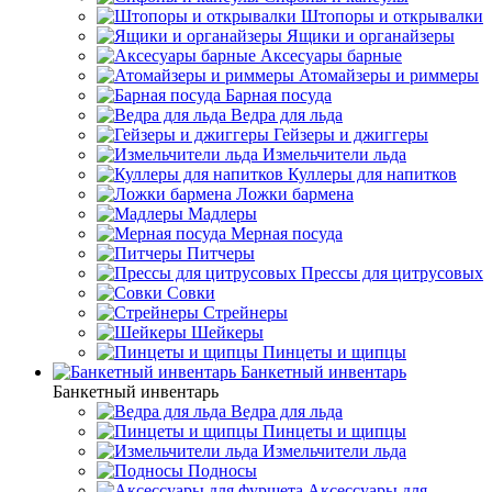
Штопоры и открывалки
Ящики и органайзеры
Аксесуары барные
Атомайзеры и риммеры
Барная посуда
Ведра для льда
Гейзеры и джиггеры
Измельчители льда
Куллеры для напитков
Ложки бармена
Мадлеры
Мерная посуда
Питчеры
Прессы для цитрусовых
Совки
Стрейнеры
Шейкеры
Пинцеты и щипцы
Банкетный инвентарь
Банкетный инвентарь
Ведра для льда
Пинцеты и щипцы
Измельчители льда
Подносы
Аксессуары для