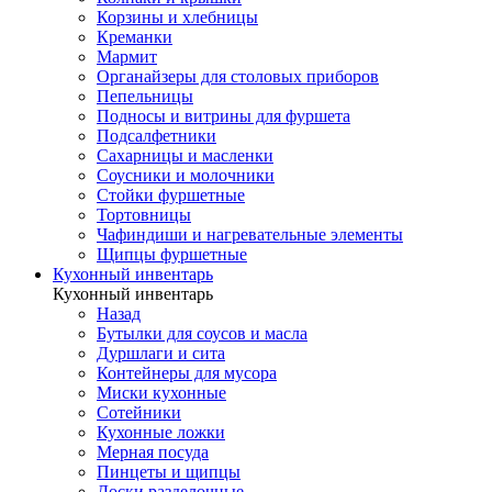
Корзины и хлебницы
Креманки
Мармит
Органайзеры для столовых приборов
Пепельницы
Подносы и витрины для фуршета
Подсалфетники
Сахарницы и масленки
Соусники и молочники
Стойки фуршетные
Тортовницы
Чафиндиши и нагревательные элементы
Щипцы фуршетные
Кухонный инвентарь
Кухонный инвентарь
Назад
Бутылки для соусов и масла
Дуршлаги и сита
Контейнеры для мусора
Миски кухонные
Сотейники
Кухонные ложки
Мерная посуда
Пинцеты и щипцы
Доски разделочные