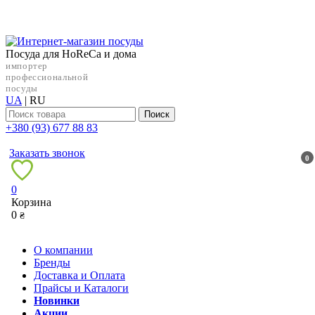
Посуда для HoReCa и дома
импортер
профессиональной
посуды
UA
|
RU
Поиск
+38‎0 (93) 677 88 83
Заказать звонок
0
0
Корзина
0
₴
О компании
Бренды
Доставка и Оплата
Прайсы и Каталоги
Новинки
Акции