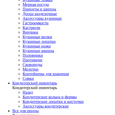
Мерная посуда
Пинцеты и щипцы
Доски разделочные
Аксессуары кухонные
Гастроемкости
Кастрюли
Венчики
Кухонные вилки
Кухонные лопатки
Кухонные ножи
Кухонные щипцы
Половники
Противени
Сковороды
Молотки
Контейнеры для хранения
Совки
Кондитерский инвентарь
Кондитерский инвентарь
Назад
Кондитерские кольца и формы
Кондитерские лопатки и кисточки
Аксессуары кондитерские
Все для пиццы