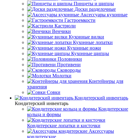
Пинцеты и щипцы
Доски разделочные
Аксессуары кухонные
Гастроемкости
Кастрюли
Венчики
Кухонные вилки
Кухонные лопатки
Кухонные ножи
Кухонные щипцы
Половники
Противени
Сковороды
Молотки
Контейнеры для
хранения
Совки
Кондитерский инвентарь
Кондитерский инвентарь
Кондитерские
кольца и формы
Кондитерские лопатки и кисточки
Аксессуары
кондитерские