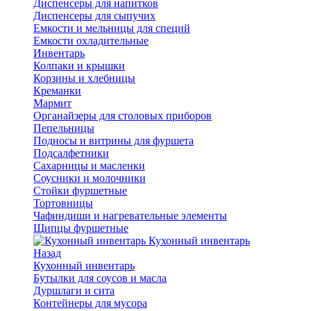
Диспенсеры для напитков
Диспенсеры для сыпучих
Емкости и мельницы для специй
Емкости охладительные
Инвентарь
Колпаки и крышки
Корзины и хлебницы
Креманки
Мармит
Органайзеры для столовых приборов
Пепельницы
Подносы и витрины для фуршета
Подсалфетники
Сахарницы и масленки
Соусники и молочники
Стойки фуршетные
Тортовницы
Чафиндиши и нагревательные элементы
Щипцы фуршетные
Кухонный инвентарь
Назад
Кухонный инвентарь
Бутылки для соусов и масла
Дуршлаги и сита
Контейнеры для мусора