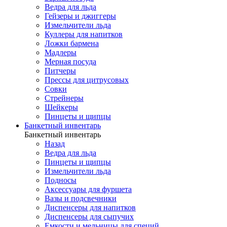
Ведра для льда
Гейзеры и джиггеры
Измельчители льда
Куллеры для напитков
Ложки бармена
Мадлеры
Мерная посуда
Питчеры
Прессы для цитрусовых
Совки
Стрейнеры
Шейкеры
Пинцеты и щипцы
Банкетный инвентарь
Банкетный инвентарь
Назад
Ведра для льда
Пинцеты и щипцы
Измельчители льда
Подносы
Аксессуары для фуршета
Вазы и подсвечники
Диспенсеры для напитков
Диспенсеры для сыпучих
Емкости и мельницы для специй