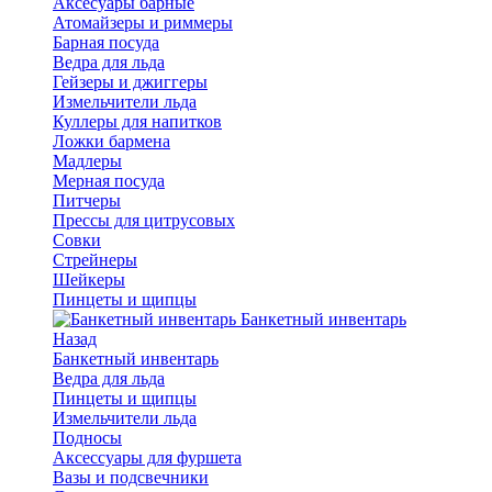
Аксесуары барные
Атомайзеры и риммеры
Барная посуда
Ведра для льда
Гейзеры и джиггеры
Измельчители льда
Куллеры для напитков
Ложки бармена
Мадлеры
Мерная посуда
Питчеры
Прессы для цитрусовых
Совки
Стрейнеры
Шейкеры
Пинцеты и щипцы
Банкетный инвентарь
Назад
Банкетный инвентарь
Ведра для льда
Пинцеты и щипцы
Измельчители льда
Подносы
Аксессуары для фуршета
Вазы и подсвечники