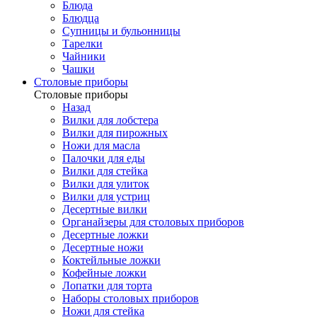
Блюда
Блюдца
Супницы и бульонницы
Тарелки
Чайники
Чашки
Cтоловые приборы
Cтоловые приборы
Назад
Вилки для лобстера
Вилки для пирожных
Ножи для масла
Палочки для еды
Вилки для стейка
Вилки для улиток
Вилки для устриц
Десертные вилки
Органайзеры для столовых приборов
Десертные ложки
Десертные ножи
Коктейльные ложки
Кофейные ложки
Лопатки для торта
Наборы столовых приборов
Ножи для стейка