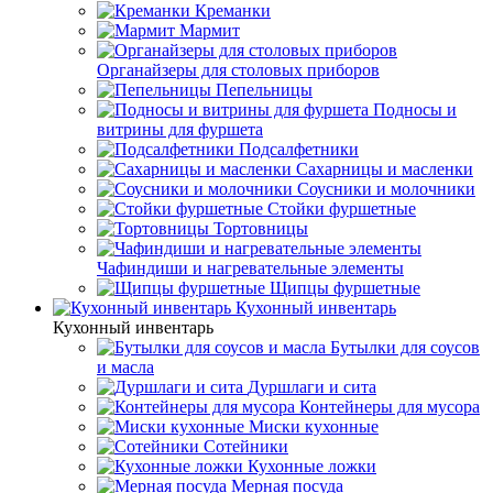
Креманки
Мармит
Органайзеры для столовых приборов
Пепельницы
Подносы и
витрины для фуршета
Подсалфетники
Сахарницы и масленки
Соусники и молочники
Стойки фуршетные
Тортовницы
Чафиндиши и нагревательные элементы
Щипцы фуршетные
Кухонный инвентарь
Кухонный инвентарь
Бутылки для соусов
и масла
Дуршлаги и сита
Контейнеры для мусора
Миски кухонные
Сотейники
Кухонные ложки
Мерная посуда