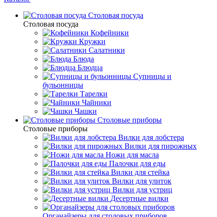
Столовая посуда
Столовая посуда
Кофейники
Кружки
Салатники
Блюда
Блюдца
Супницы и
бульонницы
Тарелки
Чайники
Чашки
Cтоловые приборы
Cтоловые приборы
Вилки для лобстера
Вилки для пирожных
Ножи для масла
Палочки для еды
Вилки для стейка
Вилки для улиток
Вилки для устриц
Десертные вилки
Органайзеры для столовых приборов