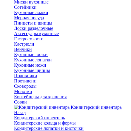
Миски кухонные
Сотейники
Кухонные ложки
Мерная посуда
Пинцеты и щипцы
Доски разделочные
Аксессуары кухонные
Гастроемкости
Кастрюли
Венчики
Кухонные вилки
Кухонные лопатки
Кухонные ножи
Кухонные щипцы
Половники
Противени
Сковороды
Молотки
Контейнеры для хранения
Совки
Кондитерский инвентарь
Назад
Кондитерский инвентарь
Кондитерские кольца и формы
Кондитерские лопатки и кисточки