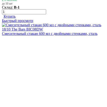
В наличии:
до 10 шт
Склад:
В-1
Купить
Быстрый просмотр
Смесительный стакан 600 мл с двойными стенками, сталь
18/10 The Bars BIC08DW
1 935
₴
В наличии:
до 10 шт
Склад:
В-1
Купить
Быстрый просмотр
Смесительный стакан 500 мл Yarai The Bars BIC05
Под заказ
Быстрый просмотр
Кружка для коктейля 350 мл, сталь 18/10 The Bars MUG04
252
₴
Под заказ
Быстрый просмотр