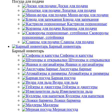
Посуда для подачи
Доски для подачи
Лопатки для подачи
Мини-ведра для подачи
Блюда для запекания
Кастрюли порционные
Корзины для подачи
Сковороды
порционные, сотейники
Сланцы для подачи
Барный инвентарь
Барный инвентарь
Сифоны и капсулы
Штопоры и открывалки
Ящики и органайзеры
Аксесуары барные
Атомайзеры и риммеры
Барная посуда
Ведра для льда
Гейзеры и джиггеры
Измельчители льда
Куллеры для напитков
Ложки бармена
Мадлеры
Мерная посуда