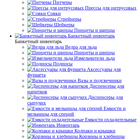
Питчеры
Прессы для цитрусовых
Совки
Стрейнеры
Шейкеры
Пинцеты и щипцы
Банкетный инвентарь
Банкетный инвентарь
Ведра для льда
Пинцеты и щипцы
Измельчители льда
Подносы
Аксессуары для
фуршета
Вазы и подсвечники
Диспенсеры для
напитков
Диспенсеры для
сыпучих
Емкости и
мельницы для специй
Емкости охладительные
Инвентарь
Колпаки и крышки
Корзины и хлебницы