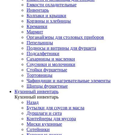
Емкости охладительные
Инвентарь
Колпаки и крышки
Корзины и хлебницы
Креманки
Мармит
Органайзеры для столовых приборов
Пепельницы
Подносы и витрины для фуршета
Подсалфетники
Сахарницы и масленки
Соусники и молочники
Стойки фуршетные
Тортовницы
Чафиндиши и нагревательные элементы
Щипцы фуршетные
Кухонный инвентарь
Кухонный инвентарь
Назад
Бутылки для соусов и масла
Дуршлаги и сита
Контейнеры для мусора
Миски кухонные
Сотейники
Кухонные ложки