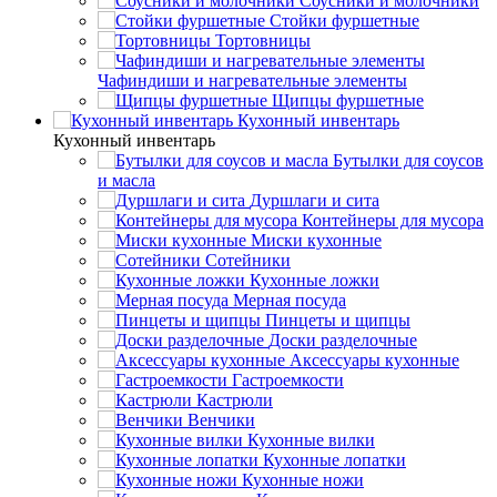
Соусники и молочники
Стойки фуршетные
Тортовницы
Чафиндиши и нагревательные элементы
Щипцы фуршетные
Кухонный инвентарь
Кухонный инвентарь
Бутылки для соусов
и масла
Дуршлаги и сита
Контейнеры для мусора
Миски кухонные
Сотейники
Кухонные ложки
Мерная посуда
Пинцеты и щипцы
Доски разделочные
Аксессуары кухонные
Гастроемкости
Кастрюли
Венчики
Кухонные вилки
Кухонные лопатки
Кухонные ножи