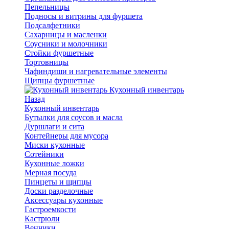
Пепельницы
Подносы и витрины для фуршета
Подсалфетники
Сахарницы и масленки
Соусники и молочники
Стойки фуршетные
Тортовницы
Чафиндиши и нагревательные элементы
Щипцы фуршетные
Кухонный инвентарь
Назад
Кухонный инвентарь
Бутылки для соусов и масла
Дуршлаги и сита
Контейнеры для мусора
Миски кухонные
Сотейники
Кухонные ложки
Мерная посуда
Пинцеты и щипцы
Доски разделочные
Аксессуары кухонные
Гастроемкости
Кастрюли
Венчики