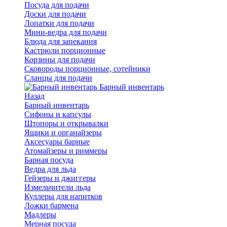
Посуда для подачи
Доски для подачи
Лопатки для подачи
Мини-ведра для подачи
Блюда для запекания
Кастрюли порционные
Корзины для подачи
Сковороды порционные, сотейники
Сланцы для подачи
Барный инвентарь
Назад
Барный инвентарь
Сифоны и капсулы
Штопоры и открывалки
Ящики и органайзеры
Аксесуары барные
Атомайзеры и риммеры
Барная посуда
Ведра для льда
Гейзеры и джиггеры
Измельчители льда
Куллеры для напитков
Ложки бармена
Мадлеры
Мерная посуда