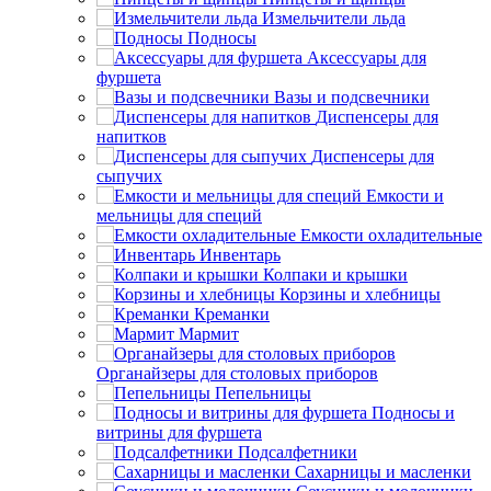
Измельчители льда
Подносы
Аксессуары для
фуршета
Вазы и подсвечники
Диспенсеры для
напитков
Диспенсеры для
сыпучих
Емкости и
мельницы для специй
Емкости охладительные
Инвентарь
Колпаки и крышки
Корзины и хлебницы
Креманки
Мармит
Органайзеры для столовых приборов
Пепельницы
Подносы и
витрины для фуршета
Подсалфетники
Сахарницы и масленки