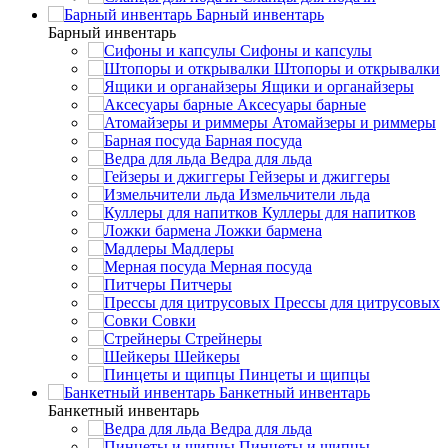
Барный инвентарь
Барный инвентарь
Сифоны и капсулы
Штопоры и открывалки
Ящики и органайзеры
Аксесуары барные
Атомайзеры и риммеры
Барная посуда
Ведра для льда
Гейзеры и джиггеры
Измельчители льда
Куллеры для напитков
Ложки бармена
Мадлеры
Мерная посуда
Питчеры
Прессы для цитрусовых
Совки
Стрейнеры
Шейкеры
Пинцеты и щипцы
Банкетный инвентарь
Банкетный инвентарь
Ведра для льда
Пинцеты и щипцы