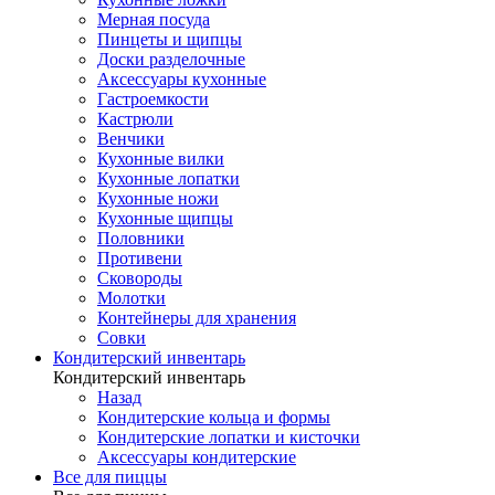
Мерная посуда
Пинцеты и щипцы
Доски разделочные
Аксессуары кухонные
Гастроемкости
Кастрюли
Венчики
Кухонные вилки
Кухонные лопатки
Кухонные ножи
Кухонные щипцы
Половники
Противени
Сковороды
Молотки
Контейнеры для хранения
Совки
Кондитерский инвентарь
Кондитерский инвентарь
Назад
Кондитерские кольца и формы
Кондитерские лопатки и кисточки
Аксессуары кондитерские
Все для пиццы