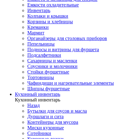
Емкости охладительные
Инвентарь
Колпаки и крышки
Корзины и хлебницы
Креманки
Мармит
Органайзеры для столовых приборов
Пепельницы
Подносы и витрины для фуршета
Подсалфетники
Сахарницы и масленки
Соусники и молочники
Стойки фуршетные
Тортовницы
Чафиндиши и нагревательные элементы
Щипцы фуршетные
Кухонный инвентарь
Кухонный инвентарь
Назад
Бутылки для соусов и масла
Дуршлаги и сита
Контейнеры для мусора
Миски кухонные
Сотейники
Кухонные ложки