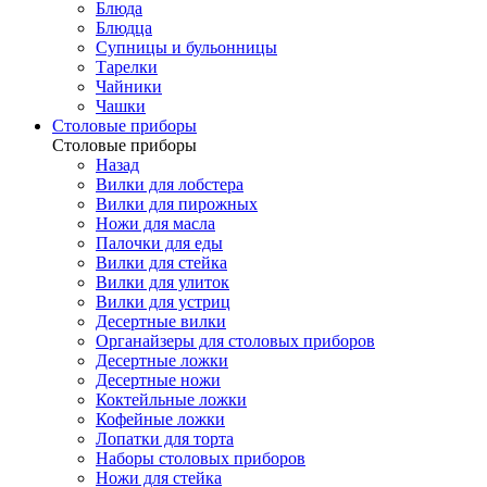
Блюда
Блюдца
Супницы и бульонницы
Тарелки
Чайники
Чашки
Cтоловые приборы
Cтоловые приборы
Назад
Вилки для лобстера
Вилки для пирожных
Ножи для масла
Палочки для еды
Вилки для стейка
Вилки для улиток
Вилки для устриц
Десертные вилки
Органайзеры для столовых приборов
Десертные ложки
Десертные ножи
Коктейльные ложки
Кофейные ложки
Лопатки для торта
Наборы столовых приборов
Ножи для стейка