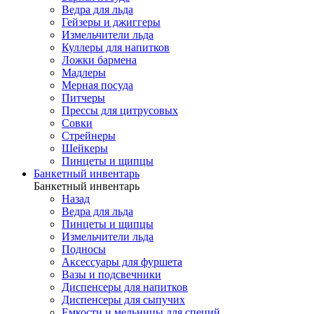
Ведра для льда
Гейзеры и джиггеры
Измельчители льда
Куллеры для напитков
Ложки бармена
Мадлеры
Мерная посуда
Питчеры
Прессы для цитрусовых
Совки
Стрейнеры
Шейкеры
Пинцеты и щипцы
Банкетный инвентарь
Банкетный инвентарь
Назад
Ведра для льда
Пинцеты и щипцы
Измельчители льда
Подносы
Аксессуары для фуршета
Вазы и подсвечники
Диспенсеры для напитков
Диспенсеры для сыпучих
Емкости и мельницы для специй