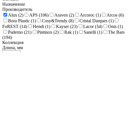
Назначение
Производитель
Alux (
2
)
APS (
106
)
Araven (
2
)
Arcoroc (
1
)
Arcos (
6
)
Bora Plastic (
1
)
Cosy&Trendy (
8
)
Cristal Darques (
1
)
FoREST (
14
)
Hendi (
1
)
Kayser (
23
)
Lacor (
34
)
Onis (
1
)
Paderno (
21
)
Pintinox (
2
)
Rak (
1
)
Sanelli (
1
)
The Bars
(
194
)
Коллекция
Длина, мм
3
177
352
526
700
Рельеф
Наличие крышки
Объем, мл
1
5001