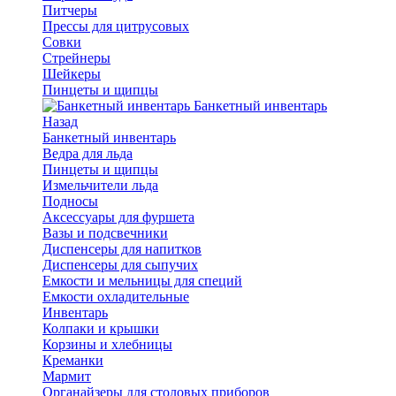
Питчеры
Прессы для цитрусовых
Совки
Стрейнеры
Шейкеры
Пинцеты и щипцы
Банкетный инвентарь
Назад
Банкетный инвентарь
Ведра для льда
Пинцеты и щипцы
Измельчители льда
Подносы
Аксессуары для фуршета
Вазы и подсвечники
Диспенсеры для напитков
Диспенсеры для сыпучих
Емкости и мельницы для специй
Емкости охладительные
Инвентарь
Колпаки и крышки
Корзины и хлебницы
Креманки
Мармит
Органайзеры для столовых приборов