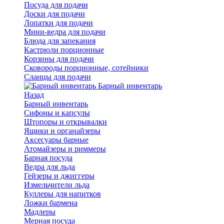
Посуда для подачи
Доски для подачи
Лопатки для подачи
Мини-ведра для подачи
Блюда для запекания
Кастрюли порционные
Корзины для подачи
Сковороды порционные, сотейники
Сланцы для подачи
Барный инвентарь
Назад
Барный инвентарь
Сифоны и капсулы
Штопоры и открывалки
Ящики и органайзеры
Аксесуары барные
Атомайзеры и риммеры
Барная посуда
Ведра для льда
Гейзеры и джиггеры
Измельчители льда
Куллеры для напитков
Ложки бармена
Мадлеры
Мерная посуда