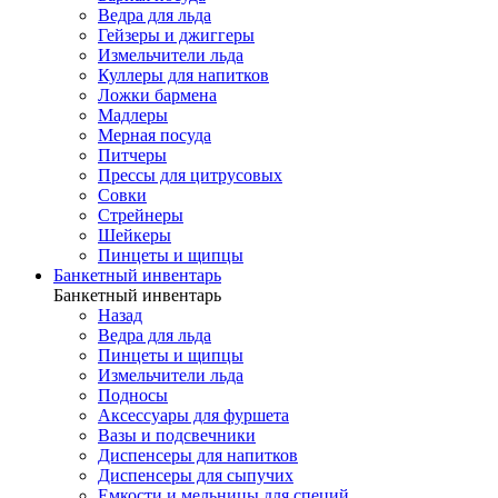
Ведра для льда
Гейзеры и джиггеры
Измельчители льда
Куллеры для напитков
Ложки бармена
Мадлеры
Мерная посуда
Питчеры
Прессы для цитрусовых
Совки
Стрейнеры
Шейкеры
Пинцеты и щипцы
Банкетный инвентарь
Банкетный инвентарь
Назад
Ведра для льда
Пинцеты и щипцы
Измельчители льда
Подносы
Аксессуары для фуршета
Вазы и подсвечники
Диспенсеры для напитков
Диспенсеры для сыпучих
Емкости и мельницы для специй