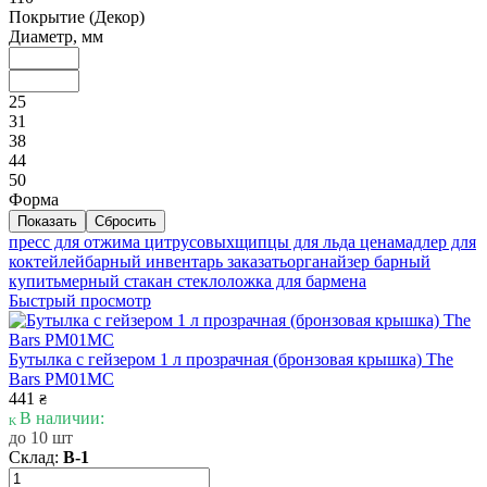
Покрытие (Декор)
Диаметр, мм
25
31
38
44
50
Форма
пресс для отжима цитрусовых
щипцы для льда цена
мадлер для
коктейлей
барный инвентарь заказать
органайзер барный
купить
мерный стакан стекло
ложка для бармена
Быстрый просмотр
Бутылка с гейзером 1 л прозрачная (бронзовая крышка) The
Bars PM01MC
441
₴
В наличии:
до 10 шт
Склад:
В-1