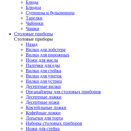
Блюда
Блюдца
Супницы и бульонницы
Тарелки
Чайники
Чашки
Cтоловые приборы
Cтоловые приборы
Назад
Вилки для лобстера
Вилки для пирожных
Ножи для масла
Палочки для еды
Вилки для стейка
Вилки для улиток
Вилки для устриц
Десертные вилки
Органайзеры для столовых приборов
Десертные ложки
Десертные ножи
Коктейльные ложки
Кофейные ложки
Лопатки для торта
Наборы столовых приборов
Ножи для стейка