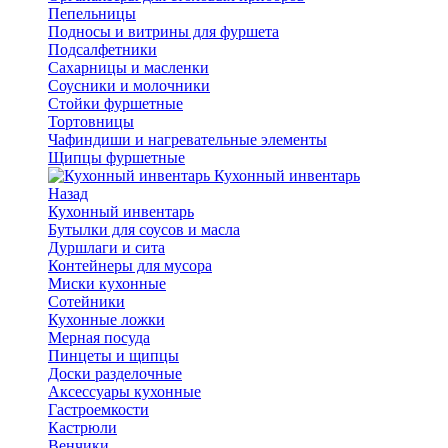
Пепельницы
Подносы и витрины для фуршета
Подсалфетники
Сахарницы и масленки
Соусники и молочники
Стойки фуршетные
Тортовницы
Чафиндиши и нагревательные элементы
Щипцы фуршетные
Кухонный инвентарь
Назад
Кухонный инвентарь
Бутылки для соусов и масла
Дуршлаги и сита
Контейнеры для мусора
Миски кухонные
Сотейники
Кухонные ложки
Мерная посуда
Пинцеты и щипцы
Доски разделочные
Аксессуары кухонные
Гастроемкости
Кастрюли
Венчики