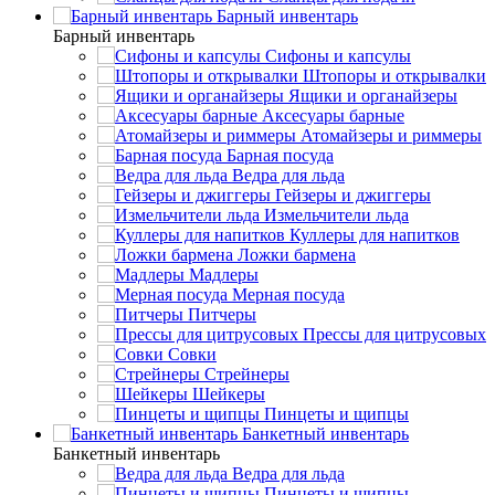
Барный инвентарь
Барный инвентарь
Сифоны и капсулы
Штопоры и открывалки
Ящики и органайзеры
Аксесуары барные
Атомайзеры и риммеры
Барная посуда
Ведра для льда
Гейзеры и джиггеры
Измельчители льда
Куллеры для напитков
Ложки бармена
Мадлеры
Мерная посуда
Питчеры
Прессы для цитрусовых
Совки
Стрейнеры
Шейкеры
Пинцеты и щипцы
Банкетный инвентарь
Банкетный инвентарь
Ведра для льда
Пинцеты и щипцы