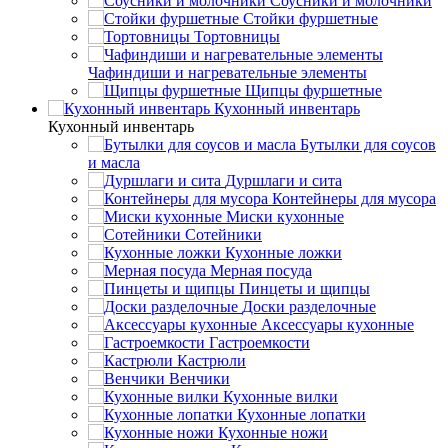
Соусники и молочники
Стойки фуршетные
Тортовницы
Чафиндиши и нагревательные элементы
Щипцы фуршетные
Кухонный инвентарь
Кухонный инвентарь
Бутылки для соусов
и масла
Дуршлаги и сита
Контейнеры для мусора
Миски кухонные
Сотейники
Кухонные ложки
Мерная посуда
Пинцеты и щипцы
Доски разделочные
Аксессуары кухонные
Гастроемкости
Кастрюли
Венчики
Кухонные вилки
Кухонные лопатки
Кухонные ножи