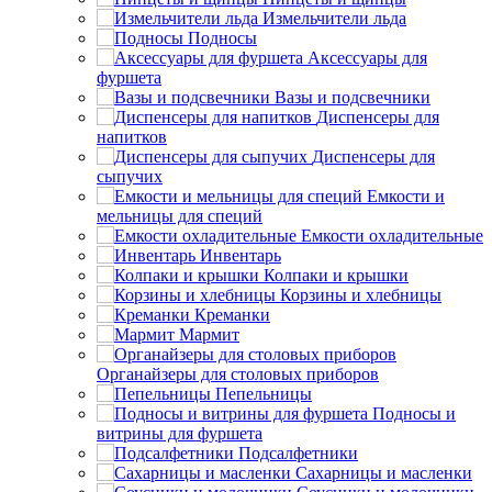
Измельчители льда
Подносы
Аксессуары для
фуршета
Вазы и подсвечники
Диспенсеры для
напитков
Диспенсеры для
сыпучих
Емкости и
мельницы для специй
Емкости охладительные
Инвентарь
Колпаки и крышки
Корзины и хлебницы
Креманки
Мармит
Органайзеры для столовых приборов
Пепельницы
Подносы и
витрины для фуршета
Подсалфетники
Сахарницы и масленки