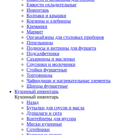
Емкости охладительные
Инвентарь
Колпаки и крышки
Корзины и хлебницы
Креманки
Мармит
Органайзеры для столовых приборов
Пепельницы
Подносы и витрины для фуршета
Подсалфетники
Сахарницы и масленки
Соусники и молочники
Стойки фуршетные
Тортовницы
Чафиндиши и нагревательные элементы
Щипцы фуршетные
Кухонный инвентарь
Кухонный инвентарь
Назад
Бутылки для соусов и масла
Дуршлаги и сита
Контейнеры для мусора
Миски кухонные
Сотейники
Кухонные ложки