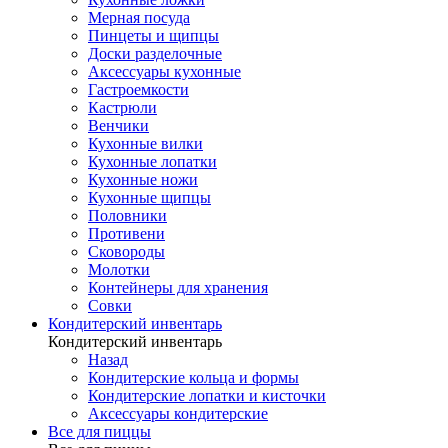
Мерная посуда
Пинцеты и щипцы
Доски разделочные
Аксессуары кухонные
Гастроемкости
Кастрюли
Венчики
Кухонные вилки
Кухонные лопатки
Кухонные ножи
Кухонные щипцы
Половники
Противени
Сковороды
Молотки
Контейнеры для хранения
Совки
Кондитерский инвентарь
Кондитерский инвентарь
Назад
Кондитерские кольца и формы
Кондитерские лопатки и кисточки
Аксессуары кондитерские
Все для пиццы