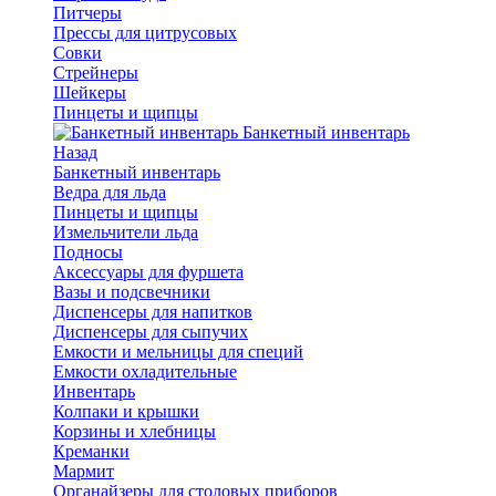
Питчеры
Прессы для цитрусовых
Совки
Стрейнеры
Шейкеры
Пинцеты и щипцы
Банкетный инвентарь
Назад
Банкетный инвентарь
Ведра для льда
Пинцеты и щипцы
Измельчители льда
Подносы
Аксессуары для фуршета
Вазы и подсвечники
Диспенсеры для напитков
Диспенсеры для сыпучих
Емкости и мельницы для специй
Емкости охладительные
Инвентарь
Колпаки и крышки
Корзины и хлебницы
Креманки
Мармит
Органайзеры для столовых приборов