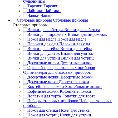
бульонницы
Тарелки
Чайники
Чашки
Cтоловые приборы
Cтоловые приборы
Вилки для лобстера
Вилки для пирожных
Ножи для масла
Палочки для еды
Вилки для стейка
Вилки для улиток
Вилки для устриц
Десертные вилки
Органайзеры для столовых приборов
Десертные ложки
Десертные ножи
Коктейльные ложки
Кофейные ложки
Лопатки для торта
Наборы столовых
приборов
Ножи для стейка
Ножи для устриц