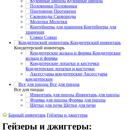
Кухонные щипцы
Половники
Противени
Сковороды
Молотки
Контейнеры для
хранения
Совки
Кондитерский инвентарь
Кондитерский инвентарь
Кондитерские
кольца и формы
Кондитерские лопатки и кисточки
Аксессуары
кондитерские
Все для пиццы
Все для пиццы
Инвентарь для пиццы
Формы для пиццы
Щетки для печи
Барный инвентарь
Гейзеры и джиггеры
Гейзеры и джиггеры: