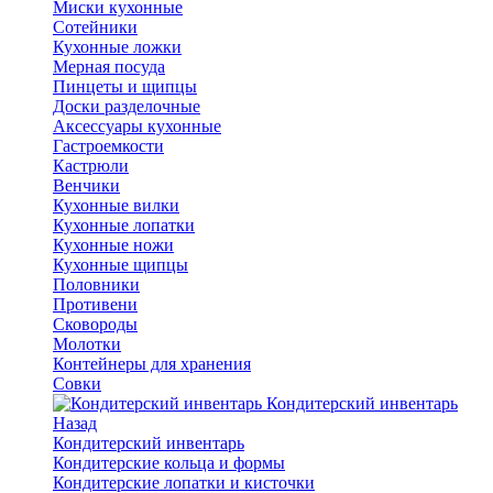
Миски кухонные
Сотейники
Кухонные ложки
Мерная посуда
Пинцеты и щипцы
Доски разделочные
Аксессуары кухонные
Гастроемкости
Кастрюли
Венчики
Кухонные вилки
Кухонные лопатки
Кухонные ножи
Кухонные щипцы
Половники
Противени
Сковороды
Молотки
Контейнеры для хранения
Совки
Кондитерский инвентарь
Назад
Кондитерский инвентарь
Кондитерские кольца и формы
Кондитерские лопатки и кисточки