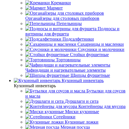
Креманки
Мармит
Органайзеры для столовых приборов
Пепельницы
Подносы и
витрины для фуршета
Подсалфетники
Сахарницы и масленки
Соусники и молочники
Стойки фуршетные
Тортовницы
Чафиндиши и нагревательные элементы
Щипцы фуршетные
Кухонный инвентарь
Кухонный инвентарь
Бутылки для соусов
и масла
Дуршлаги и сита
Контейнеры для мусора
Миски кухонные
Сотейники
Кухонные ложки
Мерная посуда