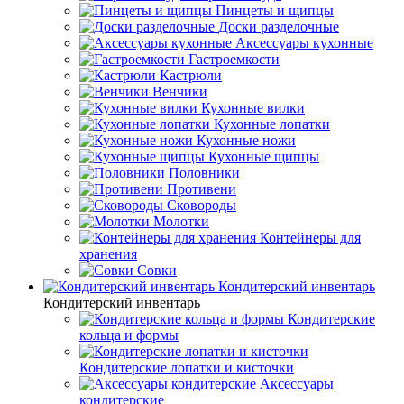
Пинцеты и щипцы
Доски разделочные
Аксессуары кухонные
Гастроемкости
Кастрюли
Венчики
Кухонные вилки
Кухонные лопатки
Кухонные ножи
Кухонные щипцы
Половники
Противени
Сковороды
Молотки
Контейнеры для
хранения
Совки
Кондитерский инвентарь
Кондитерский инвентарь
Кондитерские
кольца и формы
Кондитерские лопатки и кисточки
Аксессуары
кондитерские