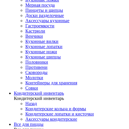
Мерная посуда
Пинцеты и щипцы
Доски разделочные
Аксессуары кухонные
Гастроемкости
Кастрюли
Венчики
Кухонные вилки
Кухонные лопатки
Кухонные ножи
Кухонные щипцы
Половники
Противени
Сковороды
Молотки
Контейнеры для хранения
Совки
Кондитерский инвентарь
Кондитерский инвентарь
Назад
Кондитерские кольца и формы
Кондитерские лопатки и кисточки
Аксессуары кондитерские
Все для пиццы