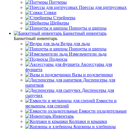
Питчеры
Прессы для цитрусовых
Совки
Стрейнеры
Шейкеры
Пинцеты и щипцы
Банкетный инвентарь
Банкетный инвентарь
Ведра для льда
Пинцеты и щипцы
Измельчители льда
Подносы
Аксессуары для
фуршета
Вазы и подсвечники
Диспенсеры для
напитков
Диспенсеры для
сыпучих
Емкости и
мельницы для специй
Емкости охладительные
Инвентарь
Колпаки и крышки
Корзины и хлебницы