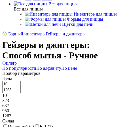
Все для пиццы
Все для пиццы
Инвентарь для пиццы
Формы для пиццы
Щетки для печи
Барный инвентарь
Гейзеры и джиггеры
Гейзеры и джиггеры:
Способ мытья - Ручное
Фильтр
По популярности
По алфавиту
По цене
Подбор параметров
Цена
10
323
637
950
1263
Склад
Основной (
2
)
В-1 (
1
)