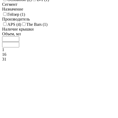
Сегмент
Назначение
Гейзер (
1
)
Производитель
APS (
4
)
The Bars (
1
)
Наличие крышки
Объем, мл
1
16
31
45
60
Доп. материал
Пластик (
1
)
Материал
Нержавеющая сталь (
4
)
Пробка (
1
)
Цвет ручки
Цвет
Металический (
1
)
Медный (
3
)
Беж (
1
)
Способ мытья
Посудомойка (
8
)
Ручное (
5
)