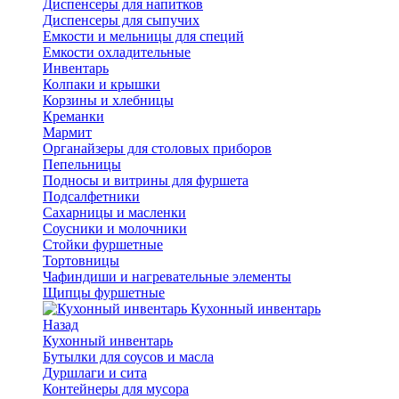
Диспенсеры для напитков
Диспенсеры для сыпучих
Емкости и мельницы для специй
Емкости охладительные
Инвентарь
Колпаки и крышки
Корзины и хлебницы
Креманки
Мармит
Органайзеры для столовых приборов
Пепельницы
Подносы и витрины для фуршета
Подсалфетники
Сахарницы и масленки
Соусники и молочники
Стойки фуршетные
Тортовницы
Чафиндиши и нагревательные элементы
Щипцы фуршетные
Кухонный инвентарь
Назад
Кухонный инвентарь
Бутылки для соусов и масла
Дуршлаги и сита
Контейнеры для мусора