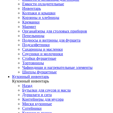
Емкости охладительные
Инвентарь
Колпаки и крышки
Корзины и хлебницы
Креманки
Мармит
Органайзеры для столовых приборов
Пепельницы
Подносы и витрины для фуршета
Подсалфетники
Сахарницы и масленки
Соусники и молочники
Стойки фуршетные
Тортовницы
Чафиндиши и нагревательные элементы
Щипцы фуршетные
Кухонный инвентарь
Кухонный инвентарь
Назад
Бутылки для соусов и масла
Дуршлаги и сита
Контейнеры для мусора
Миски кухонные
Сотейники
Кухонные ложки