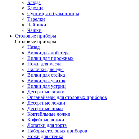
Блюда
Блюдца
Супницы и бульонницы
Тарелки
Чайники
Чашки
Cтоловые приборы
Cтоловые приборы
Назад
Вилки для лобстера
Вилки для пирожных
Ножи для масла
Палочки для еды
Вилки для стейка
Вилки для улиток
Вилки для устриц
Десертные вилки
Органайзеры для столовых приборов
Десертные ложки
Десертные ножи
Коктейльные ложки
Кофейные ложки
Лопатки для торта
Наборы столовых приборов
Ножи для стейка