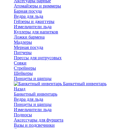
Аксесуары барные
Атомайзеры и риммеры
Барная посуда
Ведра для льда
Гейзеры и джиггеры
Измельчители льда
Куллеры для напитков
Ложки бармена
Мадлеры
Мерная посуда
Питчеры
Прессы для цитрусовых
Совки
Стрейнеры
Шейкеры
Пинцеты и щипцы
Банкетный инвентарь
Назад
Банкетный инвентарь
Ведра для льда
Пинцеты и щипцы
Измельчители льда
Подносы
Аксессуары для фуршета
Вазы и подсвечники