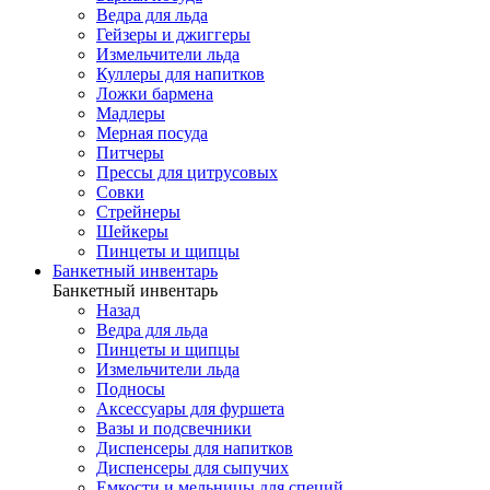
Ведра для льда
Гейзеры и джиггеры
Измельчители льда
Куллеры для напитков
Ложки бармена
Мадлеры
Мерная посуда
Питчеры
Прессы для цитрусовых
Совки
Стрейнеры
Шейкеры
Пинцеты и щипцы
Банкетный инвентарь
Банкетный инвентарь
Назад
Ведра для льда
Пинцеты и щипцы
Измельчители льда
Подносы
Аксессуары для фуршета
Вазы и подсвечники
Диспенсеры для напитков
Диспенсеры для сыпучих
Емкости и мельницы для специй