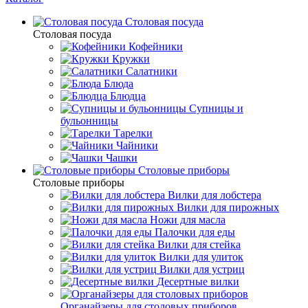
Столовая посуда
Столовая посуда
Кофейники
Кружки
Салатники
Блюда
Блюдца
Супницы и
бульонницы
Тарелки
Чайники
Чашки
Cтоловые приборы
Cтоловые приборы
Вилки для лобстера
Вилки для пирожных
Ножи для масла
Палочки для еды
Вилки для стейка
Вилки для улиток
Вилки для устриц
Десертные вилки
Органайзеры для столовых приборов