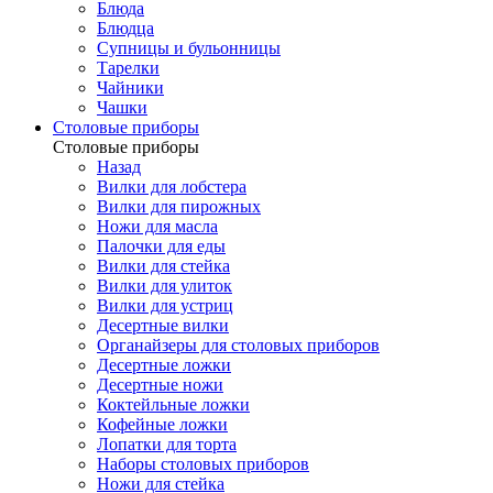
Блюда
Блюдца
Супницы и бульонницы
Тарелки
Чайники
Чашки
Cтоловые приборы
Cтоловые приборы
Назад
Вилки для лобстера
Вилки для пирожных
Ножи для масла
Палочки для еды
Вилки для стейка
Вилки для улиток
Вилки для устриц
Десертные вилки
Органайзеры для столовых приборов
Десертные ложки
Десертные ножи
Коктейльные ложки
Кофейные ложки
Лопатки для торта
Наборы столовых приборов
Ножи для стейка