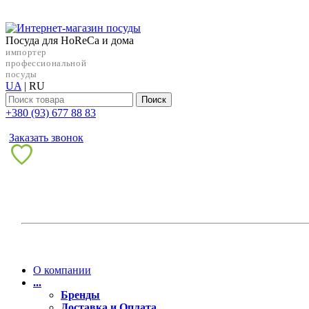
Посуда для HoReCa и дома
импортер
профессиональной
посуды
UA
|
RU
Поиск
+38‎0 (93) 677 88 83
Заказать звонок
О компании
...
Бренды
Доставка и Оплата