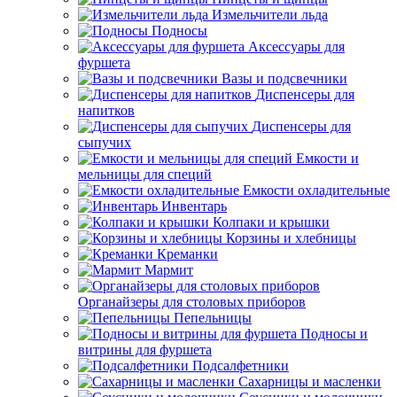
Измельчители льда
Подносы
Аксессуары для
фуршета
Вазы и подсвечники
Диспенсеры для
напитков
Диспенсеры для
сыпучих
Емкости и
мельницы для специй
Емкости охладительные
Инвентарь
Колпаки и крышки
Корзины и хлебницы
Креманки
Мармит
Органайзеры для столовых приборов
Пепельницы
Подносы и
витрины для фуршета
Подсалфетники
Сахарницы и масленки