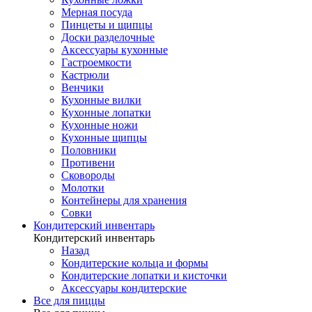
Мерная посуда
Пинцеты и щипцы
Доски разделочные
Аксессуары кухонные
Гастроемкости
Кастрюли
Венчики
Кухонные вилки
Кухонные лопатки
Кухонные ножи
Кухонные щипцы
Половники
Противени
Сковороды
Молотки
Контейнеры для хранения
Совки
Кондитерский инвентарь
Кондитерский инвентарь
Назад
Кондитерские кольца и формы
Кондитерские лопатки и кисточки
Аксессуары кондитерские
Все для пиццы