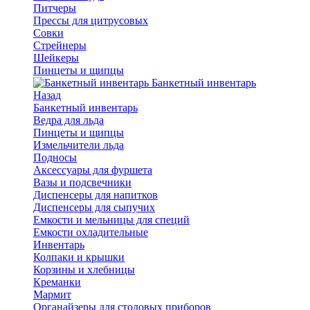
Питчеры
Прессы для цитрусовых
Совки
Стрейнеры
Шейкеры
Пинцеты и щипцы
Банкетный инвентарь
Назад
Банкетный инвентарь
Ведра для льда
Пинцеты и щипцы
Измельчители льда
Подносы
Аксессуары для фуршета
Вазы и подсвечники
Диспенсеры для напитков
Диспенсеры для сыпучих
Емкости и мельницы для специй
Емкости охладительные
Инвентарь
Колпаки и крышки
Корзины и хлебницы
Креманки
Мармит
Органайзеры для столовых приборов