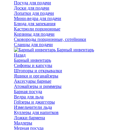
Посуда для подачи
Доски для подачи
Лопатки для подачи
Мини-ведра для подачи
Блюда для запекания
Кастрюли порционные
Корзины для подачи
Сковороды порционные, сотейники
Сланцы для подачи
Барный инвентарь
Назад
Барный инвентарь
Сифоны и капсулы
Штопоры и открывалки
Ящики и органайзеры
Аксесуары барные
Атомайзеры и риммеры
Барная посуда
Ведра для льда
Гейзеры и джиггеры
Измельчители льда
Куллеры для напитков
Ложки бармена
Мадлеры
Мерная посуда