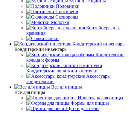
Кухонные щипцы
Половники
Противени
Сковороды
Молотки
Контейнеры для
хранения
Совки
Кондитерский инвентарь
Кондитерский инвентарь
Кондитерские
кольца и формы
Кондитерские лопатки и кисточки
Аксессуары
кондитерские
Все для пиццы
Все для пиццы
Инвентарь для пиццы
Формы для пиццы
Щетки для печи
Барный инвентарь
Измельчители льда
Измельчители льда: