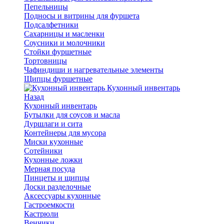
Пепельницы
Подносы и витрины для фуршета
Подсалфетники
Сахарницы и масленки
Соусники и молочники
Стойки фуршетные
Тортовницы
Чафиндиши и нагревательные элементы
Щипцы фуршетные
Кухонный инвентарь
Назад
Кухонный инвентарь
Бутылки для соусов и масла
Дуршлаги и сита
Контейнеры для мусора
Миски кухонные
Сотейники
Кухонные ложки
Мерная посуда
Пинцеты и щипцы
Доски разделочные
Аксессуары кухонные
Гастроемкости
Кастрюли
Венчики