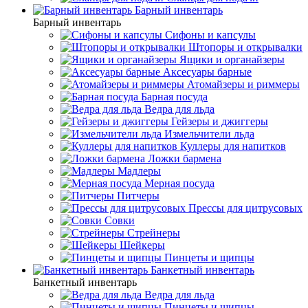
Барный инвентарь
Барный инвентарь
Сифоны и капсулы
Штопоры и открывалки
Ящики и органайзеры
Аксесуары барные
Атомайзеры и риммеры
Барная посуда
Ведра для льда
Гейзеры и джиггеры
Измельчители льда
Куллеры для напитков
Ложки бармена
Мадлеры
Мерная посуда
Питчеры
Прессы для цитрусовых
Совки
Стрейнеры
Шейкеры
Пинцеты и щипцы
Банкетный инвентарь
Банкетный инвентарь
Ведра для льда
Пинцеты и щипцы