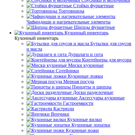
Соусники и молочники
Стойки фуршетные
Тортовницы
Чафиндиши и нагревательные элементы
Щипцы фуршетные
Кухонный инвентарь
Кухонный инвентарь
Бутылки для соусов
и масла
Дуршлаги и сита
Контейнеры для мусора
Миски кухонные
Сотейники
Кухонные ложки
Мерная посуда
Пинцеты и щипцы
Доски разделочные
Аксессуары кухонные
Гастроемкости
Кастрюли
Венчики
Кухонные вилки
Кухонные лопатки
Кухонные ножи