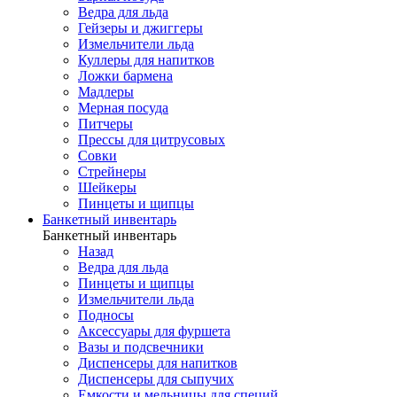
Ведра для льда
Гейзеры и джиггеры
Измельчители льда
Куллеры для напитков
Ложки бармена
Мадлеры
Мерная посуда
Питчеры
Прессы для цитрусовых
Совки
Стрейнеры
Шейкеры
Пинцеты и щипцы
Банкетный инвентарь
Банкетный инвентарь
Назад
Ведра для льда
Пинцеты и щипцы
Измельчители льда
Подносы
Аксессуары для фуршета
Вазы и подсвечники
Диспенсеры для напитков
Диспенсеры для сыпучих
Емкости и мельницы для специй