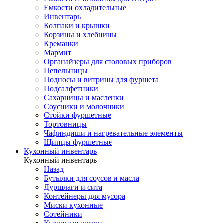
Емкости охладительные
Инвентарь
Колпаки и крышки
Корзины и хлебницы
Креманки
Мармит
Органайзеры для столовых приборов
Пепельницы
Подносы и витрины для фуршета
Подсалфетники
Сахарницы и масленки
Соусники и молочники
Стойки фуршетные
Тортовницы
Чафиндиши и нагревательные элементы
Щипцы фуршетные
Кухонный инвентарь
Кухонный инвентарь
Назад
Бутылки для соусов и масла
Дуршлаги и сита
Контейнеры для мусора
Миски кухонные
Сотейники
Кухонные ложки