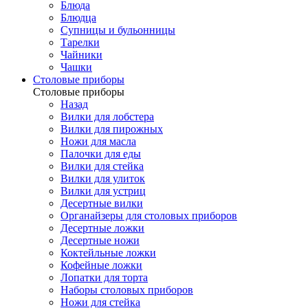
Блюда
Блюдца
Супницы и бульонницы
Тарелки
Чайники
Чашки
Cтоловые приборы
Cтоловые приборы
Назад
Вилки для лобстера
Вилки для пирожных
Ножи для масла
Палочки для еды
Вилки для стейка
Вилки для улиток
Вилки для устриц
Десертные вилки
Органайзеры для столовых приборов
Десертные ложки
Десертные ножи
Коктейльные ложки
Кофейные ложки
Лопатки для торта
Наборы столовых приборов
Ножи для стейка