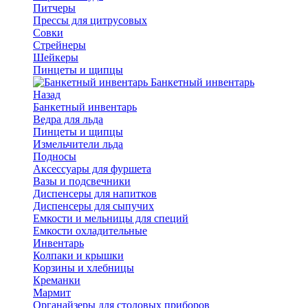
Питчеры
Прессы для цитрусовых
Совки
Стрейнеры
Шейкеры
Пинцеты и щипцы
Банкетный инвентарь
Назад
Банкетный инвентарь
Ведра для льда
Пинцеты и щипцы
Измельчители льда
Подносы
Аксессуары для фуршета
Вазы и подсвечники
Диспенсеры для напитков
Диспенсеры для сыпучих
Емкости и мельницы для специй
Емкости охладительные
Инвентарь
Колпаки и крышки
Корзины и хлебницы
Креманки
Мармит
Органайзеры для столовых приборов