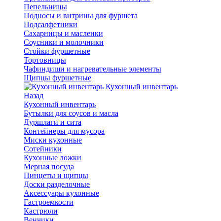
Пепельницы
Подносы и витрины для фуршета
Подсалфетники
Сахарницы и масленки
Соусники и молочники
Стойки фуршетные
Тортовницы
Чафиндиши и нагревательные элементы
Щипцы фуршетные
Кухонный инвентарь
Назад
Кухонный инвентарь
Бутылки для соусов и масла
Дуршлаги и сита
Контейнеры для мусора
Миски кухонные
Сотейники
Кухонные ложки
Мерная посуда
Пинцеты и щипцы
Доски разделочные
Аксессуары кухонные
Гастроемкости
Кастрюли
Венчики