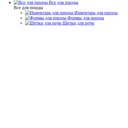
Все для пиццы
Все для пиццы
Инвентарь для пиццы
Формы для пиццы
Щетки для печи
Барный инвентарь
Ложки бармена
Ложки бармена: Цвет
ручки - Металлический
Фильтр
По популярности
По алфавиту
По цене
Подбор параметров
Цена
203
426
648
871
1093
Склад
Основной (
1
)