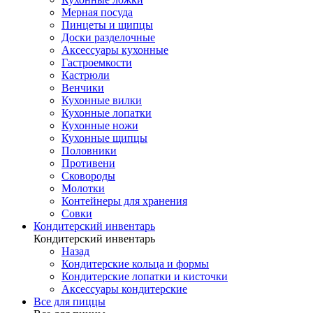
Мерная посуда
Пинцеты и щипцы
Доски разделочные
Аксессуары кухонные
Гастроемкости
Кастрюли
Венчики
Кухонные вилки
Кухонные лопатки
Кухонные ножи
Кухонные щипцы
Половники
Противени
Сковороды
Молотки
Контейнеры для хранения
Совки
Кондитерский инвентарь
Кондитерский инвентарь
Назад
Кондитерские кольца и формы
Кондитерские лопатки и кисточки
Аксессуары кондитерские
Все для пиццы