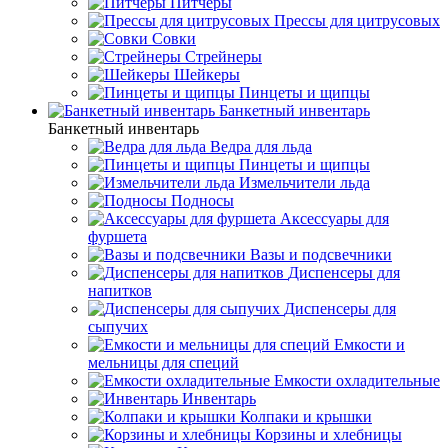
Питчеры
Прессы для цитрусовых
Совки
Стрейнеры
Шейкеры
Пинцеты и щипцы
Банкетный инвентарь
Банкетный инвентарь
Ведра для льда
Пинцеты и щипцы
Измельчители льда
Подносы
Аксессуары для
фуршета
Вазы и подсвечники
Диспенсеры для
напитков
Диспенсеры для
сыпучих
Емкости и
мельницы для специй
Емкости охладительные
Инвентарь
Колпаки и крышки
Корзины и хлебницы