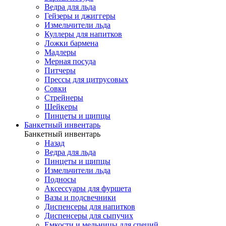
Ведра для льда
Гейзеры и джиггеры
Измельчители льда
Куллеры для напитков
Ложки бармена
Мадлеры
Мерная посуда
Питчеры
Прессы для цитрусовых
Совки
Стрейнеры
Шейкеры
Пинцеты и щипцы
Банкетный инвентарь
Банкетный инвентарь
Назад
Ведра для льда
Пинцеты и щипцы
Измельчители льда
Подносы
Аксессуары для фуршета
Вазы и подсвечники
Диспенсеры для напитков
Диспенсеры для сыпучих
Емкости и мельницы для специй