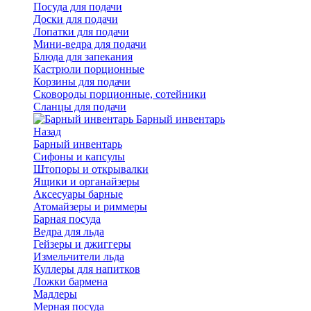
Посуда для подачи
Доски для подачи
Лопатки для подачи
Мини-ведра для подачи
Блюда для запекания
Кастрюли порционные
Корзины для подачи
Сковороды порционные, сотейники
Сланцы для подачи
Барный инвентарь
Назад
Барный инвентарь
Сифоны и капсулы
Штопоры и открывалки
Ящики и органайзеры
Аксесуары барные
Атомайзеры и риммеры
Барная посуда
Ведра для льда
Гейзеры и джиггеры
Измельчители льда
Куллеры для напитков
Ложки бармена
Мадлеры
Мерная посуда