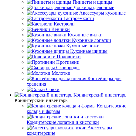
Пинцеты и щипцы
Доски разделочные
Аксессуары кухонные
Гастроемкости
Кастрюли
Венчики
Кухонные вилки
Кухонные лопатки
Кухонные ножи
Кухонные щипцы
Половники
Противени
Сковороды
Молотки
Контейнеры для
хранения
Совки
Кондитерский инвентарь
Кондитерский инвентарь
Кондитерские
кольца и формы
Кондитерские лопатки и кисточки
Аксессуары
кондитерские