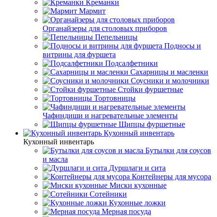
Креманки
Мармит
Органайзеры для столовых приборов
Пепельницы
Подносы и
витрины для фуршета
Подсалфетники
Сахарницы и масленки
Соусники и молочники
Стойки фуршетные
Тортовницы
Чафиндиши и нагревательные элементы
Щипцы фуршетные
Кухонный инвентарь
Кухонный инвентарь
Бутылки для соусов
и масла
Дуршлаги и сита
Контейнеры для мусора
Миски кухонные
Сотейники
Кухонные ложки
Мерная посуда