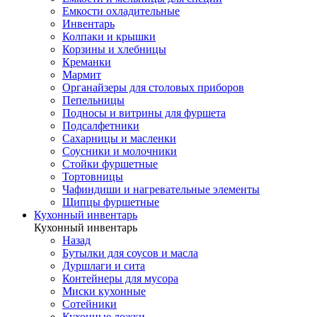
Емкости охладительные
Инвентарь
Колпаки и крышки
Корзины и хлебницы
Креманки
Мармит
Органайзеры для столовых приборов
Пепельницы
Подносы и витрины для фуршета
Подсалфетники
Сахарницы и масленки
Соусники и молочники
Стойки фуршетные
Тортовницы
Чафиндиши и нагревательные элементы
Щипцы фуршетные
Кухонный инвентарь
Кухонный инвентарь
Назад
Бутылки для соусов и масла
Дуршлаги и сита
Контейнеры для мусора
Миски кухонные
Сотейники
Кухонные ложки