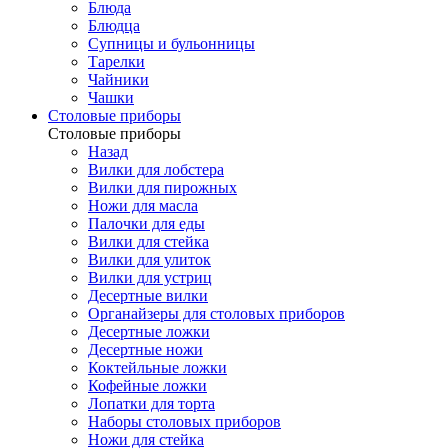
Блюда
Блюдца
Супницы и бульонницы
Тарелки
Чайники
Чашки
Cтоловые приборы
Cтоловые приборы
Назад
Вилки для лобстера
Вилки для пирожных
Ножи для масла
Палочки для еды
Вилки для стейка
Вилки для улиток
Вилки для устриц
Десертные вилки
Органайзеры для столовых приборов
Десертные ложки
Десертные ножи
Коктейльные ложки
Кофейные ложки
Лопатки для торта
Наборы столовых приборов
Ножи для стейка