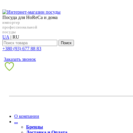
Посуда для HoReCa и дома
импортер
профессиональной
посуды
UA
|
RU
Поиск
+38‎0 (93) 677 88 83
Заказать звонок
О компании
...
Бренды
Доставка и Оплата