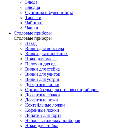
Блюда
Блюдца
Супницы и бульонницы
Тарелки
Чайники
Чашки
Cтоловые приборы
Cтоловые приборы
Назад
Вилки для лобстера
Вилки для пирожных
Ножи для масла
Палочки для еды
Вилки для стейка
Вилки для улиток
Вилки для устриц
Десертные вилки
Органайзеры для столовых приборов
Десертные ложки
Десертные ножи
Коктейльные ложки
Кофейные ложки
Лопатки для торта
Наборы столовых приборов
Ножи для стейка