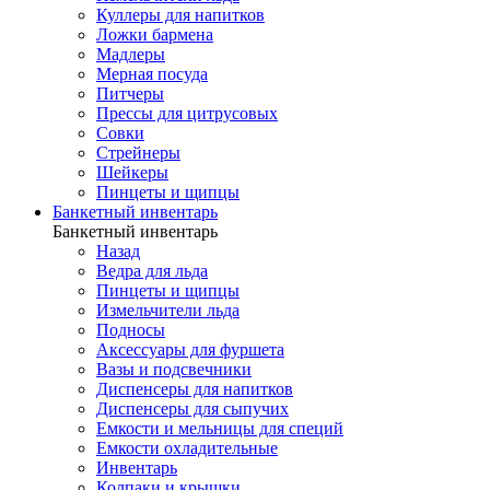
Куллеры для напитков
Ложки бармена
Мадлеры
Мерная посуда
Питчеры
Прессы для цитрусовых
Совки
Стрейнеры
Шейкеры
Пинцеты и щипцы
Банкетный инвентарь
Банкетный инвентарь
Назад
Ведра для льда
Пинцеты и щипцы
Измельчители льда
Подносы
Аксессуары для фуршета
Вазы и подсвечники
Диспенсеры для напитков
Диспенсеры для сыпучих
Емкости и мельницы для специй
Емкости охладительные
Инвентарь
Колпаки и крышки