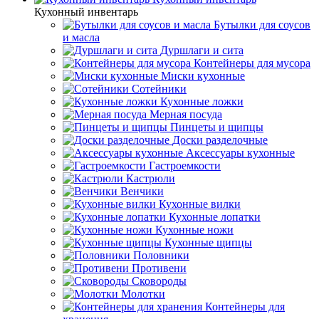
Кухонный инвентарь
Бутылки для соусов
и масла
Дуршлаги и сита
Контейнеры для мусора
Миски кухонные
Сотейники
Кухонные ложки
Мерная посуда
Пинцеты и щипцы
Доски разделочные
Аксессуары кухонные
Гастроемкости
Кастрюли
Венчики
Кухонные вилки
Кухонные лопатки
Кухонные ножи
Кухонные щипцы
Половники
Противени
Сковороды
Молотки
Контейнеры для