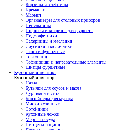
Корзины и хлебницы
Креманки
Мармит
Органайзеры для столовых приборов
Пепельницы
Подносы и витрины для фуршета
Подсалфетники
Сахарницы и масленки
Соусники и молочники
Стойки фуршетные
Тортовницы
Чафиндиши и нагревательные элементы
Щипцы фуршетные
Кухонный инвентарь
Кухонный инвентарь
Назад
Бутылки для соусов и масла
Дуршлаги и сита
Контейнеры для мусора
Миски кухонные
Сотейники
Кухонные ложки
Мерная посуда
Пинцеты и щипцы
Доски разделочные