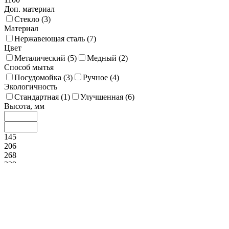
Доп. материал
Стекло (
3
)
Материал
Нержавеющая сталь (
7
)
Цвет
Металический (
5
)
Медный (
2
)
Способ мытья
Посудомойка (
3
)
Ручное (
4
)
Экологичность
Стандартная (
1
)
Улучшенная (
6
)
Высота, мм
145
206
268
329
390
Покрытие (Декор)
Матовый / Сатин / Стоунвош (
2
)
Глянец (
5
)
Диаметр, мм