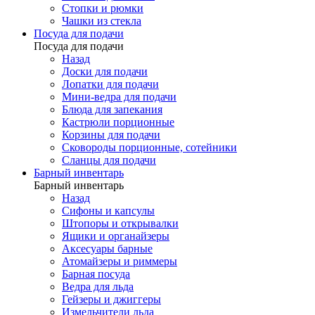
Стопки и рюмки
Чашки из стекла
Посуда для подачи
Посуда для подачи
Назад
Доски для подачи
Лопатки для подачи
Мини-ведра для подачи
Блюда для запекания
Кастрюли порционные
Корзины для подачи
Сковороды порционные, сотейники
Сланцы для подачи
Барный инвентарь
Барный инвентарь
Назад
Сифоны и капсулы
Штопоры и открывалки
Ящики и органайзеры
Аксесуары барные
Атомайзеры и риммеры
Барная посуда
Ведра для льда
Гейзеры и джиггеры
Измельчители льда