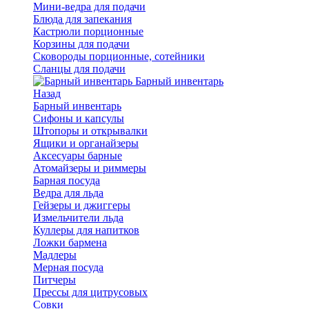
Мини-ведра для подачи
Блюда для запекания
Кастрюли порционные
Корзины для подачи
Сковороды порционные, сотейники
Сланцы для подачи
Барный инвентарь
Назад
Барный инвентарь
Сифоны и капсулы
Штопоры и открывалки
Ящики и органайзеры
Аксесуары барные
Атомайзеры и риммеры
Барная посуда
Ведра для льда
Гейзеры и джиггеры
Измельчители льда
Куллеры для напитков
Ложки бармена
Мадлеры
Мерная посуда
Питчеры
Прессы для цитрусовых
Совки