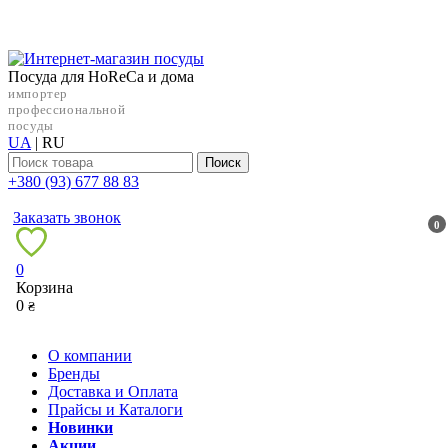
Посуда для HoReCa и дома
импортер
профессиональной
посуды
UA
|
RU
Поиск
+38‎0 (93) 677 88 83
Заказать звонок
0
0
Корзина
0
₴
О компании
Бренды
Доставка и Оплата
Прайсы и Каталоги
Новинки
Акции