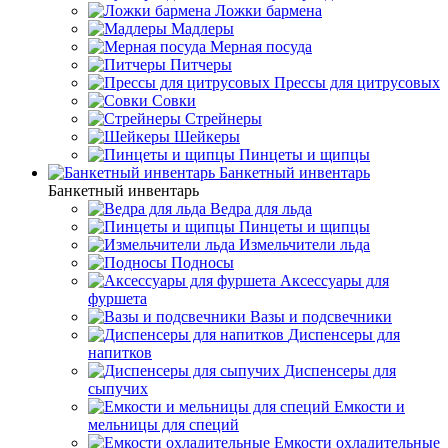
Ложки бармена
Мадлеры
Мерная посуда
Питчеры
Прессы для цитрусовых
Совки
Стрейнеры
Шейкеры
Пинцеты и щипцы
Банкетный инвентарь
Банкетный инвентарь
Ведра для льда
Пинцеты и щипцы
Измельчители льда
Подносы
Аксессуары для
фуршета
Вазы и подсвечники
Диспенсеры для
напитков
Диспенсеры для
сыпучих
Емкости и
мельницы для специй
Емкости охладительные