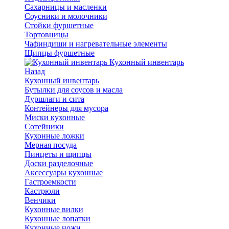
Сахарницы и масленки
Соусники и молочники
Стойки фуршетные
Тортовницы
Чафиндиши и нагревательные элементы
Щипцы фуршетные
Кухонный инвентарь
Назад
Кухонный инвентарь
Бутылки для соусов и масла
Дуршлаги и сита
Контейнеры для мусора
Миски кухонные
Сотейники
Кухонные ложки
Мерная посуда
Пинцеты и щипцы
Доски разделочные
Аксессуары кухонные
Гастроемкости
Кастрюли
Венчики
Кухонные вилки
Кухонные лопатки
Кухонные ножи