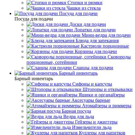
Стопки и рюмки
Чашки из стекла
Посуда для подачи
Посуда для подачи
Доски для подачи
Лопатки для подачи
Мини-ведра для подачи
Блюда для запекания
Кастрюли порционные
Корзины для подачи
Сковороды
порционные, сотейники
Сланцы для подачи
Барный инвентарь
Барный инвентарь
Сифоны и капсулы
Штопоры и открывалки
Ящики и органайзеры
Аксесуары барные
Атомайзеры и риммеры
Барная посуда
Ведра для льда
Гейзеры и джиггеры
Измельчители льда
Куллеры для напитков