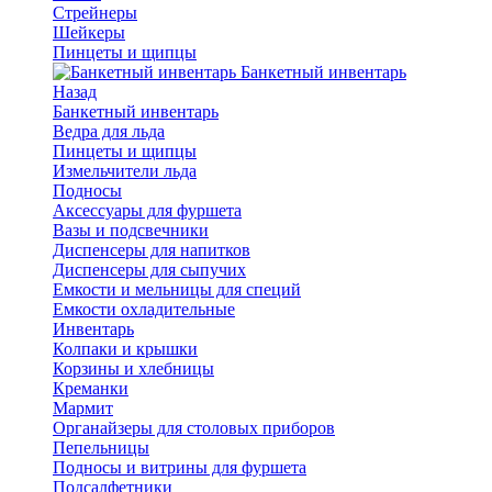
Стрейнеры
Шейкеры
Пинцеты и щипцы
Банкетный инвентарь
Назад
Банкетный инвентарь
Ведра для льда
Пинцеты и щипцы
Измельчители льда
Подносы
Аксессуары для фуршета
Вазы и подсвечники
Диспенсеры для напитков
Диспенсеры для сыпучих
Емкости и мельницы для специй
Емкости охладительные
Инвентарь
Колпаки и крышки
Корзины и хлебницы
Креманки
Мармит
Органайзеры для столовых приборов
Пепельницы
Подносы и витрины для фуршета
Подсалфетники