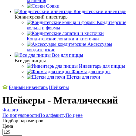
хранения
Совки
Кондитерский инвентарь
Кондитерский инвентарь
Кондитерские
кольца и формы
Кондитерские лопатки и кисточки
Аксессуары
кондитерские
Все для пиццы
Все для пиццы
Инвентарь для пиццы
Формы для пиццы
Щетки для печи
Барный инвентарь
Шейкеры
Шейкеры - Металический
Фильтр
По популярности
По алфавиту
По цене
Подбор параметров
Цена