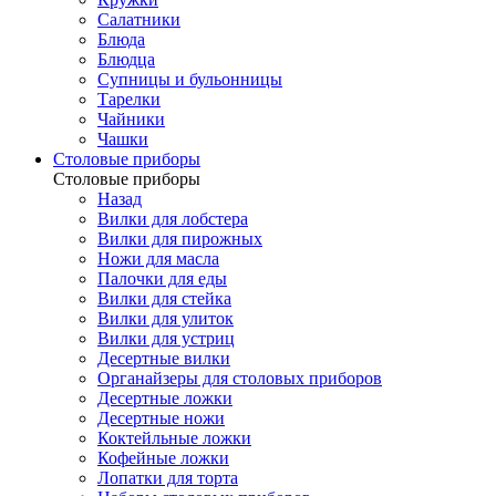
Салатники
Блюда
Блюдца
Супницы и бульонницы
Тарелки
Чайники
Чашки
Cтоловые приборы
Cтоловые приборы
Назад
Вилки для лобстера
Вилки для пирожных
Ножи для масла
Палочки для еды
Вилки для стейка
Вилки для улиток
Вилки для устриц
Десертные вилки
Органайзеры для столовых приборов
Десертные ложки
Десертные ножи
Коктейльные ложки
Кофейные ложки
Лопатки для торта