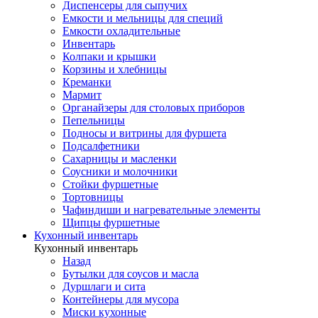
Диспенсеры для сыпучих
Емкости и мельницы для специй
Емкости охладительные
Инвентарь
Колпаки и крышки
Корзины и хлебницы
Креманки
Мармит
Органайзеры для столовых приборов
Пепельницы
Подносы и витрины для фуршета
Подсалфетники
Сахарницы и масленки
Соусники и молочники
Стойки фуршетные
Тортовницы
Чафиндиши и нагревательные элементы
Щипцы фуршетные
Кухонный инвентарь
Кухонный инвентарь
Назад
Бутылки для соусов и масла
Дуршлаги и сита
Контейнеры для мусора
Миски кухонные