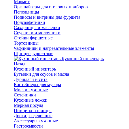
Мармит
Органайзеры для столовых приборов
Пепельницы
Подносы и витрины для фуршета
Подсалфетники
Сахарницы и масленки
Соусники и молочники
Стойки фуршетные
Тортовницы
Чафиндиши и нагревательные элементы
Щипцы фуршетные
Кухонный инвентарь
Назад
Кухонный инвентарь
Бутылки для соусов и масла
Дуршлаги и сита
Контейнеры для мусора
Миски кухонные
Сотейники
Кухонные ложки
Мерная посуда
Пинцеты и щипцы
Доски разделочные
Аксессуары кухонные
Гастроемкости