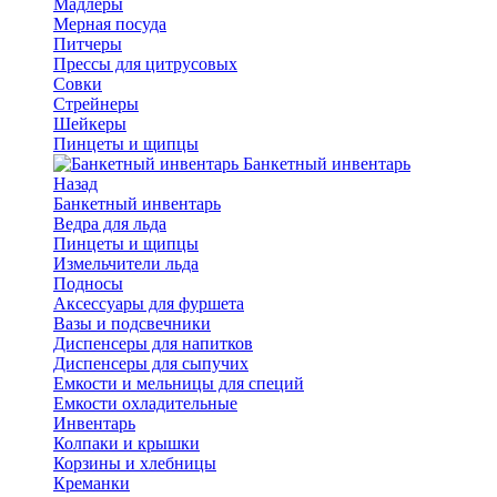
Мадлеры
Мерная посуда
Питчеры
Прессы для цитрусовых
Совки
Стрейнеры
Шейкеры
Пинцеты и щипцы
Банкетный инвентарь
Назад
Банкетный инвентарь
Ведра для льда
Пинцеты и щипцы
Измельчители льда
Подносы
Аксессуары для фуршета
Вазы и подсвечники
Диспенсеры для напитков
Диспенсеры для сыпучих
Емкости и мельницы для специй
Емкости охладительные
Инвентарь
Колпаки и крышки
Корзины и хлебницы
Креманки