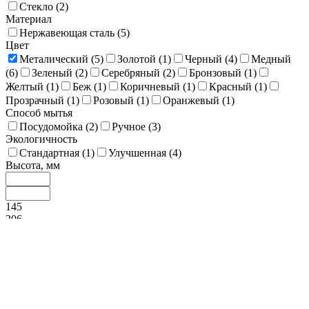
Стекло (
2
)
Материал
Нержавеющая сталь (
5
)
Цвет
Металический (
5
)
Золотой (
1
)
Черный (
4
)
Медный
(
6
)
Зеленый (
2
)
Серебряный (
2
)
Бронзовый (
1
)
Желтый (
1
)
Беж (
1
)
Коричневый (
1
)
Красный (
1
)
Прозрачный (
1
)
Розовый (
1
)
Оранжевый (
1
)
Способ мытья
Посудомойка (
2
)
Ручное (
3
)
Экологичность
Стандартная (
1
)
Улучшенная (
4
)
Высота, мм
145
206
268
329
390
Покрытие (Декор)
Матовый / Сатин / Стоунвош (
2
)
Глянец (
3
)
Диаметр, мм