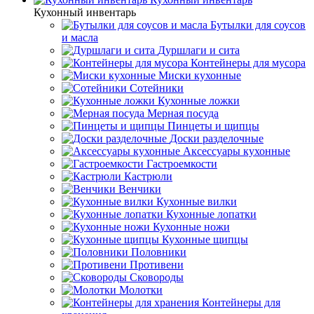
Кухонный инвентарь
Бутылки для соусов
и масла
Дуршлаги и сита
Контейнеры для мусора
Миски кухонные
Сотейники
Кухонные ложки
Мерная посуда
Пинцеты и щипцы
Доски разделочные
Аксессуары кухонные
Гастроемкости
Кастрюли
Венчики
Кухонные вилки
Кухонные лопатки
Кухонные ножи
Кухонные щипцы
Половники
Противени
Сковороды
Молотки
Контейнеры для