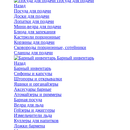
Посуда для подачи
Назад
Посуда для подачи
Доски для подачи
Лопатки для подачи
Мини-ведра для подачи
Блюда для запекания
Кастрюли порционные
Корзины для подачи
Сковороды порционные, сотейники
Сланцы для подачи
Барный инвентарь
Назад
Барный инвентарь
Сифоны и капсулы
Штопоры и открывалки
Ящики и органайзеры
Аксесуары барные
Атомайзеры и риммеры
Барная посуда
Ведра для льда
Гейзеры и джиггеры
Измельчители льда
Куллеры для напитков
Ложки бармена