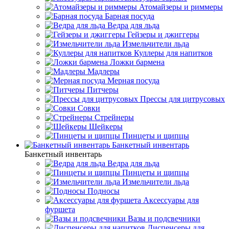
Атомайзеры и риммеры
Барная посуда
Ведра для льда
Гейзеры и джиггеры
Измельчители льда
Куллеры для напитков
Ложки бармена
Мадлеры
Мерная посуда
Питчеры
Прессы для цитрусовых
Совки
Стрейнеры
Шейкеры
Пинцеты и щипцы
Банкетный инвентарь
Банкетный инвентарь
Ведра для льда
Пинцеты и щипцы
Измельчители льда
Подносы
Аксессуары для
фуршета
Вазы и подсвечники
Диспенсеры для