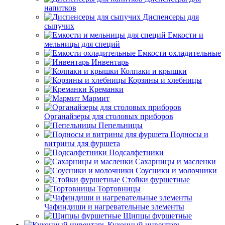
напитков
Диспенсеры для
сыпучих
Емкости и
мельницы для специй
Емкости охладительные
Инвентарь
Колпаки и крышки
Корзины и хлебницы
Креманки
Мармит
Органайзеры для столовых приборов
Пепельницы
Подносы и
витрины для фуршета
Подсалфетники
Сахарницы и масленки
Соусники и молочники
Стойки фуршетные
Тортовницы
Чафиндиши и нагревательные элементы
Щипцы фуршетные
Кухонный инвентарь