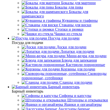
Бокалы для мартини
Бокалы для пива
Бокалы для
шампанского
Кувшины и графины
Стаканы для виски
Стопки и рюмки
Чашки из стекла
Посуда для подачи
Посуда для подачи
Доски для подачи
Лопатки для подачи
Мини-ведра для подачи
Блюда для запекания
Кастрюли порционные
Корзины для подачи
Сковороды
порционные, сотейники
Сланцы для подачи
Барный инвентарь
Барный инвентарь
Сифоны и капсулы
Штопоры и открывалки
Ящики и органайзеры
Аксесуары барные