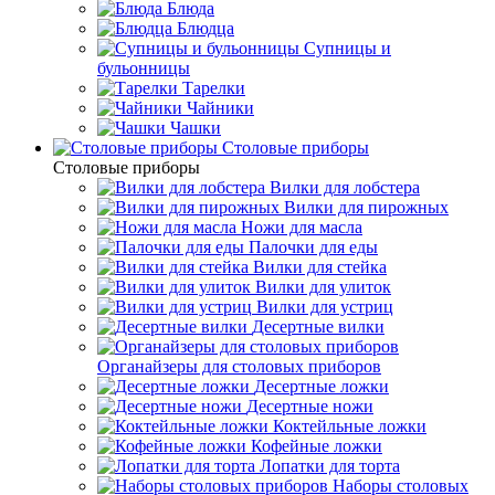
Блюда
Блюдца
Супницы и
бульонницы
Тарелки
Чайники
Чашки
Cтоловые приборы
Cтоловые приборы
Вилки для лобстера
Вилки для пирожных
Ножи для масла
Палочки для еды
Вилки для стейка
Вилки для улиток
Вилки для устриц
Десертные вилки
Органайзеры для столовых приборов
Десертные ложки
Десертные ножи
Коктейльные ложки
Кофейные ложки
Лопатки для торта
Наборы столовых