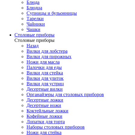
Блюда
Блюдца
Супницы и бульонницы
Тарелки
Чайники
Чашки
Cтоловые приборы
Cтоловые приборы
Назад
Вилки для лобстера
Вилки для пирожных
Ножи для масла
Палочки для еды
Вилки для стейка
Вилки для улиток
Вилки для устриц
Десертные вилки
Органайзеры для столовых приборов
Десертные ложки
Десертные ножи
Коктейльные ложки
Кофейные ложки
Лопатки для торта
Наборы столовых приборов
Ножи для стейка