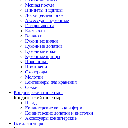
Мерная посуда
Пинцеты и щипцы
Доски разделочные
Аксессуары кухонные
Гастроемкости
Кастрюли
Венчики
Кухонные вилки
Кухонные лопатки
Кухонные ножи
Кухонные щипцы
Половники
Противени
Сковороды
Молотки
Контейнеры для хранения
Совки
Кондитерский инвентарь
Кондитерский инвентарь
Назад
Кондитерские кольца и формы
Кондитерские лопатки и кисточки
Аксессуары кондитерские
Все для пиццы