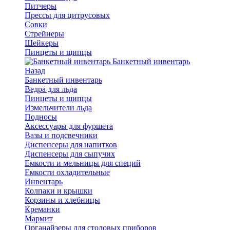
Питчеры
Прессы для цитрусовых
Совки
Стрейнеры
Шейкеры
Пинцеты и щипцы
Банкетный инвентарь
Назад
Банкетный инвентарь
Ведра для льда
Пинцеты и щипцы
Измельчители льда
Подносы
Аксессуары для фуршета
Вазы и подсвечники
Диспенсеры для напитков
Диспенсеры для сыпучих
Емкости и мельницы для специй
Емкости охладительные
Инвентарь
Колпаки и крышки
Корзины и хлебницы
Креманки
Мармит
Органайзеры для столовых приборов