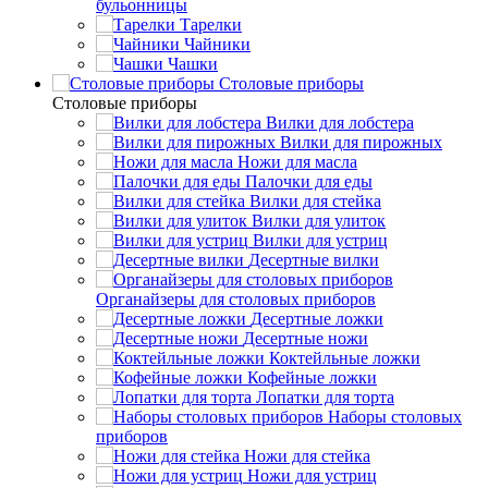
бульонницы
Тарелки
Чайники
Чашки
Cтоловые приборы
Cтоловые приборы
Вилки для лобстера
Вилки для пирожных
Ножи для масла
Палочки для еды
Вилки для стейка
Вилки для улиток
Вилки для устриц
Десертные вилки
Органайзеры для столовых приборов
Десертные ложки
Десертные ножи
Коктейльные ложки
Кофейные ложки
Лопатки для торта
Наборы столовых
приборов
Ножи для стейка
Ножи для устриц