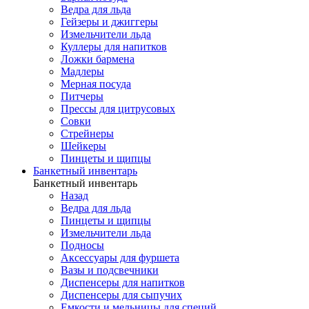
Ведра для льда
Гейзеры и джиггеры
Измельчители льда
Куллеры для напитков
Ложки бармена
Мадлеры
Мерная посуда
Питчеры
Прессы для цитрусовых
Совки
Стрейнеры
Шейкеры
Пинцеты и щипцы
Банкетный инвентарь
Банкетный инвентарь
Назад
Ведра для льда
Пинцеты и щипцы
Измельчители льда
Подносы
Аксессуары для фуршета
Вазы и подсвечники
Диспенсеры для напитков
Диспенсеры для сыпучих
Емкости и мельницы для специй