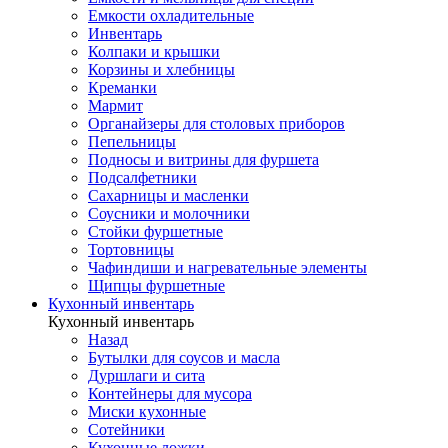
Емкости охладительные
Инвентарь
Колпаки и крышки
Корзины и хлебницы
Креманки
Мармит
Органайзеры для столовых приборов
Пепельницы
Подносы и витрины для фуршета
Подсалфетники
Сахарницы и масленки
Соусники и молочники
Стойки фуршетные
Тортовницы
Чафиндиши и нагревательные элементы
Щипцы фуршетные
Кухонный инвентарь
Кухонный инвентарь
Назад
Бутылки для соусов и масла
Дуршлаги и сита
Контейнеры для мусора
Миски кухонные
Сотейники
Кухонные ложки