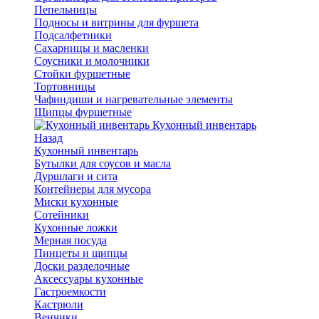
Пепельницы
Подносы и витрины для фуршета
Подсалфетники
Сахарницы и масленки
Соусники и молочники
Стойки фуршетные
Тортовницы
Чафиндиши и нагревательные элементы
Щипцы фуршетные
Кухонный инвентарь
Назад
Кухонный инвентарь
Бутылки для соусов и масла
Дуршлаги и сита
Контейнеры для мусора
Миски кухонные
Сотейники
Кухонные ложки
Мерная посуда
Пинцеты и щипцы
Доски разделочные
Аксессуары кухонные
Гастроемкости
Кастрюли
Венчики