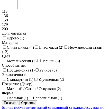
115
136
158
179
200
Доп. материал
Дерево (
1
)
Материал
Сплав цинка (
4
)
Пластмасса (
2
)
Нержавеющая сталь
(
12
)
Цвет
Металический (
2
)
Черный (
3
)
Способ мытья
Посудомойка (
1
)
Ручное (
3
)
Экологичность
Стандартная (
1
)
Улучшенная (
2
)
Покрытие (Декор)
Матовый / Сатин / Стоунвош (
2
)
Форма
Овальная (
1
)
Неправильная (
1
)
барная посуда киев
мерный стеклянный стакан
аксессуары для