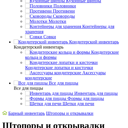
Кухонные щипцы
Половники
Противени
Сковороды
Молотки
Контейнеры для
хранения
Совки
Кондитерский инвентарь
Кондитерский инвентарь
Кондитерские
кольца и формы
Кондитерские лопатки и кисточки
Аксессуары
кондитерские
Все для пиццы
Все для пиццы
Инвентарь для пиццы
Формы для пиццы
Щетки для печи
Барный инвентарь
Штопоры и открывалки
Штопоры и открывалки