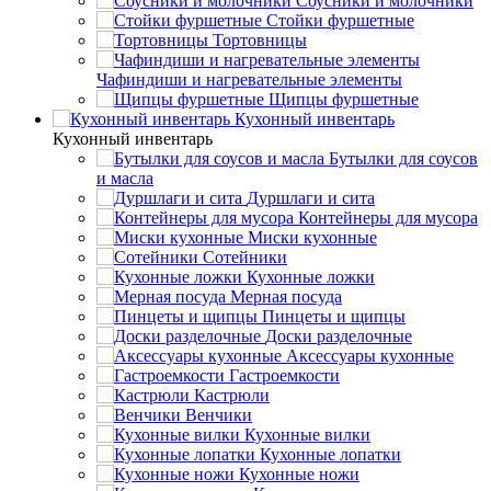
Соусники и молочники
Стойки фуршетные
Тортовницы
Чафиндиши и нагревательные элементы
Щипцы фуршетные
Кухонный инвентарь
Кухонный инвентарь
Бутылки для соусов
и масла
Дуршлаги и сита
Контейнеры для мусора
Миски кухонные
Сотейники
Кухонные ложки
Мерная посуда
Пинцеты и щипцы
Доски разделочные
Аксессуары кухонные
Гастроемкости
Кастрюли
Венчики
Кухонные вилки
Кухонные лопатки
Кухонные ножи