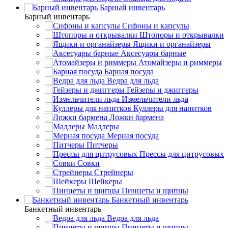
Барный инвентарь
Барный инвентарь
Сифоны и капсулы
Штопоры и открывалки
Ящики и органайзеры
Аксесуары барные
Атомайзеры и риммеры
Барная посуда
Ведра для льда
Гейзеры и джиггеры
Измельчители льда
Куллеры для напитков
Ложки бармена
Мадлеры
Мерная посуда
Питчеры
Прессы для цитрусовых
Совки
Стрейнеры
Шейкеры
Пинцеты и щипцы
Банкетный инвентарь
Банкетный инвентарь
Ведра для льда
Пинцеты и щипцы