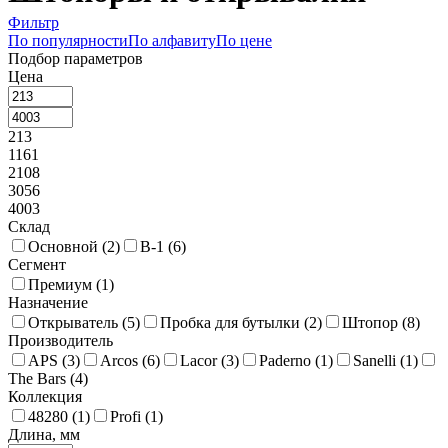
Фильтр
По популярности
По алфавиту
По цене
Подбор параметров
Цена
213
1161
2108
3056
4003
Склад
Основной (
2
)
В-1 (
6
)
Сегмент
Премиум (
1
)
Назначение
Открыватель (
5
)
Пробка для бутылки (
2
)
Штопор (
8
)
Производитель
APS (
3
)
Arcos (
6
)
Lacor (
3
)
Paderno (
1
)
Sanelli (
1
)
The Bars (
4
)
Коллекция
48280 (
1
)
Profi (
1
)
Длина, мм