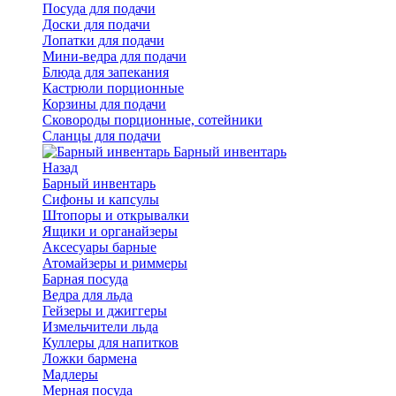
Посуда для подачи
Доски для подачи
Лопатки для подачи
Мини-ведра для подачи
Блюда для запекания
Кастрюли порционные
Корзины для подачи
Сковороды порционные, сотейники
Сланцы для подачи
Барный инвентарь
Назад
Барный инвентарь
Сифоны и капсулы
Штопоры и открывалки
Ящики и органайзеры
Аксесуары барные
Атомайзеры и риммеры
Барная посуда
Ведра для льда
Гейзеры и джиггеры
Измельчители льда
Куллеры для напитков
Ложки бармена
Мадлеры
Мерная посуда