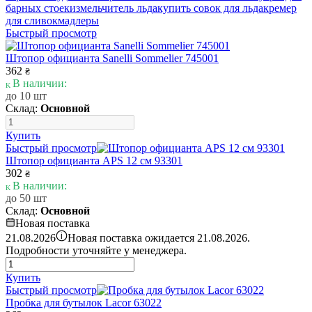
барных стоек
измельчитель льда
купить совок для льда
кремер
для сливок
мадлеры
Быстрый просмотр
Штопор официанта Sanelli Sommelier 745001
362
₴
В наличии:
до 10 шт
Склад:
Основной
Купить
Быстрый просмотр
Штопор официанта APS 12 см 93301
302
₴
В наличии:
до 50 шт
Склад:
Основной
Новая поставка
i
21.08.2026
Новая поставка ожидается 21.08.2026.
Подробности уточняйте у менеджера.
Купить
Быстрый просмотр
Пробка для бутылок Lacor 63022