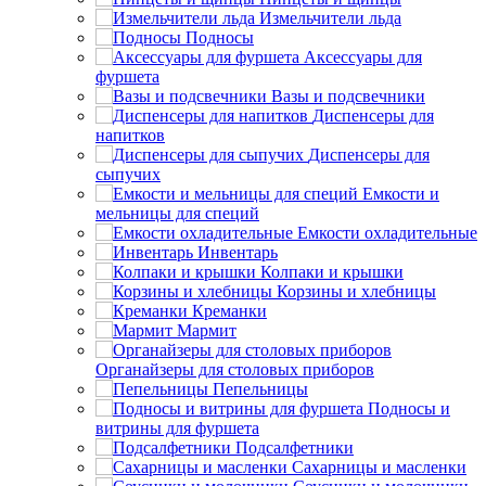
Измельчители льда
Подносы
Аксессуары для
фуршета
Вазы и подсвечники
Диспенсеры для
напитков
Диспенсеры для
сыпучих
Емкости и
мельницы для специй
Емкости охладительные
Инвентарь
Колпаки и крышки
Корзины и хлебницы
Креманки
Мармит
Органайзеры для столовых приборов
Пепельницы
Подносы и
витрины для фуршета
Подсалфетники
Сахарницы и масленки