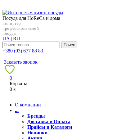
Посуда для HoReCa и дома
импортер
профессиональной
посуды
UA
|
RU
Поиск
+38‎0 (93) 677 88 83
Заказать звонок
0
Корзина
0
₴
О компании
...
Бренды
Доставка и Оплата
Прайсы и Каталоги
Новинки
Акции