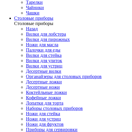
Тарелки
Чайники
Чашки
Cтоловые приборы
Cтоловые приборы
Назад
Вилки для лобстера
Вилки для пирожных
Ножи для масла
Палочки для еды
Вилки для стейка
Вилки для улиток
Вилки для устриц
Десертные вилки
Органайзеры для столовых приборов
Десертные ложки
Десертные ножи
Коктейльные ложки
Кофейные ложки
Лопатки для торта
Наборы столовых приборов
Ножи для стейка
Ножи для устриц
Ножи для фруктов
Приборы для сервировки