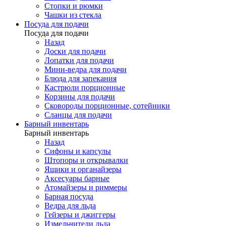
Стопки и рюмки
Чашки из стекла
Посуда для подачи
Посуда для подачи
Назад
Доски для подачи
Лопатки для подачи
Мини-ведра для подачи
Блюда для запекания
Кастрюли порционные
Корзины для подачи
Сковороды порционные, сотейники
Сланцы для подачи
Барный инвентарь
Барный инвентарь
Назад
Сифоны и капсулы
Штопоры и открывалки
Ящики и органайзеры
Аксесуары барные
Атомайзеры и риммеры
Барная посуда
Ведра для льда
Гейзеры и джиггеры
Измельчители льда