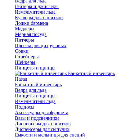
Ведра для льда
Гейзеры и джиггеры
Измельчители льда
Куллеры для напитков
Ложки бармена
Мадлеры
Мерная посуда
Питчеры
Прессы для цитрусовых
Совки
Стрейнеры
Шейкеры
Пинцеты и щипцы
Банкетный инвентарь
Назад
Банкетный инвентарь
Ведра для льда
Пинцеты и щипцы
Измельчители льда
Подносы
Аксессуары для фуршета
Вазы и подсвечники
Диспенсеры для напитков
Диспенсеры для сыпучих
Емкости и мельницы для специй