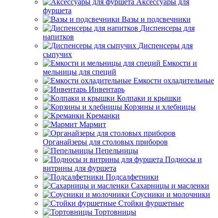
Аксессуары для
фуршета
Вазы и подсвечники
Диспенсеры для
напитков
Диспенсеры для
сыпучих
Емкости и
мельницы для специй
Емкости охладительные
Инвентарь
Колпаки и крышки
Корзины и хлебницы
Креманки
Мармит
Органайзеры для столовых приборов
Пепельницы
Подносы и
витрины для фуршета
Подсалфетники
Сахарницы и масленки
Соусники и молочники
Стойки фуршетные
Тортовницы