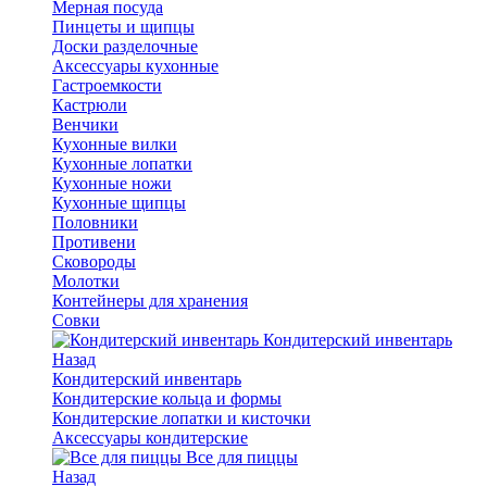
Мерная посуда
Пинцеты и щипцы
Доски разделочные
Аксессуары кухонные
Гастроемкости
Кастрюли
Венчики
Кухонные вилки
Кухонные лопатки
Кухонные ножи
Кухонные щипцы
Половники
Противени
Сковороды
Молотки
Контейнеры для хранения
Совки
Кондитерский инвентарь
Назад
Кондитерский инвентарь
Кондитерские кольца и формы
Кондитерские лопатки и кисточки
Аксессуары кондитерские
Все для пиццы
Назад