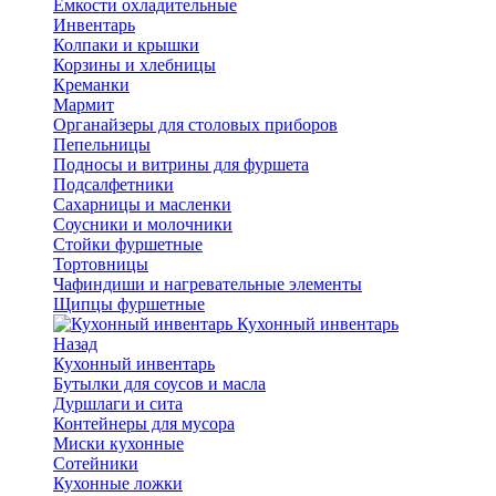
Емкости охладительные
Инвентарь
Колпаки и крышки
Корзины и хлебницы
Креманки
Мармит
Органайзеры для столовых приборов
Пепельницы
Подносы и витрины для фуршета
Подсалфетники
Сахарницы и масленки
Соусники и молочники
Стойки фуршетные
Тортовницы
Чафиндиши и нагревательные элементы
Щипцы фуршетные
Кухонный инвентарь
Назад
Кухонный инвентарь
Бутылки для соусов и масла
Дуршлаги и сита
Контейнеры для мусора
Миски кухонные
Сотейники
Кухонные ложки