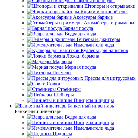
Сифоны и капсулы
Штопоры и открывалки
Ящики и органайзеры
Аксесуары барные
Атомайзеры и риммеры
Барная посуда
Ведра для льда
Гейзеры и джиггеры
Измельчители льда
Куллеры для напитков
Ложки бармена
Мадлеры
Мерная посуда
Питчеры
Прессы для цитрусовых
Совки
Стрейнеры
Шейкеры
Пинцеты и щипцы
Банкетный инвентарь
Банкетный инвентарь
Ведра для льда
Пинцеты и щипцы
Измельчители льда
Подносы