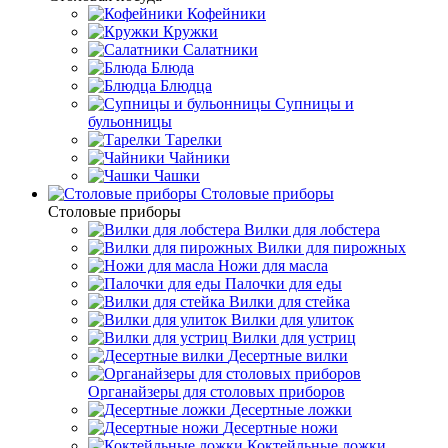
Кофейники
Кружки
Салатники
Блюда
Блюдца
Супницы и
бульонницы
Тарелки
Чайники
Чашки
Cтоловые приборы
Cтоловые приборы
Вилки для лобстера
Вилки для пирожных
Ножи для масла
Палочки для еды
Вилки для стейка
Вилки для улиток
Вилки для устриц
Десертные вилки
Органайзеры для столовых приборов
Десертные ложки
Десертные ножи
Коктейльные ложки