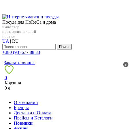
Посуда для HoReCa и дома
импортер
профессиональной
посуды
UA
|
RU
Поиск
+38‎0 (93) 677 88 83
Заказать звонок
0
0
Корзина
0
₴
О компании
Бренды
Доставка и Оплата
Прайсы и Каталоги
Новинки
Акции