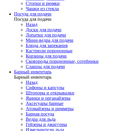
Стопки и рюмки
Чашки из стекла
Посуда для подачи
Посуда для подачи
Назад
Доски для подачи
Лопатки для подачи
Мини-ведра для подачи
Блюда для запекания
Кастрюли порционные
Корзины для подачи
Сковороды порционные, сотейники
Сланцы для подачи
Барный инвентарь
Барный инвентарь
Назад
Сифоны и капсулы
Штопоры и открывалки
Ящики и органайзеры
Аксесуары барные
Атомайзеры и риммеры
Барная посуда
Ведра для льда
Гейзеры и джиггеры
Измельчители льда