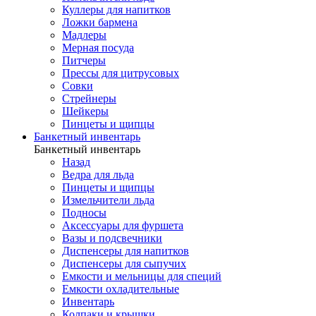
Куллеры для напитков
Ложки бармена
Мадлеры
Мерная посуда
Питчеры
Прессы для цитрусовых
Совки
Стрейнеры
Шейкеры
Пинцеты и щипцы
Банкетный инвентарь
Банкетный инвентарь
Назад
Ведра для льда
Пинцеты и щипцы
Измельчители льда
Подносы
Аксессуары для фуршета
Вазы и подсвечники
Диспенсеры для напитков
Диспенсеры для сыпучих
Емкости и мельницы для специй
Емкости охладительные
Инвентарь
Колпаки и крышки