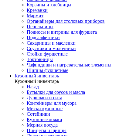
Корзины и хлебницы
Креманки
Мармит
Органайзеры для столовых приборов
Пепельницы
Подносы и витрины для фуршета
Подсалфетники
Сахарницы и масленки
Соусники и молочники
Стойки фуршетные
Тортовницы
Чафиндиши и нагревательные элементы
Щипцы фуршетные
Кухонный инвентарь
Кухонный инвентарь
Назад
Бутылки для соусов и масла
Дуршлаги и сита
Контейнеры для мусора
Миски кухонные
Сотейники
Кухонные ложки
Мерная посуда
Пинцеты и щипцы
Доски разделочные