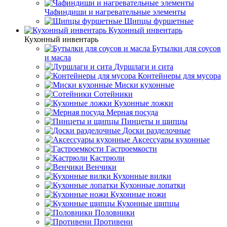
Чафиндиши и нагревательные элементы
Щипцы фуршетные
Кухонный инвентарь
Кухонный инвентарь
Бутылки для соусов
и масла
Дуршлаги и сита
Контейнеры для мусора
Миски кухонные
Сотейники
Кухонные ложки
Мерная посуда
Пинцеты и щипцы
Доски разделочные
Аксессуары кухонные
Гастроемкости
Кастрюли
Венчики
Кухонные вилки
Кухонные лопатки
Кухонные ножи
Кухонные щипцы
Половники
Противени