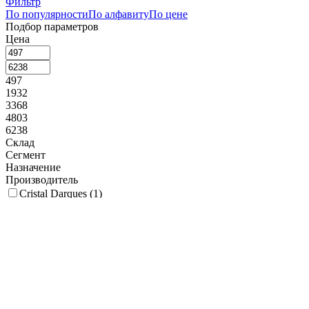
Фильтр
По популярности
По алфавиту
По цене
Подбор параметров
Цена
497
1932
3368
4803
6238
Склад
Сегмент
Назначение
Производитель
Cristal Darques (
1
)
Коллекция
Longchamp (
1
)
Рельеф
Да (
1
)
Наличие крышки
Объем, мл