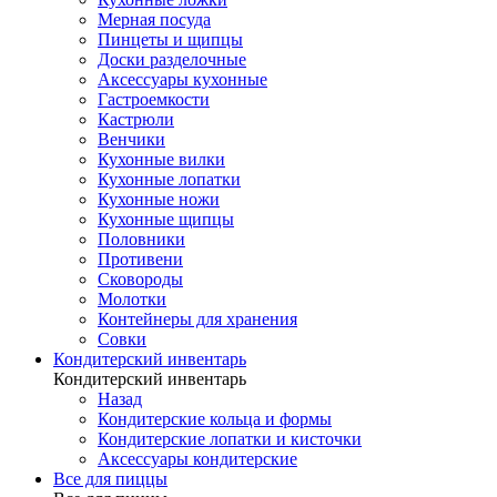
Мерная посуда
Пинцеты и щипцы
Доски разделочные
Аксессуары кухонные
Гастроемкости
Кастрюли
Венчики
Кухонные вилки
Кухонные лопатки
Кухонные ножи
Кухонные щипцы
Половники
Противени
Сковороды
Молотки
Контейнеры для хранения
Совки
Кондитерский инвентарь
Кондитерский инвентарь
Назад
Кондитерские кольца и формы
Кондитерские лопатки и кисточки
Аксессуары кондитерские
Все для пиццы