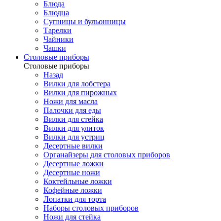
Блюда
Блюдца
Супницы и бульонницы
Тарелки
Чайники
Чашки
Cтоловые приборы
Cтоловые приборы
Назад
Вилки для лобстера
Вилки для пирожных
Ножи для масла
Палочки для еды
Вилки для стейка
Вилки для улиток
Вилки для устриц
Десертные вилки
Органайзеры для столовых приборов
Десертные ложки
Десертные ножи
Коктейльные ложки
Кофейные ложки
Лопатки для торта
Наборы столовых приборов
Ножи для стейка