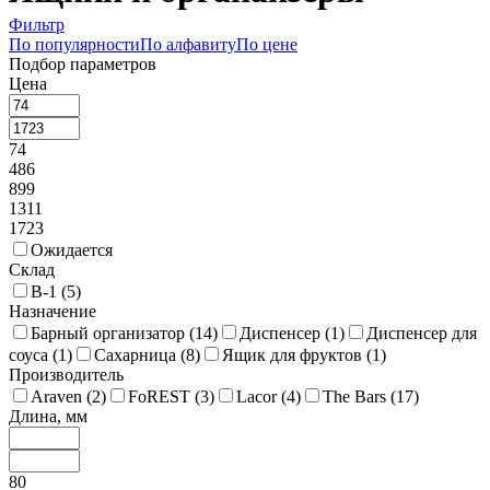
Фильтр
По популярности
По алфавиту
По цене
Подбор параметров
Цена
74
486
899
1311
1723
Ожидается
Склад
В-1 (
5
)
Назначение
Барный организатор (
14
)
Диспенсер (
1
)
Диспенсер для
соуса (
1
)
Сахарница (
8
)
Ящик для фруктов (
1
)
Производитель
Araven (
2
)
FoREST (
3
)
Lacor (
4
)
The Bars (
17
)
Длина, мм
80