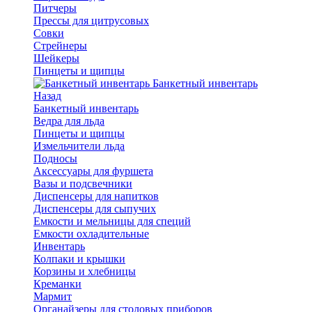
Питчеры
Прессы для цитрусовых
Совки
Стрейнеры
Шейкеры
Пинцеты и щипцы
Банкетный инвентарь
Назад
Банкетный инвентарь
Ведра для льда
Пинцеты и щипцы
Измельчители льда
Подносы
Аксессуары для фуршета
Вазы и подсвечники
Диспенсеры для напитков
Диспенсеры для сыпучих
Емкости и мельницы для специй
Емкости охладительные
Инвентарь
Колпаки и крышки
Корзины и хлебницы
Креманки
Мармит
Органайзеры для столовых приборов