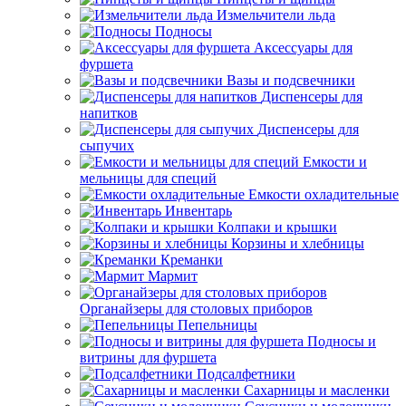
Измельчители льда
Подносы
Аксессуары для
фуршета
Вазы и подсвечники
Диспенсеры для
напитков
Диспенсеры для
сыпучих
Емкости и
мельницы для специй
Емкости охладительные
Инвентарь
Колпаки и крышки
Корзины и хлебницы
Креманки
Мармит
Органайзеры для столовых приборов
Пепельницы
Подносы и
витрины для фуршета
Подсалфетники
Сахарницы и масленки