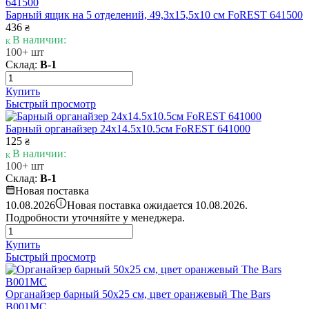
Барный ящик на 5 отделений, 49,3х15,5х10 см FoREST 641500
436
₴
В наличии:
100+ шт
Склад:
В-1
Купить
Быстрый просмотр
Барный органайзер 24х14.5х10.5см FoREST 641000
125
₴
В наличии:
100+ шт
Склад:
В-1
Новая поставка
i
10.08.2026
Новая поставка ожидается 10.08.2026.
Подробности уточняйте у менеджера.
Купить
Быстрый просмотр
Органайзер барный 50x25 см, цвет оранжевый The Bars
B001MC