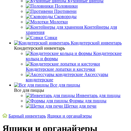
Кухонные щипцы
Половники
Противени
Сковороды
Молотки
Контейнеры для
хранения
Совки
Кондитерский инвентарь
Кондитерский инвентарь
Кондитерские
кольца и формы
Кондитерские лопатки и кисточки
Аксессуары
кондитерские
Все для пиццы
Все для пиццы
Инвентарь для пиццы
Формы для пиццы
Щетки для печи
Барный инвентарь
Ящики и органайзеры
Ящики и органайзеры