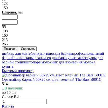
123
150
Ширина, мм
55
108
160
213
265
шейкер для коктейля купить
посуда барная
профессиональный
барный инвентарь
органайзер для бара
купить аксессуары для
барной стойки
штопоры
молочник для взбивания молока
купить
Быстрый просмотр
Органайзер барный 50x25 см, цвет зеленый The Bars B001G
514
₴
В наличии:
до 10 шт
Склад:
В-1
Купить