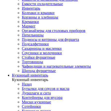
Емкости охладительные
Инвентарь
Колпаки и крышки
Корзины и хлебницы
Креманки
Мармит
Органайзеры для столовых приборов
Пепельницы
Подносы и витрины для фуршета
Подсалфетники
Сахарницы и масленки
Соусники и молочники
Стойки фуршетные
Тортовницы
Чафиндиши и нагревательные элементы
Щипцы фуршетные
Кухонный инвентарь
Кухонный инвентарь
Назад
Бутылки для соусов и масла
Дуршлаги и сита
Контейнеры для мусора
Миски кухонные
Сотейники
Кухонные ложки