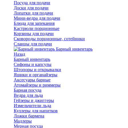
Посуда для подачи
Доски для подачи
Лопатки для подачи
Мини-ведра для подачи
Блюда для запекания
Кастрюли порционные
Корзины для подачи
Сковороды порционные, сотейники
Сланцы для подачи
Барный инвентарь
Назад
Барный инвентарь
Сифоны и капсулы
Штопоры и открывалки
Ящики и органайзеры
Аксесуары барные
Атомайзеры и риммеры
Барная посуда
Ведра для льда
Гейзеры и джиггеры
Измельчители льда
Куллеры для напитков
Ложки бармена
Мадлеры
Мерная посуда