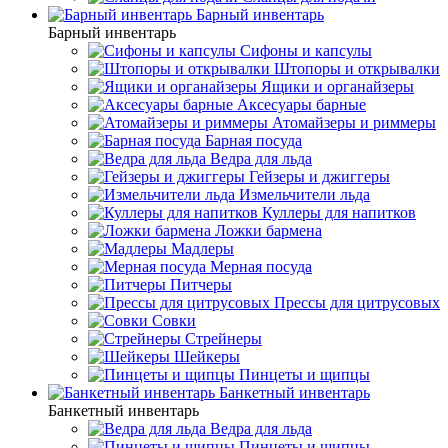
Барный инвентарь
Барный инвентарь
Сифоны и капсулы
Штопоры и открывалки
Ящики и органайзеры
Аксесуары барные
Атомайзеры и риммеры
Барная посуда
Ведра для льда
Гейзеры и джиггеры
Измельчители льда
Куллеры для напитков
Ложки бармена
Мадлеры
Мерная посуда
Питчеры
Прессы для цитрусовых
Совки
Стрейнеры
Шейкеры
Пинцеты и щипцы
Банкетный инвентарь
Банкетный инвентарь
Ведра для льда
Пинцеты и щипцы