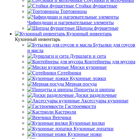
Соусники и молочники
Стойки фуршетные
Тортовницы
Чафиндиши и нагревательные элементы
Щипцы фуршетные
Кухонный инвентарь
Кухонный инвентарь
Бутылки для соусов
и масла
Дуршлаги и сита
Контейнеры для мусора
Миски кухонные
Сотейники
Кухонные ложки
Мерная посуда
Пинцеты и щипцы
Доски разделочные
Аксессуары кухонные
Гастроемкости
Кастрюли
Венчики
Кухонные вилки
Кухонные лопатки
Кухонные ножи