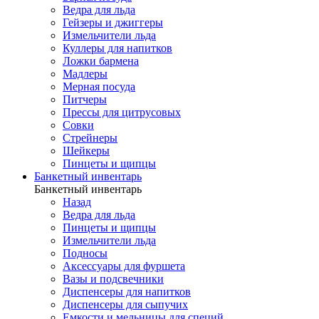
Ведра для льда
Гейзеры и джиггеры
Измельчители льда
Куллеры для напитков
Ложки бармена
Мадлеры
Мерная посуда
Питчеры
Прессы для цитрусовых
Совки
Стрейнеры
Шейкеры
Пинцеты и щипцы
Банкетный инвентарь
Банкетный инвентарь
Назад
Ведра для льда
Пинцеты и щипцы
Измельчители льда
Подносы
Аксессуары для фуршета
Вазы и подсвечники
Диспенсеры для напитков
Диспенсеры для сыпучих
Емкости и мельницы для специй