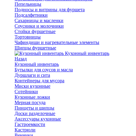
Пепельницы
Подносы и витрины для фуршета
Подсалфетники
Сахарницы и масленки
Соусники и молочники
Стойки фуршетные
Тортовницы
Чафиндиши и нагревательные элементы
Щипцы фуршетные
Кухонный инвентарь
Назад
Кухонный инвентарь
Бутылки для соусов и масла
Дуршлаги и сита
Контейнеры для мусора
Миски кухонные
Сотейники
Кухонные ложки
Мерная посуда
Пинцеты и щипцы
Доски разделочные
Аксессуары кухонные
Гастроемкости
Кастрюли
Венчики