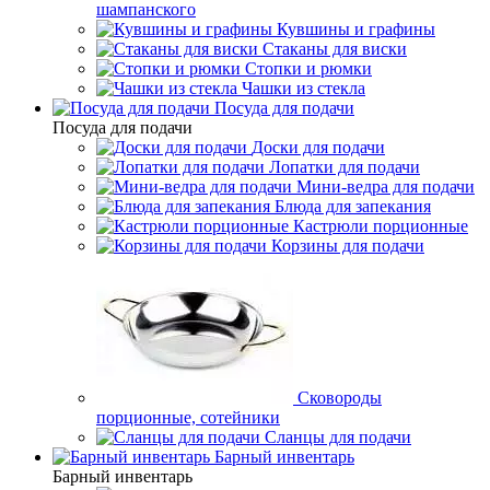
шампанского
Кувшины и графины
Стаканы для виски
Стопки и рюмки
Чашки из стекла
Посуда для подачи
Посуда для подачи
Доски для подачи
Лопатки для подачи
Мини-ведра для подачи
Блюда для запекания
Кастрюли порционные
Корзины для подачи
Сковороды
порционные, сотейники
Сланцы для подачи
Барный инвентарь
Барный инвентарь