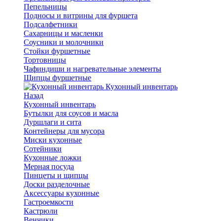
Пепельницы
Подносы и витрины для фуршета
Подсалфетники
Сахарницы и масленки
Соусники и молочники
Стойки фуршетные
Тортовницы
Чафиндиши и нагревательные элементы
Щипцы фуршетные
Кухонный инвентарь
Назад
Кухонный инвентарь
Бутылки для соусов и масла
Дуршлаги и сита
Контейнеры для мусора
Миски кухонные
Сотейники
Кухонные ложки
Мерная посуда
Пинцеты и щипцы
Доски разделочные
Аксессуары кухонные
Гастроемкости
Кастрюли
Венчики