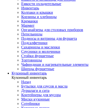
Емкости охладительные
Инвентарь
Колпаки и крышки
Корзины и хлебницы
Креманки
Мармит
Органайзеры для столовых приборов
Пепельницы
Подносы и витрины для фуршета
Подсалфетники
Сахарницы и масленки
Соусники и молочники
Стойки фуршетные
Тортовницы
Чафиндиши и нагревательные элементы
Щипцы фуршетные
Кухонный инвентарь
Кухонный инвентарь
Назад
Бутылки для соусов и масла
Дуршлаги и сита
Контейнеры для мусора
Миски кухонные
Сотейники
Кухонные ложки