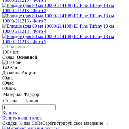
В наличии:
100+ шт
Склад:
Основной
142
/шт
₴
До конца Акции:
00
дн.
00
час.
00
мин.
Материал
Фарфор
Страна
Турция
Купить
Купить в один клик
Скидки % для HoReCa
регистрируй своё заведение →