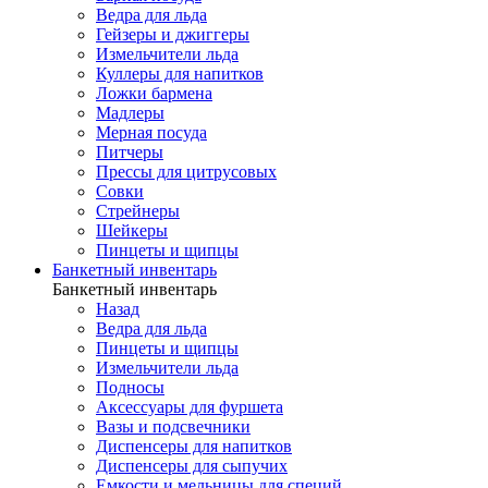
Ведра для льда
Гейзеры и джиггеры
Измельчители льда
Куллеры для напитков
Ложки бармена
Мадлеры
Мерная посуда
Питчеры
Прессы для цитрусовых
Совки
Стрейнеры
Шейкеры
Пинцеты и щипцы
Банкетный инвентарь
Банкетный инвентарь
Назад
Ведра для льда
Пинцеты и щипцы
Измельчители льда
Подносы
Аксессуары для фуршета
Вазы и подсвечники
Диспенсеры для напитков
Диспенсеры для сыпучих
Емкости и мельницы для специй