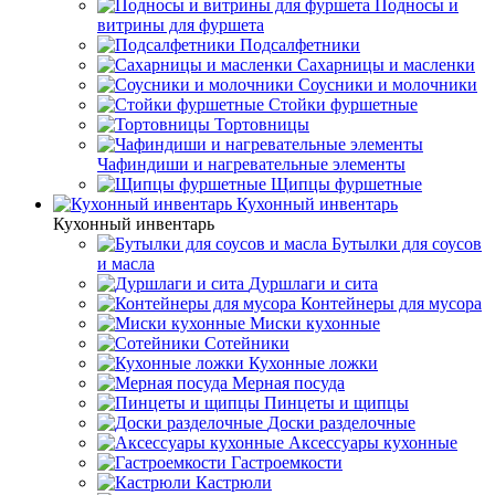
Подносы и
витрины для фуршета
Подсалфетники
Сахарницы и масленки
Соусники и молочники
Стойки фуршетные
Тортовницы
Чафиндиши и нагревательные элементы
Щипцы фуршетные
Кухонный инвентарь
Кухонный инвентарь
Бутылки для соусов
и масла
Дуршлаги и сита
Контейнеры для мусора
Миски кухонные
Сотейники
Кухонные ложки
Мерная посуда
Пинцеты и щипцы
Доски разделочные
Аксессуары кухонные
Гастроемкости
Кастрюли