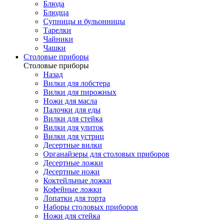
Блюда
Блюдца
Супницы и бульонницы
Тарелки
Чайники
Чашки
Cтоловые приборы
Cтоловые приборы
Назад
Вилки для лобстера
Вилки для пирожных
Ножи для масла
Палочки для еды
Вилки для стейка
Вилки для улиток
Вилки для устриц
Десертные вилки
Органайзеры для столовых приборов
Десертные ложки
Десертные ножи
Коктейльные ложки
Кофейные ложки
Лопатки для торта
Наборы столовых приборов
Ножи для стейка