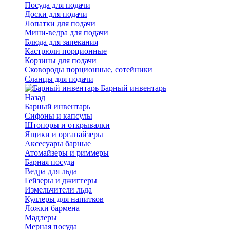
Посуда для подачи
Доски для подачи
Лопатки для подачи
Мини-ведра для подачи
Блюда для запекания
Кастрюли порционные
Корзины для подачи
Сковороды порционные, сотейники
Сланцы для подачи
Барный инвентарь
Назад
Барный инвентарь
Сифоны и капсулы
Штопоры и открывалки
Ящики и органайзеры
Аксесуары барные
Атомайзеры и риммеры
Барная посуда
Ведра для льда
Гейзеры и джиггеры
Измельчители льда
Куллеры для напитков
Ложки бармена
Мадлеры
Мерная посуда