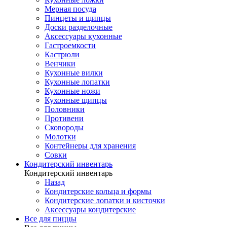
Мерная посуда
Пинцеты и щипцы
Доски разделочные
Аксессуары кухонные
Гастроемкости
Кастрюли
Венчики
Кухонные вилки
Кухонные лопатки
Кухонные ножи
Кухонные щипцы
Половники
Противени
Сковороды
Молотки
Контейнеры для хранения
Совки
Кондитерский инвентарь
Кондитерский инвентарь
Назад
Кондитерские кольца и формы
Кондитерские лопатки и кисточки
Аксессуары кондитерские
Все для пиццы