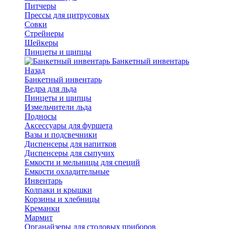
Питчеры
Прессы для цитрусовых
Совки
Стрейнеры
Шейкеры
Пинцеты и щипцы
Банкетный инвентарь
Назад
Банкетный инвентарь
Ведра для льда
Пинцеты и щипцы
Измельчители льда
Подносы
Аксессуары для фуршета
Вазы и подсвечники
Диспенсеры для напитков
Диспенсеры для сыпучих
Емкости и мельницы для специй
Емкости охладительные
Инвентарь
Колпаки и крышки
Корзины и хлебницы
Креманки
Мармит
Органайзеры для столовых приборов