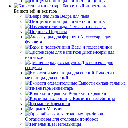
Пинцеты и щипцы
Банкетный инвентарь
Банкетный инвентарь
Ведра для льда
Пинцеты и щипцы
Измельчители льда
Подносы
Аксессуары для
фуршета
Вазы и подсвечники
Диспенсеры для
напитков
Диспенсеры для
сыпучих
Емкости и
мельницы для специй
Емкости охладительные
Инвентарь
Колпаки и крышки
Корзины и хлебницы
Креманки
Мармит
Органайзеры для столовых приборов
Пепельницы