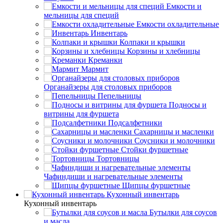
Емкости и
мельницы для специй
Емкости охладительные
Инвентарь
Колпаки и крышки
Корзины и хлебницы
Креманки
Мармит
Органайзеры для столовых приборов
Пепельницы
Подносы и
витрины для фуршета
Подсалфетники
Сахарницы и масленки
Соусники и молочники
Стойки фуршетные
Тортовницы
Чафиндиши и нагревательные элементы
Щипцы фуршетные
Кухонный инвентарь
Кухонный инвентарь
Бутылки для соусов
и масла