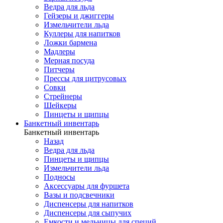
Ведра для льда
Гейзеры и джиггеры
Измельчители льда
Куллеры для напитков
Ложки бармена
Мадлеры
Мерная посуда
Питчеры
Прессы для цитрусовых
Совки
Стрейнеры
Шейкеры
Пинцеты и щипцы
Банкетный инвентарь
Банкетный инвентарь
Назад
Ведра для льда
Пинцеты и щипцы
Измельчители льда
Подносы
Аксессуары для фуршета
Вазы и подсвечники
Диспенсеры для напитков
Диспенсеры для сыпучих
Емкости и мельницы для специй