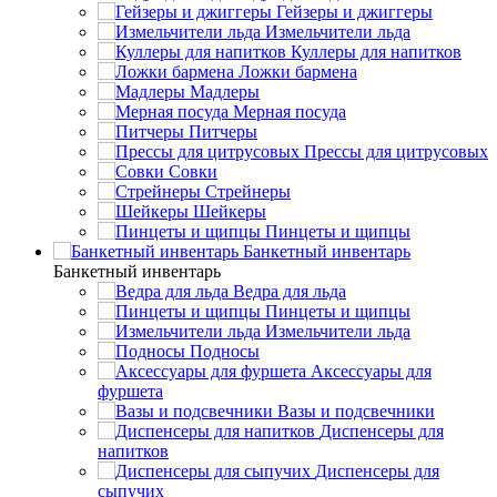
Гейзеры и джиггеры
Измельчители льда
Куллеры для напитков
Ложки бармена
Мадлеры
Мерная посуда
Питчеры
Прессы для цитрусовых
Совки
Стрейнеры
Шейкеры
Пинцеты и щипцы
Банкетный инвентарь
Банкетный инвентарь
Ведра для льда
Пинцеты и щипцы
Измельчители льда
Подносы
Аксессуары для
фуршета
Вазы и подсвечники
Диспенсеры для
напитков
Диспенсеры для
сыпучих