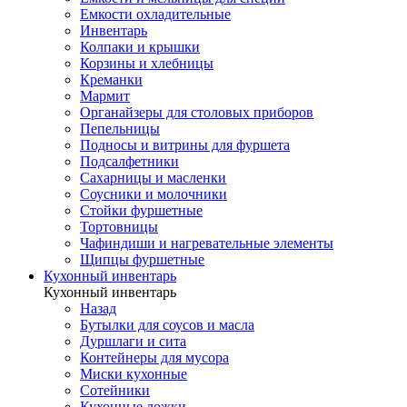
Емкости охладительные
Инвентарь
Колпаки и крышки
Корзины и хлебницы
Креманки
Мармит
Органайзеры для столовых приборов
Пепельницы
Подносы и витрины для фуршета
Подсалфетники
Сахарницы и масленки
Соусники и молочники
Стойки фуршетные
Тортовницы
Чафиндиши и нагревательные элементы
Щипцы фуршетные
Кухонный инвентарь
Кухонный инвентарь
Назад
Бутылки для соусов и масла
Дуршлаги и сита
Контейнеры для мусора
Миски кухонные
Сотейники
Кухонные ложки