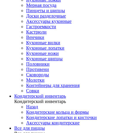
Мерная посуда
Пинцеты и щипцы
Доски разделочные
Аксессуары кухонные
Гастроемкости
Кастрюли
Венчики
Кухонные вилки
Кухонные лопатки
Кухонные ножи
Кухонные щипцы
Половники
Противени
Сковороды
Молотки
Контейнеры для хранения
Совки
Кондитерский инвентарь
Кондитерский инвентарь
Назад
Кондитерские кольца и формы
Кондитерские лопатки и кисточки
Аксессуары кондитерские
Все для пиццы