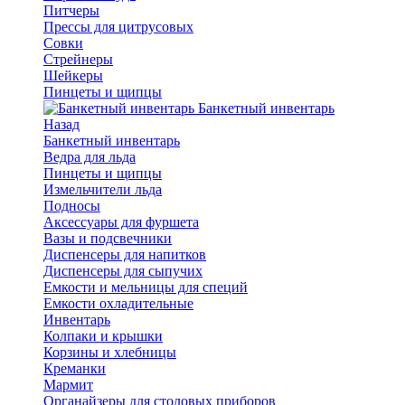
Питчеры
Прессы для цитрусовых
Совки
Стрейнеры
Шейкеры
Пинцеты и щипцы
Банкетный инвентарь
Назад
Банкетный инвентарь
Ведра для льда
Пинцеты и щипцы
Измельчители льда
Подносы
Аксессуары для фуршета
Вазы и подсвечники
Диспенсеры для напитков
Диспенсеры для сыпучих
Емкости и мельницы для специй
Емкости охладительные
Инвентарь
Колпаки и крышки
Корзины и хлебницы
Креманки
Мармит
Органайзеры для столовых приборов