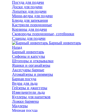
Посуда для подачи
Доски для подачи
Лопатки для подачи
Мини-ведра для подачи
Блюда для запекания
Кастрюли порционные
Корзины для подачи
Сковороды порционные, сотейники
Сланцы для подачи
Барный инвентарь
Назад
Барный инвентарь
Сифоны и капсулы
Штопоры и открывалки
Ящики и органайзеры
Аксесуары барные
Атомайзеры и риммеры
Барная посуда
Ведра для льда
Гейзеры и джиггеры
Измельчители льда
Куллеры для напитков
Ложки бармена
Мадлеры
Мерная посуда