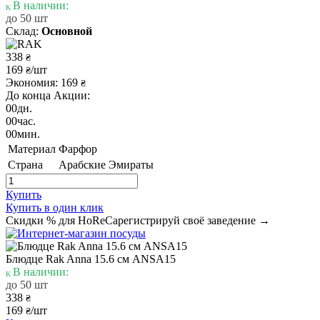
В наличии:
до 50 шт
Склад:
Основной
338
₴
169
/шт
₴
Экономия: 169
₴
До конца Акции:
00
дн.
00
час.
00
мин.
Материал
Фарфор
Страна
Арабские Эмираты
Купить
Купить в один клик
Скидки % для HoReCa
регистрируй своё заведение →
Блюдце Rak Anna 15.6 см ANSA15
В наличии:
до 50 шт
338
₴
169
/шт
₴