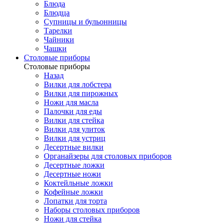
Блюда
Блюдца
Супницы и бульонницы
Тарелки
Чайники
Чашки
Cтоловые приборы
Cтоловые приборы
Назад
Вилки для лобстера
Вилки для пирожных
Ножи для масла
Палочки для еды
Вилки для стейка
Вилки для улиток
Вилки для устриц
Десертные вилки
Органайзеры для столовых приборов
Десертные ложки
Десертные ножи
Коктейльные ложки
Кофейные ложки
Лопатки для торта
Наборы столовых приборов
Ножи для стейка