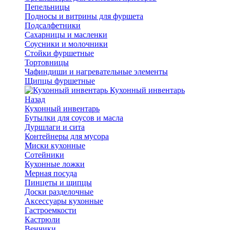
Пепельницы
Подносы и витрины для фуршета
Подсалфетники
Сахарницы и масленки
Соусники и молочники
Стойки фуршетные
Тортовницы
Чафиндиши и нагревательные элементы
Щипцы фуршетные
Кухонный инвентарь
Назад
Кухонный инвентарь
Бутылки для соусов и масла
Дуршлаги и сита
Контейнеры для мусора
Миски кухонные
Сотейники
Кухонные ложки
Мерная посуда
Пинцеты и щипцы
Доски разделочные
Аксессуары кухонные
Гастроемкости
Кастрюли
Венчики