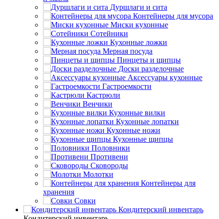
Дуршлаги и сита
Контейнеры для мусора
Миски кухонные
Сотейники
Кухонные ложки
Мерная посуда
Пинцеты и щипцы
Доски разделочные
Аксессуары кухонные
Гастроемкости
Кастрюли
Венчики
Кухонные вилки
Кухонные лопатки
Кухонные ножи
Кухонные щипцы
Половники
Противени
Сковороды
Молотки
Контейнеры для
хранения
Совки
Кондитерский инвентарь
Кондитерский инвентарь