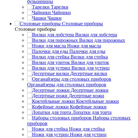
бульонницы
Тарелки
Чайники
Чашки
Cтоловые приборы
Cтоловые приборы
Вилки для лобстера
Вилки для пирожных
Ножи для масла
Палочки для еды
Вилки для стейка
Вилки для улиток
Вилки для устриц
Десертные вилки
Органайзеры для столовых приборов
Десертные ложки
Десертные ножи
Коктейльные ложки
Кофейные ложки
Лопатки для торта
Наборы столовых
приборов
Ножи для стейка
Ножи для устриц