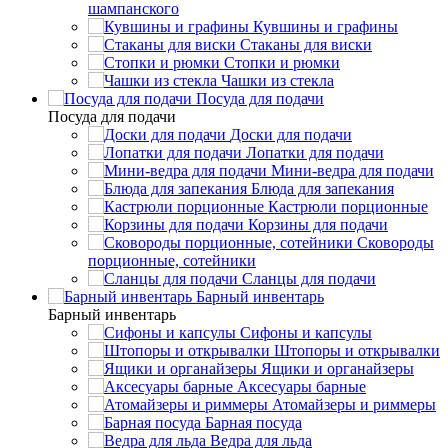
шампанского
Кувшины и графины
Стаканы для виски
Стопки и рюмки
Чашки из стекла
Посуда для подачи
Посуда для подачи
Доски для подачи
Лопатки для подачи
Мини-ведра для подачи
Блюда для запекания
Кастрюли порционные
Корзины для подачи
Сковороды
порционные, сотейники
Сланцы для подачи
Барный инвентарь
Барный инвентарь
Сифоны и капсулы
Штопоры и открывалки
Ящики и органайзеры
Аксесуары барные
Атомайзеры и риммеры
Барная посуда
Ведра для льда