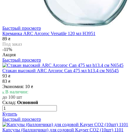
Быстрый просмотр
Креманка ARC Arcoroc Versatile 120 мл H3951
89
₴
Под заказ
-11%
Акция
Быстрый просмотр
Стакан высокий ARC Arcoroc Can 475 мл h13.4 см N6545
93
₴
83
₴
Экономия: 10
₴
В наличии:
до 100 шт
Склад:
Основной
Купить
Быстрый просмотр
Капсулы (баллончики) для содовой Kayser CO2 (10шт) 1101