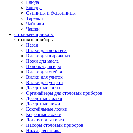
Блюда
Блюдца
Супницы и бульонницы
Тарелки
Чайники
Чашки
Cтоловые приборы
Cтоловые приборы
Назад
Вилки для лобстера
Вилки для пирожных
Ножи для масла
Палочки для еды
Вилки для стейка
Вилки для улиток
Вилки для устриц
Десертные вилки
Органайзеры для столовых приборов
Десертные ложки
Десертные ножи
Коктейльные ложки
Кофейные ложки
Лопатки для торта
Наборы столовых приборов
Ножи для стейка