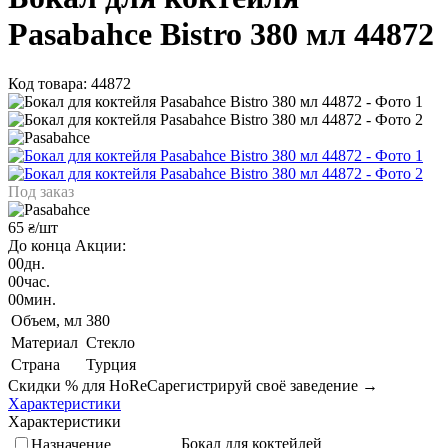
Pasabahce Bistro 380 мл 44872
Код товара: 44872
Под заказ
65
/шт
₴
До конца Акции:
00
дн.
00
час.
00
мин.
Объем, мл
380
Материал
Стекло
Страна
Турция
Скидки % для HoReCa
регистрируй своё заведение →
Характеристики
Характеристики
Бокал для коктейлей
Назначение