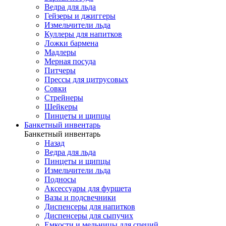
Ведра для льда
Гейзеры и джиггеры
Измельчители льда
Куллеры для напитков
Ложки бармена
Мадлеры
Мерная посуда
Питчеры
Прессы для цитрусовых
Совки
Стрейнеры
Шейкеры
Пинцеты и щипцы
Банкетный инвентарь
Банкетный инвентарь
Назад
Ведра для льда
Пинцеты и щипцы
Измельчители льда
Подносы
Аксессуары для фуршета
Вазы и подсвечники
Диспенсеры для напитков
Диспенсеры для сыпучих
Емкости и мельницы для специй