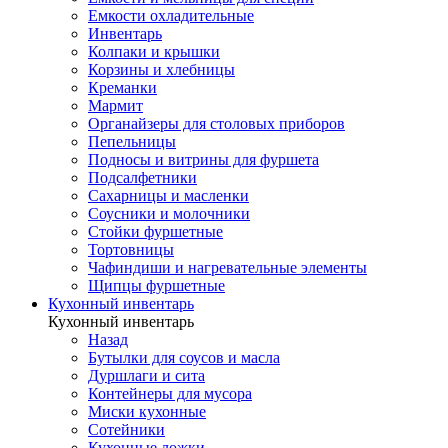
Емкости охладительные
Инвентарь
Колпаки и крышки
Корзины и хлебницы
Креманки
Мармит
Органайзеры для столовых приборов
Пепельницы
Подносы и витрины для фуршета
Подсалфетники
Сахарницы и масленки
Соусники и молочники
Стойки фуршетные
Тортовницы
Чафиндиши и нагревательные элементы
Щипцы фуршетные
Кухонный инвентарь
Кухонный инвентарь
Назад
Бутылки для соусов и масла
Дуршлаги и сита
Контейнеры для мусора
Миски кухонные
Сотейники
Кухонные ложки