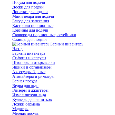
Посуда для подачи
Доски для подачи
Лопатки для подачи
Мини-ведра для подачи
Блюда для запекания
Кастрюли порционные
Корзины для подачи
Сковороды порционные, сотейники
Сланцы для подачи
Барный инвентарь
Назад
Барный инвентарь
Сифоны и капсулы
Штопоры и открывалки
Ящики и органайзеры
Аксесуары барные
Атомайзеры и риммеры
Барная посуда
Ведра для льда
Гейзеры и джиггеры
Измельчители льда
Куллеры для напитков
Ложки бармена
Мадлеры
Мерная посуда