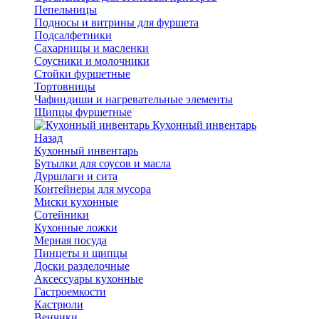
Пепельницы
Подносы и витрины для фуршета
Подсалфетники
Сахарницы и масленки
Соусники и молочники
Стойки фуршетные
Тортовницы
Чафиндиши и нагревательные элементы
Щипцы фуршетные
Кухонный инвентарь
Назад
Кухонный инвентарь
Бутылки для соусов и масла
Дуршлаги и сита
Контейнеры для мусора
Миски кухонные
Сотейники
Кухонные ложки
Мерная посуда
Пинцеты и щипцы
Доски разделочные
Аксессуары кухонные
Гастроемкости
Кастрюли
Венчики