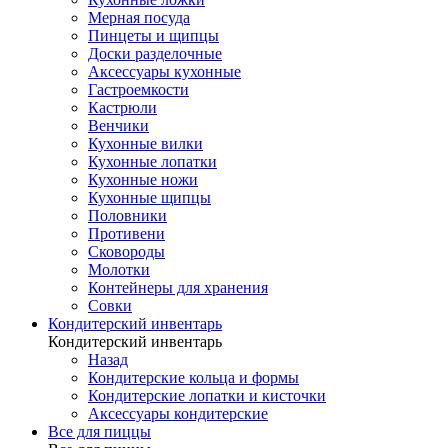
Мерная посуда
Пинцеты и щипцы
Доски разделочные
Аксессуары кухонные
Гастроемкости
Кастрюли
Венчики
Кухонные вилки
Кухонные лопатки
Кухонные ножи
Кухонные щипцы
Половники
Противени
Сковороды
Молотки
Контейнеры для хранения
Совки
Кондитерский инвентарь
Кондитерский инвентарь
Назад
Кондитерские кольца и формы
Кондитерские лопатки и кисточки
Аксессуары кондитерские
Все для пиццы