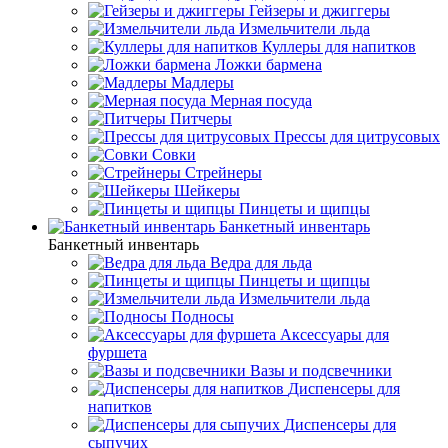
Гейзеры и джиггеры
Измельчители льда
Куллеры для напитков
Ложки бармена
Мадлеры
Мерная посуда
Питчеры
Прессы для цитрусовых
Совки
Стрейнеры
Шейкеры
Пинцеты и щипцы
Банкетный инвентарь
Банкетный инвентарь
Ведра для льда
Пинцеты и щипцы
Измельчители льда
Подносы
Аксессуары для
фуршета
Вазы и подсвечники
Диспенсеры для
напитков
Диспенсеры для
сыпучих