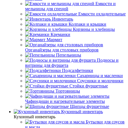
Емкости и
мельницы для специй
Емкости охладительные
Инвентарь
Колпаки и крышки
Корзины и хлебницы
Креманки
Мармит
Органайзеры для столовых приборов
Пепельницы
Подносы и
витрины для фуршета
Подсалфетники
Сахарницы и масленки
Соусники и молочники
Стойки фуршетные
Тортовницы
Чафиндиши и нагревательные элементы
Щипцы фуршетные
Кухонный инвентарь
Кухонный инвентарь
Бутылки для соусов
и масла