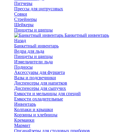
Питчеры
Прессы для цитрусовых
Совки
Стрейнеры
Шейкеры
Пинцеты и щипцы
Банкетный инвентарь
Назад
Банкетный инвентарь
Ведра для льда
Пинцеты и щипцы
Измельчители льда
Подносы
Аксессуары для фуршета
Вазы и подсвечники
Диспенсеры для напитков
Диспенсеры для сыпучих
Емкости и мельницы для специй
Емкости охладительные
Инвентарь
Колпаки и крышки
Корзины и хлебницы
Креманки
Мармит
Органайзеры для столовых приборов