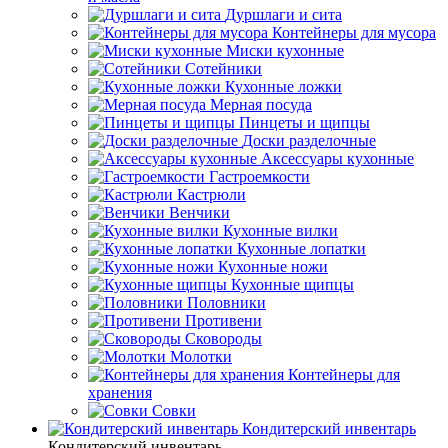
Дуршлаги и сита
Контейнеры для мусора
Миски кухонные
Сотейники
Кухонные ложки
Мерная посуда
Пинцеты и щипцы
Доски разделочные
Аксессуары кухонные
Гастроемкости
Кастрюли
Венчики
Кухонные вилки
Кухонные лопатки
Кухонные ножи
Кухонные щипцы
Половники
Противени
Сковороды
Молотки
Контейнеры для
хранения
Совки
Кондитерский инвентарь
Кондитерский инвентарь