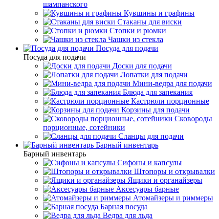
шампанского
Кувшины и графины
Стаканы для виски
Стопки и рюмки
Чашки из стекла
Посуда для подачи
Посуда для подачи
Доски для подачи
Лопатки для подачи
Мини-ведра для подачи
Блюда для запекания
Кастрюли порционные
Корзины для подачи
Сковороды
порционные, сотейники
Сланцы для подачи
Барный инвентарь
Барный инвентарь
Сифоны и капсулы
Штопоры и открывалки
Ящики и органайзеры
Аксесуары барные
Атомайзеры и риммеры
Барная посуда
Ведра для льда