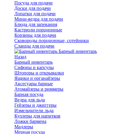
Посуда для подачи
Доски для подачи
Лопатки для подачи
Мини-ведра для подачи
Блюда для запекания
Кастрюли порционные
Корзины для подачи
Сковороды порционные, сотейники
Сланцы для подачи
Барный инвентарь
Назад
Барный инвентарь
Сифоны и капсулы
Штопоры и открывалки
Ящики и органайзеры
Аксесуары барные
Атомайзеры и риммеры
Барная посуда
Ведра для льда
Гейзеры и джиггеры
Измельчители льда
Куллеры для напитков
Ложки бармена
Мадлеры
Мерная посуда