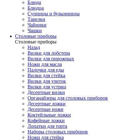
Блюда
Блюдца
Супницы и бульонницы
Тарелки
Чайники
Чашки
Cтоловые приборы
Cтоловые приборы
Назад
Вилки для лобстера
Вилки для пирожных
Ножи для масла
Палочки для еды
Вилки для стейка
Вилки для улиток
Вилки для устриц
Десертные вилки
Органайзеры для столовых приборов
Десертные ложки
Десертные ножи
Коктейльные ложки
Кофейные ложки
Лопатки для торта
Наборы столовых приборов
Ножи для стейка