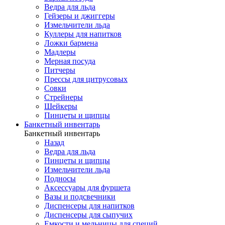
Ведра для льда
Гейзеры и джиггеры
Измельчители льда
Куллеры для напитков
Ложки бармена
Мадлеры
Мерная посуда
Питчеры
Прессы для цитрусовых
Совки
Стрейнеры
Шейкеры
Пинцеты и щипцы
Банкетный инвентарь
Банкетный инвентарь
Назад
Ведра для льда
Пинцеты и щипцы
Измельчители льда
Подносы
Аксессуары для фуршета
Вазы и подсвечники
Диспенсеры для напитков
Диспенсеры для сыпучих
Емкости и мельницы для специй