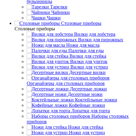
бульонницы
Тарелки
Чайники
Чашки
Cтоловые приборы
Cтоловые приборы
Вилки для лобстера
Вилки для пирожных
Ножи для масла
Палочки для еды
Вилки для стейка
Вилки для улиток
Вилки для устриц
Десертные вилки
Органайзеры для столовых приборов
Десертные ложки
Десертные ножи
Коктейльные ложки
Кофейные ложки
Лопатки для торта
Наборы столовых
приборов
Ножи для стейка
Ножи для устриц