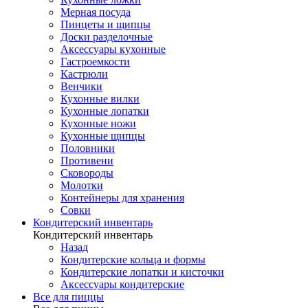
Мерная посуда
Пинцеты и щипцы
Доски разделочные
Аксессуары кухонные
Гастроемкости
Кастрюли
Венчики
Кухонные вилки
Кухонные лопатки
Кухонные ножи
Кухонные щипцы
Половники
Противени
Сковороды
Молотки
Контейнеры для хранения
Совки
Кондитерский инвентарь
Кондитерский инвентарь
Назад
Кондитерские кольца и формы
Кондитерские лопатки и кисточки
Аксессуары кондитерские
Все для пиццы