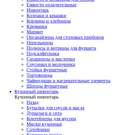
Емкости охладительные
Инвентарь
Колпаки и крышки
Корзины и хлебницы
Креманки
Мармит
Органайзеры для столовых приборов
Пепельницы
Подносы и витрины для фуршета
Подсалфетники
Сахарницы и масленки
Соусники и молочники
Стойки фуршетные
Тортовницы
Чафиндиши и нагревательные элементы
Щипцы фуршетные
Кухонный инвентарь
Кухонный инвентарь
Назад
Бутылки для соусов и масла
Дуршлаги и сита
Контейнеры для мусора
Миски кухонные
Сотейники
Кухонные ложки