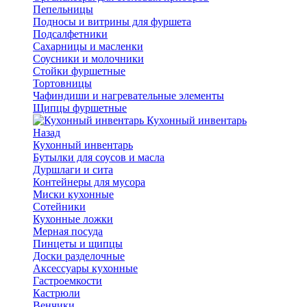
Пепельницы
Подносы и витрины для фуршета
Подсалфетники
Сахарницы и масленки
Соусники и молочники
Стойки фуршетные
Тортовницы
Чафиндиши и нагревательные элементы
Щипцы фуршетные
Кухонный инвентарь
Назад
Кухонный инвентарь
Бутылки для соусов и масла
Дуршлаги и сита
Контейнеры для мусора
Миски кухонные
Сотейники
Кухонные ложки
Мерная посуда
Пинцеты и щипцы
Доски разделочные
Аксессуары кухонные
Гастроемкости
Кастрюли
Венчики