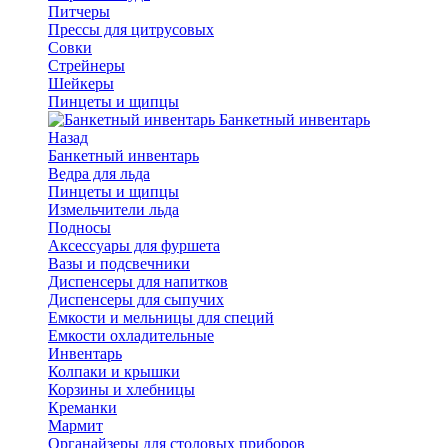
Питчеры
Прессы для цитрусовых
Совки
Стрейнеры
Шейкеры
Пинцеты и щипцы
Банкетный инвентарь
Назад
Банкетный инвентарь
Ведра для льда
Пинцеты и щипцы
Измельчители льда
Подносы
Аксессуары для фуршета
Вазы и подсвечники
Диспенсеры для напитков
Диспенсеры для сыпучих
Емкости и мельницы для специй
Емкости охладительные
Инвентарь
Колпаки и крышки
Корзины и хлебницы
Креманки
Мармит
Органайзеры для столовых приборов