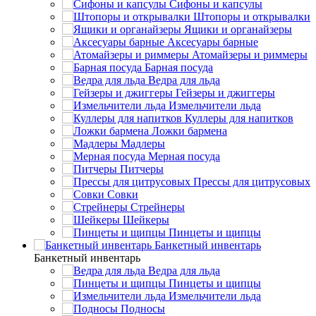
Сифоны и капсулы
Штопоры и открывалки
Ящики и органайзеры
Аксесуары барные
Атомайзеры и риммеры
Барная посуда
Ведра для льда
Гейзеры и джиггеры
Измельчители льда
Куллеры для напитков
Ложки бармена
Мадлеры
Мерная посуда
Питчеры
Прессы для цитрусовых
Совки
Стрейнеры
Шейкеры
Пинцеты и щипцы
Банкетный инвентарь
Банкетный инвентарь
Ведра для льда
Пинцеты и щипцы
Измельчители льда
Подносы