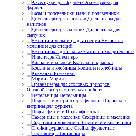
Аксессуары для
фуршета
Вазы и подсвечники
Диспенсеры для
напитков
Диспенсеры для
сыпучих
Емкости и
мельницы для специй
Емкости охладительные
Инвентарь
Колпаки и крышки
Корзины и хлебницы
Креманки
Мармит
Органайзеры для столовых приборов
Пепельницы
Подносы и
витрины для фуршета
Подсалфетники
Сахарницы и масленки
Соусники и молочники
Стойки фуршетные
Тортовницы