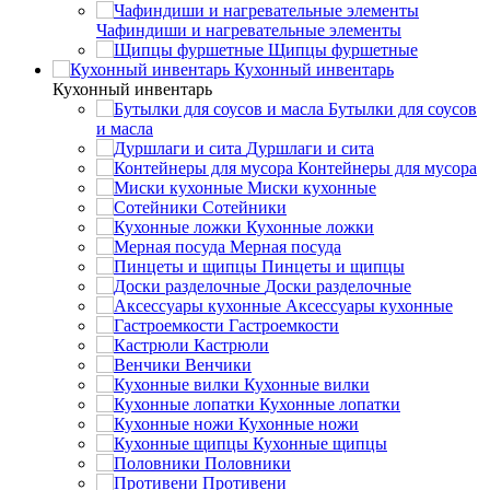
Чафиндиши и нагревательные элементы
Щипцы фуршетные
Кухонный инвентарь
Кухонный инвентарь
Бутылки для соусов
и масла
Дуршлаги и сита
Контейнеры для мусора
Миски кухонные
Сотейники
Кухонные ложки
Мерная посуда
Пинцеты и щипцы
Доски разделочные
Аксессуары кухонные
Гастроемкости
Кастрюли
Венчики
Кухонные вилки
Кухонные лопатки
Кухонные ножи
Кухонные щипцы
Половники
Противени