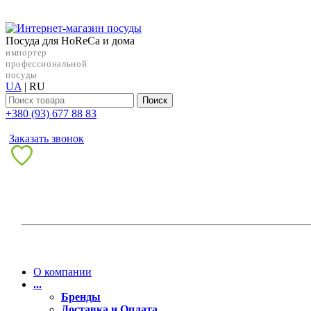
Посуда для HoReCa и дома
импортер
профессиональной
посуды
UA
|
RU
Поиск
+38‎0 (93) 677 88 83
Заказать звонок
О компании
...
Бренды
Доставка и Оплата