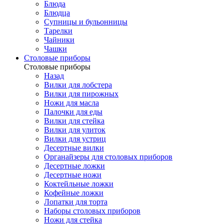
Блюда
Блюдца
Супницы и бульонницы
Тарелки
Чайники
Чашки
Cтоловые приборы
Cтоловые приборы
Назад
Вилки для лобстера
Вилки для пирожных
Ножи для масла
Палочки для еды
Вилки для стейка
Вилки для улиток
Вилки для устриц
Десертные вилки
Органайзеры для столовых приборов
Десертные ложки
Десертные ножи
Коктейльные ложки
Кофейные ложки
Лопатки для торта
Наборы столовых приборов
Ножи для стейка