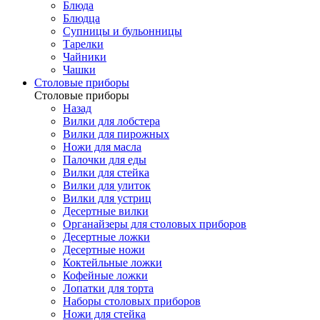
Блюда
Блюдца
Супницы и бульонницы
Тарелки
Чайники
Чашки
Cтоловые приборы
Cтоловые приборы
Назад
Вилки для лобстера
Вилки для пирожных
Ножи для масла
Палочки для еды
Вилки для стейка
Вилки для улиток
Вилки для устриц
Десертные вилки
Органайзеры для столовых приборов
Десертные ложки
Десертные ножи
Коктейльные ложки
Кофейные ложки
Лопатки для торта
Наборы столовых приборов
Ножи для стейка