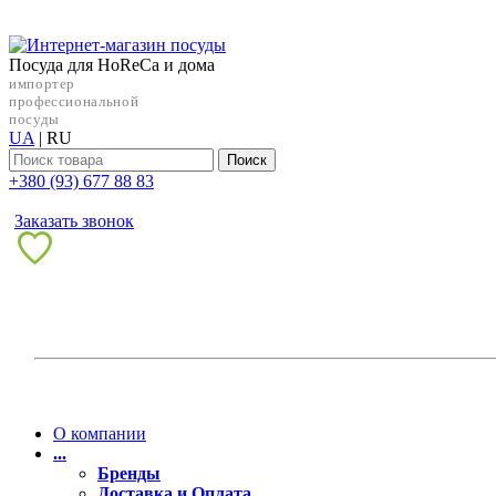
Посуда для HoReCa и дома
импортер
профессиональной
посуды
UA
|
RU
Поиск
+38‎0 (93) 677 88 83
Заказать звонок
О компании
...
Бренды
Доставка и Оплата