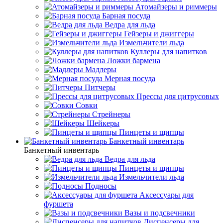
Атомайзеры и риммеры
Барная посуда
Ведра для льда
Гейзеры и джиггеры
Измельчители льда
Куллеры для напитков
Ложки бармена
Мадлеры
Мерная посуда
Питчеры
Прессы для цитрусовых
Совки
Стрейнеры
Шейкеры
Пинцеты и щипцы
Банкетный инвентарь
Банкетный инвентарь
Ведра для льда
Пинцеты и щипцы
Измельчители льда
Подносы
Аксессуары для
фуршета
Вазы и подсвечники
Диспенсеры для