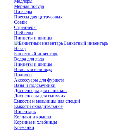
Мадлеры
Мерная посуда
Питчеры
Прессы для цитрусовых
Совки
Стрейнеры
Шейкеры
Пинцеты и щипцы
Банкетный инвентарь
Назад
Банкетный инвентарь
Ведра для льда
Пинцеты и щипцы
Измельчители льда
Подносы
Аксессуары для фуршета
Вазы и подсвечники
Диспенсеры для напитков
Диспенсеры для сыпучих
Емкости и мельницы для специй
Емкости охладительные
Инвентарь
Колпаки и крышки
Корзины и хлебницы
Креманки