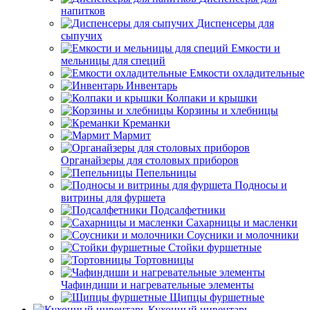
напитков
Диспенсеры для
сыпучих
Емкости и
мельницы для специй
Емкости охладительные
Инвентарь
Колпаки и крышки
Корзины и хлебницы
Креманки
Мармит
Органайзеры для столовых приборов
Пепельницы
Подносы и
витрины для фуршета
Подсалфетники
Сахарницы и масленки
Соусники и молочники
Стойки фуршетные
Тортовницы
Чафиндиши и нагревательные элементы
Щипцы фуршетные
Кухонный инвентарь