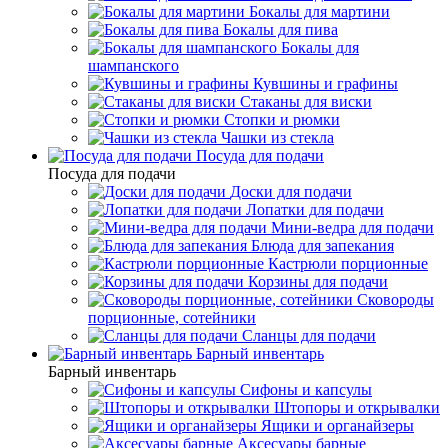
Бокалы для мартини
Бокалы для пива
Бокалы для
шампанского
Кувшины и графины
Стаканы для виски
Стопки и рюмки
Чашки из стекла
Посуда для подачи
Посуда для подачи
Доски для подачи
Лопатки для подачи
Мини-ведра для подачи
Блюда для запекания
Кастрюли порционные
Корзины для подачи
Сковороды
порционные, сотейники
Сланцы для подачи
Барный инвентарь
Барный инвентарь
Сифоны и капсулы
Штопоры и открывалки
Ящики и органайзеры
Аксесуары барные