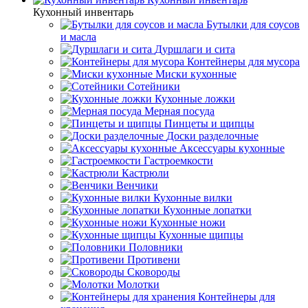
Кухонный инвентарь
Бутылки для соусов
и масла
Дуршлаги и сита
Контейнеры для мусора
Миски кухонные
Сотейники
Кухонные ложки
Мерная посуда
Пинцеты и щипцы
Доски разделочные
Аксессуары кухонные
Гастроемкости
Кастрюли
Венчики
Кухонные вилки
Кухонные лопатки
Кухонные ножи
Кухонные щипцы
Половники
Противени
Сковороды
Молотки
Контейнеры для