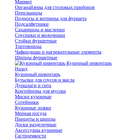
Мармит
Органайзеры для столовых приборов
Пепельницы
Подносы и витрины для фуршета
Подсалфетники
Сахарницы и масленки
Соусники и молочники
Стойки фуршетные
Тортовницы
Чафиндиши и нагревательные элементы
Щипцы фуршетные
Кухонный инвентарь
Назад
Кухонный инвентарь
Бутылки для соусов и масла
Дуршлаги и сита
Контейнеры для мусора
Миски кухонные
Сотейники
Кухонные ложки
Мерная посуда
Пинцеты и щипцы
Доски разделочные
Аксессуары кухонные
Гастроемкости