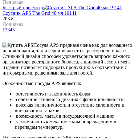
Под заказ
Быстрый просмотр
Соусник APS The Grid 40 мл 19141
203
₴
Под заказ
1
2
3
4
5
Посуда APS предназначена как для домашнего
использования, так и сервировки стола ресторанов и кафе.
Стильный дизайн способен удовлетворить запросы каждого
организатора ресторанного бизнеса, а широкий ассортимент
изделий позволяет подобрать продукцию в соответствии с
интерьерными решениями зала для гостей.
Особенностью посуды APS является:
эстетичность и лаконичность форм;
сочетание стильного дизайна с функциональности;
высокая гигиеничность и отсутствие склонности к
впитыванию запахов;
возможность мытья в посудомоечной машине;
устойчивость к механическим повреждениям и
перепадам температур.
Изделия от торговой марки APS изготовляются из