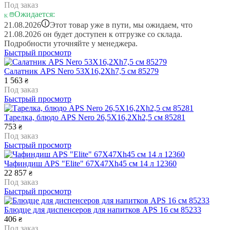
Под заказ
Ожидается:
i
21.08.2026
Этот товар уже в пути, мы ожидаем, что
21.08.2026 он будет доступен к отгрузке со склада.
Подробности уточняйте у менеджера.
Быстрый просмотр
Салатник APS Nero 53Х16,2Хh7,5 см 85279
1 563
₴
Под заказ
Быстрый просмотр
Тарелка, блюдо APS Nero 26,5Х16,2Хh2,5 см 85281
753
₴
Под заказ
Быстрый просмотр
Чафиндиш APS "Elite" 67X47Xh45 см 14 л 12360
22 857
₴
Под заказ
Быстрый просмотр
Блюдце для диспенсеров для напитков APS 16 см 85233
406
₴
Под заказ