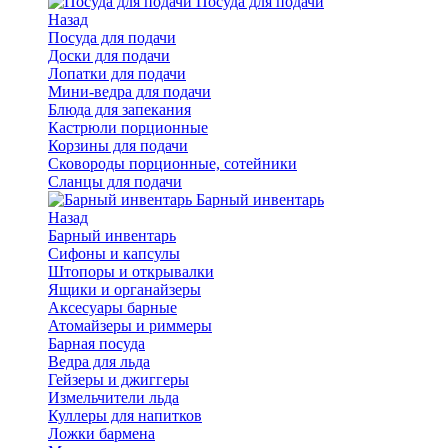
Посуда для подачи
Назад
Посуда для подачи
Доски для подачи
Лопатки для подачи
Мини-ведра для подачи
Блюда для запекания
Кастрюли порционные
Корзины для подачи
Сковороды порционные, сотейники
Сланцы для подачи
Барный инвентарь
Назад
Барный инвентарь
Сифоны и капсулы
Штопоры и открывалки
Ящики и органайзеры
Аксесуары барные
Атомайзеры и риммеры
Барная посуда
Ведра для льда
Гейзеры и джиггеры
Измельчители льда
Куллеры для напитков
Ложки бармена