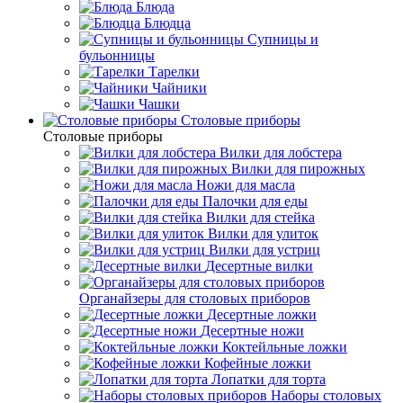
Блюда
Блюдца
Супницы и
бульонницы
Тарелки
Чайники
Чашки
Cтоловые приборы
Cтоловые приборы
Вилки для лобстера
Вилки для пирожных
Ножи для масла
Палочки для еды
Вилки для стейка
Вилки для улиток
Вилки для устриц
Десертные вилки
Органайзеры для столовых приборов
Десертные ложки
Десертные ножи
Коктейльные ложки
Кофейные ложки
Лопатки для торта
Наборы столовых