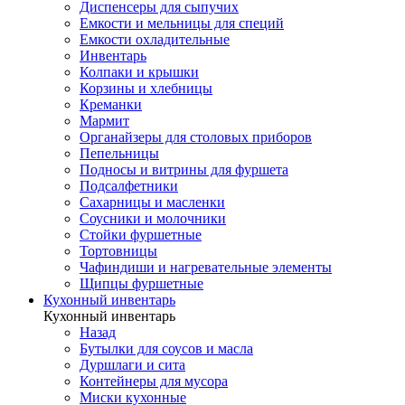
Диспенсеры для сыпучих
Емкости и мельницы для специй
Емкости охладительные
Инвентарь
Колпаки и крышки
Корзины и хлебницы
Креманки
Мармит
Органайзеры для столовых приборов
Пепельницы
Подносы и витрины для фуршета
Подсалфетники
Сахарницы и масленки
Соусники и молочники
Стойки фуршетные
Тортовницы
Чафиндиши и нагревательные элементы
Щипцы фуршетные
Кухонный инвентарь
Кухонный инвентарь
Назад
Бутылки для соусов и масла
Дуршлаги и сита
Контейнеры для мусора
Миски кухонные