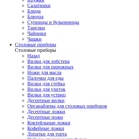
Салатники
Блюда
Блюдца
Супницы и бульонницы
Тарелки
Чайники
Чашки
Cтоловые приборы
Cтоловые приборы
Назад
Вилки для лобстера
Вилки для пирожных
Ножи для масла
Палочки для еды
Вилки для стейка
Вилки для улиток
Вилки для устриц
Десертные вилки
Органайзеры для столовых приборов
Десертные ложки
Десертные ножи
Коктейльные ложки
Кофейные ложки
Лопатки для торта