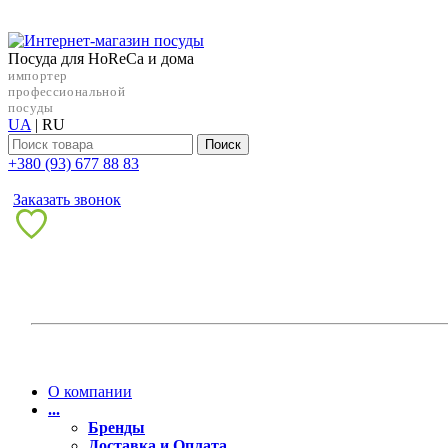
Посуда для HoReCa и дома
импортер
профессиональной
посуды
UA
|
RU
Поиск
+38‎0 (93) 677 88 83
Заказать звонок
О компании
...
Бренды
Доставка и Оплата