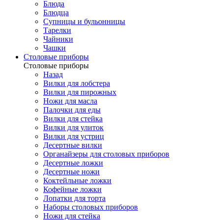
Блюда
Блюдца
Супницы и бульонницы
Тарелки
Чайники
Чашки
Cтоловые приборы
Cтоловые приборы
Назад
Вилки для лобстера
Вилки для пирожных
Ножи для масла
Палочки для еды
Вилки для стейка
Вилки для улиток
Вилки для устриц
Десертные вилки
Органайзеры для столовых приборов
Десертные ложки
Десертные ножи
Коктейльные ложки
Кофейные ложки
Лопатки для торта
Наборы столовых приборов
Ножи для стейка