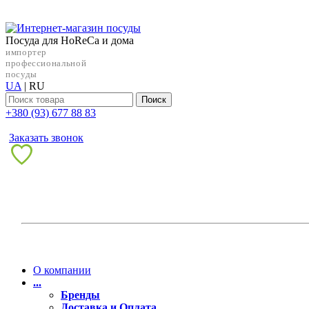
Посуда для HoReCa и дома
импортер
профессиональной
посуды
UA
|
RU
Поиск
+38‎0 (93) 677 88 83
Заказать звонок
О компании
...
Бренды
Доставка и Оплата