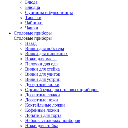
Блюда
Блюдца
Супницы и бульонницы
Тарелки
Чайники
Чашки
Cтоловые приборы
Cтоловые приборы
Назад
Вилки для лобстера
Вилки для пирожных
Ножи для масла
Палочки для еды
Вилки для стейка
Вилки для улиток
Вилки для устриц
Десертные вилки
Органайзеры для столовых приборов
Десертные ложки
Десертные ножи
Коктейльные ложки
Кофейные ложки
Лопатки для торта
Наборы столовых приборов
Ножи для стейка