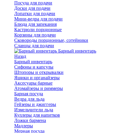
Посуда для подачи
Доски для подачи
Лопатки для подачи
Мини-ведра для подачи
Блюда для запекания
Кастрюли порционные
Корзины для подачи
Сковороды порционные, сотейники
Сланцы для подачи
Барный инвентарь
Назад
Барный инвентарь
Сифоны и капсулы
Штопоры и открывалки
Ящики и органайзеры
Аксесуары барные
Атомайзеры и риммеры
Барная посуда
Ведра для льда
Гейзеры и джиггеры
Измельчители льда
Куллеры для напитков
Ложки бармена
Мадлеры
Мерная посуда