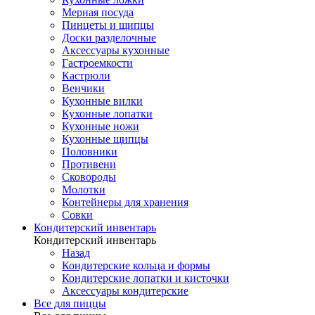
Мерная посуда
Пинцеты и щипцы
Доски разделочные
Аксессуары кухонные
Гастроемкости
Кастрюли
Венчики
Кухонные вилки
Кухонные лопатки
Кухонные ножи
Кухонные щипцы
Половники
Противени
Сковороды
Молотки
Контейнеры для хранения
Совки
Кондитерский инвентарь
Кондитерский инвентарь
Назад
Кондитерские кольца и формы
Кондитерские лопатки и кисточки
Аксессуары кондитерские
Все для пиццы