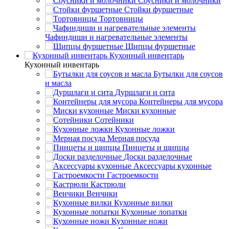
Соусники и молочники
Стойки фуршетные
Тортовницы
Чафиндиши и нагревательные элементы
Щипцы фуршетные
Кухонный инвентарь
Кухонный инвентарь
Бутылки для соусов
и масла
Дуршлаги и сита
Контейнеры для мусора
Миски кухонные
Сотейники
Кухонные ложки
Мерная посуда
Пинцеты и щипцы
Доски разделочные
Аксессуары кухонные
Гастроемкости
Кастрюли
Венчики
Кухонные вилки
Кухонные лопатки
Кухонные ножи