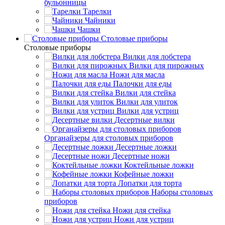
бульонницы
Тарелки
Чайники
Чашки
Cтоловые приборы
Cтоловые приборы
Вилки для лобстера
Вилки для пирожных
Ножи для масла
Палочки для еды
Вилки для стейка
Вилки для улиток
Вилки для устриц
Десертные вилки
Органайзеры для столовых приборов
Десертные ложки
Десертные ножи
Коктейльные ложки
Кофейные ложки
Лопатки для торта
Наборы столовых
приборов
Ножи для стейка
Ножи для устриц