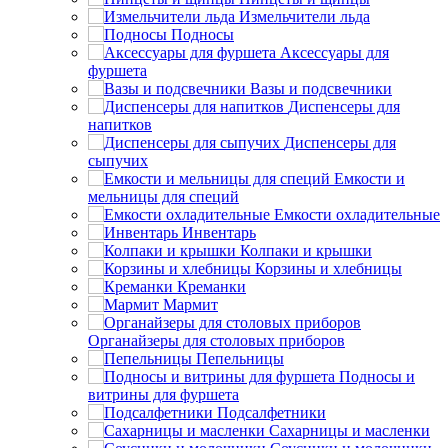
Измельчители льда
Подносы
Аксессуары для
фуршета
Вазы и подсвечники
Диспенсеры для
напитков
Диспенсеры для
сыпучих
Емкости и
мельницы для специй
Емкости охладительные
Инвентарь
Колпаки и крышки
Корзины и хлебницы
Креманки
Мармит
Органайзеры для столовых приборов
Пепельницы
Подносы и
витрины для фуршета
Подсалфетники
Сахарницы и масленки