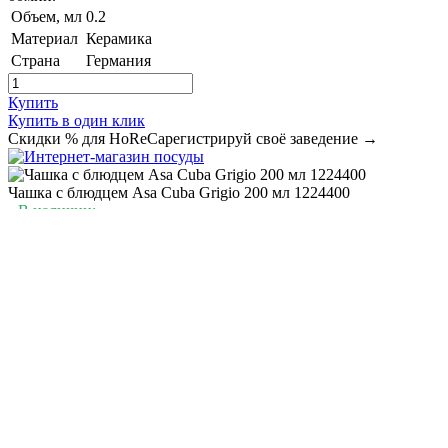
Объем, мл
0.2
Материал
Керамика
Страна
Германия
Купить
Купить в один клик
Скидки % для HoReCa
регистрируй своё заведение →
Чашка с блюдцем Asa Cuba Grigio 200 мл 1224400
В наличии:
до 50 шт
568
₴
284
/шт
₴
Купить
Характеристики
Характеристики
Кружка
Назначение
Страна
Германия
Asa Selection
Производитель
"Cuba Grigio"
Коллекция
Объем, мл
0.2