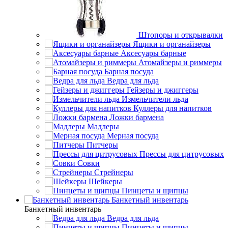
Штопоры и открывалки
Ящики и органайзеры
Аксесуары барные
Атомайзеры и риммеры
Барная посуда
Ведра для льда
Гейзеры и джиггеры
Измельчители льда
Куллеры для напитков
Ложки бармена
Мадлеры
Мерная посуда
Питчеры
Прессы для цитрусовых
Совки
Стрейнеры
Шейкеры
Пинцеты и щипцы
Банкетный инвентарь
Банкетный инвентарь
Ведра для льда
Пинцеты и щипцы