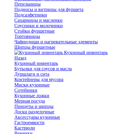
Пепельницы
Подносы и витрины для фуршета
Подсалфетники
Сахарницы и масленки
Соусники и молочники
Стойки фуршетные
Тортовницы
Чафиндиши и нагревательные элементы
Щипцы фуршетные
Кухонный инвентарь
Назад
Кухонный инвентарь
Бутылки для соусов и масла
Дуршлаги и сита
Контейнеры для мусора
Миски кухонные
Сотейники
Кухонные ложки
Мерная посуда
Пинцеты и щипцы
Доски разделочные
Аксессуары кухонные
Гастроемкости
Кастрюли
Венчики