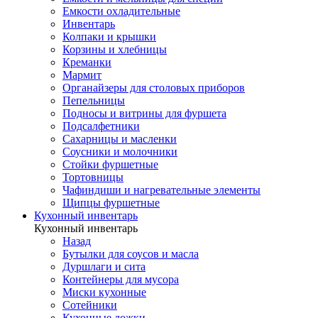
Емкости охладительные
Инвентарь
Колпаки и крышки
Корзины и хлебницы
Креманки
Мармит
Органайзеры для столовых приборов
Пепельницы
Подносы и витрины для фуршета
Подсалфетники
Сахарницы и масленки
Соусники и молочники
Стойки фуршетные
Тортовницы
Чафиндиши и нагревательные элементы
Щипцы фуршетные
Кухонный инвентарь
Кухонный инвентарь
Назад
Бутылки для соусов и масла
Дуршлаги и сита
Контейнеры для мусора
Миски кухонные
Сотейники
Кухонные ложки