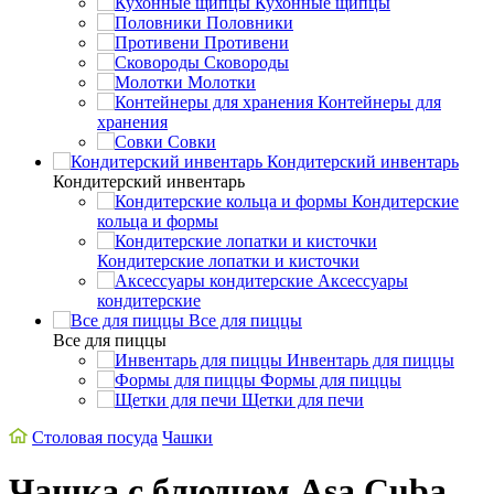
Кухонные щипцы
Половники
Противени
Сковороды
Молотки
Контейнеры для
хранения
Совки
Кондитерский инвентарь
Кондитерский инвентарь
Кондитерские
кольца и формы
Кондитерские лопатки и кисточки
Аксессуары
кондитерские
Все для пиццы
Все для пиццы
Инвентарь для пиццы
Формы для пиццы
Щетки для печи
Столовая посуда
Чашки
Чашка с блюдцем Asa Cuba