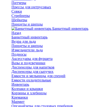
Питчеры
Прессы для цитрусовых
Совки
Стрейнеры
Шейкеры
Пинцеты и щипцы
Банкетный инвентарь
Назад
Банкетный инвентарь
Ведра для льда
Пинцеты и щипцы
Измельчители льда
Подносы
Аксессуары для фуршета
Вазы и подсвечники
Диспенсеры для напитков
Диспенсеры для сыпучих
Емкости и мельницы для специй
Емкости охладительные
Инвентарь
Колпаки и крышки
Корзины и хлебницы
Креманки
Мармит
Органайзеры для столовых приборов