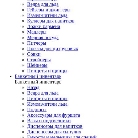
Ведра для льда
Гейзеры и джиггеры
Измельчители льда
Куллеры для напитков
Ложки бармена
Мадлеры
Мерная посуда
Питчеры
Прессы для цитрусовых
Совки
Стрейнеры
Шейкеры
Пинцеты и щипцы
Банкетный инвентарь
Банкетный инвентарь
Назад
Ведра для льда
Пинцеты и щипцы
Измельчители льда
Подносы
Аксессуары для фуршета
Вазы и подсвечники
Диспенсеры для напитков
Диспенсеры для сыпучих
Емкости и мельницы для специй