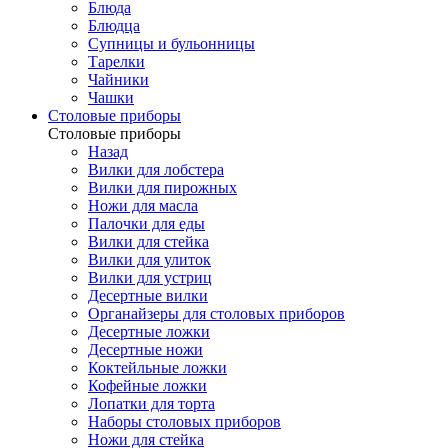
Блюда
Блюдца
Супницы и бульонницы
Тарелки
Чайники
Чашки
Cтоловые приборы
Cтоловые приборы
Назад
Вилки для лобстера
Вилки для пирожных
Ножи для масла
Палочки для еды
Вилки для стейка
Вилки для улиток
Вилки для устриц
Десертные вилки
Органайзеры для столовых приборов
Десертные ложки
Десертные ножи
Коктейльные ложки
Кофейные ложки
Лопатки для торта
Наборы столовых приборов
Ножи для стейка