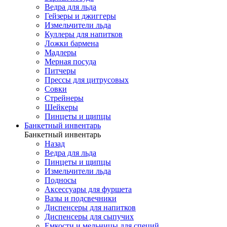
Ведра для льда
Гейзеры и джиггеры
Измельчители льда
Куллеры для напитков
Ложки бармена
Мадлеры
Мерная посуда
Питчеры
Прессы для цитрусовых
Совки
Стрейнеры
Шейкеры
Пинцеты и щипцы
Банкетный инвентарь
Банкетный инвентарь
Назад
Ведра для льда
Пинцеты и щипцы
Измельчители льда
Подносы
Аксессуары для фуршета
Вазы и подсвечники
Диспенсеры для напитков
Диспенсеры для сыпучих
Емкости и мельницы для специй