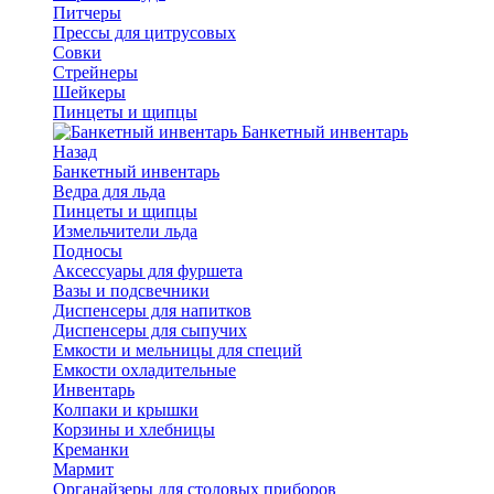
Питчеры
Прессы для цитрусовых
Совки
Стрейнеры
Шейкеры
Пинцеты и щипцы
Банкетный инвентарь
Назад
Банкетный инвентарь
Ведра для льда
Пинцеты и щипцы
Измельчители льда
Подносы
Аксессуары для фуршета
Вазы и подсвечники
Диспенсеры для напитков
Диспенсеры для сыпучих
Емкости и мельницы для специй
Емкости охладительные
Инвентарь
Колпаки и крышки
Корзины и хлебницы
Креманки
Мармит
Органайзеры для столовых приборов