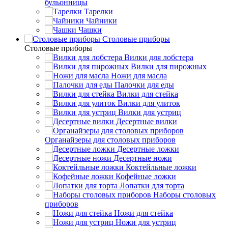
бульонницы
Тарелки
Чайники
Чашки
Cтоловые приборы
Cтоловые приборы
Вилки для лобстера
Вилки для пирожных
Ножи для масла
Палочки для еды
Вилки для стейка
Вилки для улиток
Вилки для устриц
Десертные вилки
Органайзеры для столовых приборов
Десертные ложки
Десертные ножи
Коктейльные ложки
Кофейные ложки
Лопатки для торта
Наборы столовых
приборов
Ножи для стейка
Ножи для устриц