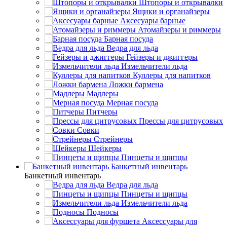
Штопоры и открывалки
Ящики и органайзеры
Аксесуары барные
Атомайзеры и риммеры
Барная посуда
Ведра для льда
Гейзеры и джиггеры
Измельчители льда
Куллеры для напитков
Ложки бармена
Мадлеры
Мерная посуда
Питчеры
Прессы для цитрусовых
Совки
Стрейнеры
Шейкеры
Пинцеты и щипцы
Банкетный инвентарь
Банкетный инвентарь
Ведра для льда
Пинцеты и щипцы
Измельчители льда
Подносы
Аксессуары для