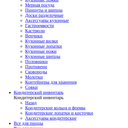
Мерная посуда
Пинцеты и щипцы
Доски разделочные
Аксессуары кухонные
Гастроемкости
Кастрюли
Венчики
Кухонные вилки
Кухонные лопатки
Кухонные ножи
Кухонные щипцы
Половники
Противени
Сковороды
Молотки
Контейнеры для хранения
Совки
Кондитерский инвентарь
Кондитерский инвентарь
Назад
Кондитерские кольца и формы
Кондитерские лопатки и кисточки
Аксессуары кондитерские
Все для пиццы