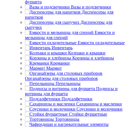
фуршета
Вазы и подсвечники
Диспенсеры для
напитков
Диспенсеры для
сыпучих
Емкости и
мельницы для специй
Емкости охладительные
Инвентарь
Колпаки и крышки
Корзины и хлебницы
Креманки
Мармит
Органайзеры для столовых приборов
Пепельницы
Подносы и
витрины для фуршета
Подсалфетники
Сахарницы и масленки
Соусники и молочники
Стойки фуршетные
Тортовницы