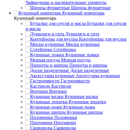
Чафиндиши и нагревательные элементы
Щипцы фуршетные
Кухонный инвентарь
Кухонный инвентарь
Бутылки для соусов
и масла
Дуршлаги и сита
Контейнеры для мусора
Миски кухонные
Сотейники
Кухонные ложки
Мерная посуда
Пинцеты и щипцы
Доски разделочные
Аксессуары кухонные
Гастроемкости
Кастрюли
Венчики
Кухонные вилки
Кухонные лопатки
Кухонные ножи
Кухонные щипцы
Половники
Противени
Сковороды