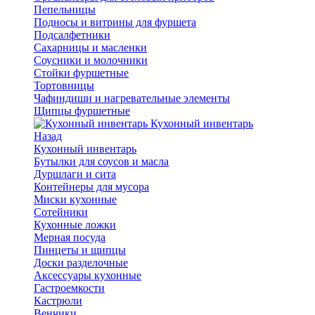
Пепельницы
Подносы и витрины для фуршета
Подсалфетники
Сахарницы и масленки
Соусники и молочники
Стойки фуршетные
Тортовницы
Чафиндиши и нагревательные элементы
Щипцы фуршетные
Кухонный инвентарь
Назад
Кухонный инвентарь
Бутылки для соусов и масла
Дуршлаги и сита
Контейнеры для мусора
Миски кухонные
Сотейники
Кухонные ложки
Мерная посуда
Пинцеты и щипцы
Доски разделочные
Аксессуары кухонные
Гастроемкости
Кастрюли
Венчики