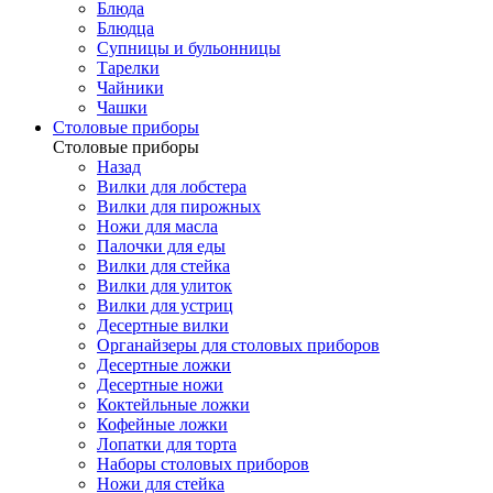
Блюда
Блюдца
Супницы и бульонницы
Тарелки
Чайники
Чашки
Cтоловые приборы
Cтоловые приборы
Назад
Вилки для лобстера
Вилки для пирожных
Ножи для масла
Палочки для еды
Вилки для стейка
Вилки для улиток
Вилки для устриц
Десертные вилки
Органайзеры для столовых приборов
Десертные ложки
Десертные ножи
Коктейльные ложки
Кофейные ложки
Лопатки для торта
Наборы столовых приборов
Ножи для стейка