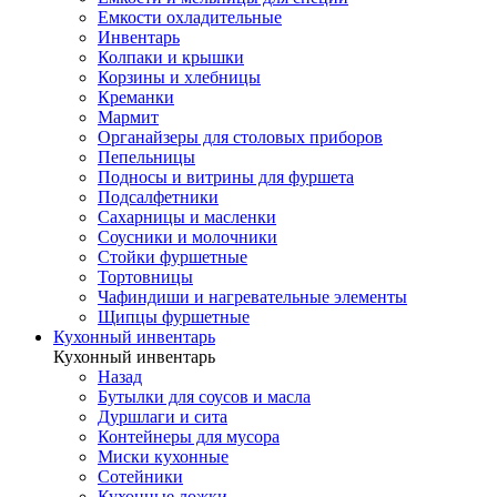
Емкости охладительные
Инвентарь
Колпаки и крышки
Корзины и хлебницы
Креманки
Мармит
Органайзеры для столовых приборов
Пепельницы
Подносы и витрины для фуршета
Подсалфетники
Сахарницы и масленки
Соусники и молочники
Стойки фуршетные
Тортовницы
Чафиндиши и нагревательные элементы
Щипцы фуршетные
Кухонный инвентарь
Кухонный инвентарь
Назад
Бутылки для соусов и масла
Дуршлаги и сита
Контейнеры для мусора
Миски кухонные
Сотейники
Кухонные ложки