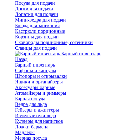
Посуда для подачи
Доски для подачи
Лопатки для подачи
Мини-ведра для подачи
Блюда для запекания
Кастрюли порционные
Корзины для подачи
Сковороды порционные, сотейники
Сланцы для подачи
Барный инвентарь
Назад
Барный инвентарь
Сифоны и капсулы
Штопоры и открывалки
Ящики и органайзеры
Аксесуары барные
Атомайзеры и риммеры
Барная посуда
Ведра для льда
Гейзеры и джиггеры
Измельчители льда
Куллеры для напитков
Ложки бармена
Мадлеры
Мерная посуда