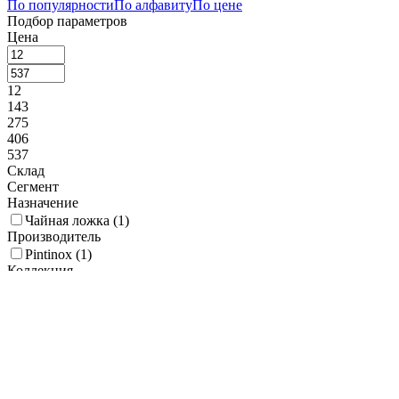
По популярности
По алфавиту
По цене
Подбор параметров
Цена
12
143
275
406
537
Склад
Сегмент
Назначение
Чайная ложка (
1
)
Производитель
Pintinox (
1
)
Коллекция
Adagio (
1
)
Alaska (
1
)
Alinea (
1
)
Amarone Black (
1
)
Amarone Bronze (
1
)
America (
1
)
Anser (
1
)
Anzo (
1
)
Arcade (
1
)
Artesia (
1
)
Ascot (
1
)
Astoria (
1
)
Atlantis (
1
)
Aude (
1
)
Austin mirror (
1
)
Baguette (
2
)
Baguette LM (
1
)
Baguette Treasure Bronze (
1
)
Bologna (
1
)
Bristol (
1
)
Byblos (
1
)
Byron (
1
)
Casali SW (
1
)
Doria (
1
)
Eco
Baguette (
1
)
Ellade (
1
)
Expo (
1
)
Flesh (
1
)
Frida (
1
)