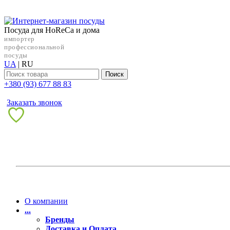
Посуда для HoReCa и дома
импортер
профессиональной
посуды
UA
|
RU
Поиск
+38‎0 (93) 677 88 83
Заказать звонок
О компании
...
Бренды
Доставка и Оплата