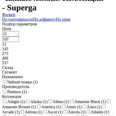
- Superga
Фильтр
По популярности
По алфавиту
По цене
Подбор параметров
Цена
12
143
275
406
537
Склад
Сегмент
Назначение
Чайная ложка (
1
)
Производитель
Pintinox (
1
)
Коллекция
Adagio (
1
)
Alaska (
1
)
Alinea (
1
)
Amarone Black (
1
)
Amarone Bronze (
1
)
America (
1
)
Anser (
1
)
Anzo (
1
)
Arcade (
1
)
Artesia (
1
)
Ascot (
1
)
Astoria (
1
)
Atlantis (
1
)