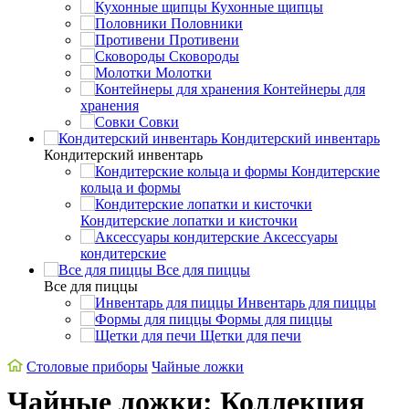
Кухонные щипцы
Половники
Противени
Сковороды
Молотки
Контейнеры для
хранения
Совки
Кондитерский инвентарь
Кондитерский инвентарь
Кондитерские
кольца и формы
Кондитерские лопатки и кисточки
Аксессуары
кондитерские
Все для пиццы
Все для пиццы
Инвентарь для пиццы
Формы для пиццы
Щетки для печи
Cтоловые приборы
Чайные ложки
Чайные ложки: Коллекция