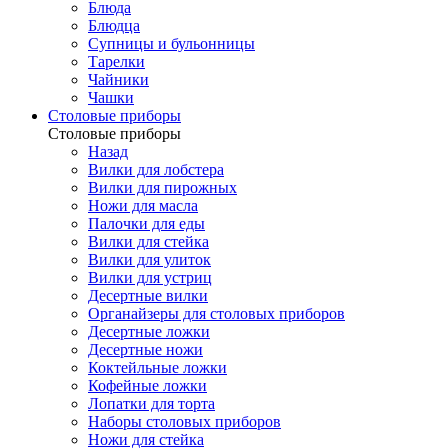
Блюда
Блюдца
Супницы и бульонницы
Тарелки
Чайники
Чашки
Cтоловые приборы
Cтоловые приборы
Назад
Вилки для лобстера
Вилки для пирожных
Ножи для масла
Палочки для еды
Вилки для стейка
Вилки для улиток
Вилки для устриц
Десертные вилки
Органайзеры для столовых приборов
Десертные ложки
Десертные ножи
Коктейльные ложки
Кофейные ложки
Лопатки для торта
Наборы столовых приборов
Ножи для стейка