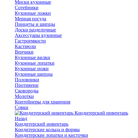
Миски кухонные
Сотейники
Кухонные ложки
Мерная посуда
Пинцеты и щипцы
Доски разделочные
Аксессуары кухонные
Гастроемкости
Кастрюли
Венчики
Кухонные вилки
Кухонные лопатки
Кухонные ножи
Кухонные щипцы
Половники
Противени
Сковороды
Молотки
Контейнеры для хранения
Совки
Кондитерский инвентарь
Назад
Кондитерский инвентарь
Кондитерские кольца и формы
Кондитерские лопатки и кисточки