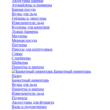
Аксесуары барные
Атомайзеры и риммеры
Барная посуда
Ведра для льда
Гейзеры и джиггеры
Измельчители льда
Куллеры для напитков
Ложки бармена
Мадлеры
Мерная посуда
Питчеры
Прессы для цитрусовых
Совки
Стрейнеры
Шейкеры
Пинцеты и щипцы
Банкетный инвентарь
Назад
Банкетный инвентарь
Ведра для льда
Пинцеты и щипцы
Измельчители льда
Подносы
Аксессуары для фуршета
Вазы и подсвечники