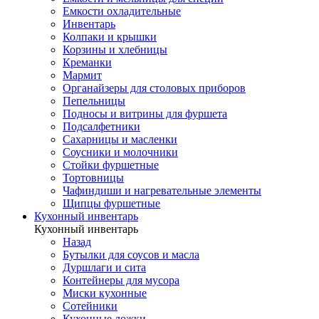
Емкости охладительные
Инвентарь
Колпаки и крышки
Корзины и хлебницы
Креманки
Мармит
Органайзеры для столовых приборов
Пепельницы
Подносы и витрины для фуршета
Подсалфетники
Сахарницы и масленки
Соусники и молочники
Стойки фуршетные
Тортовницы
Чафиндиши и нагревательные элементы
Щипцы фуршетные
Кухонный инвентарь
Кухонный инвентарь
Назад
Бутылки для соусов и масла
Дуршлаги и сита
Контейнеры для мусора
Миски кухонные
Сотейники
Кухонные ложки