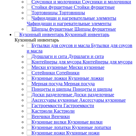
Соусники и молочники
Стойки фуршетные
Тортовницы
Чафиндиши и нагревательные элементы
Щипцы фуршетные
Кухонный инвентарь
Кухонный инвентарь
Бутылки для соусов
и масла
Дуршлаги и сита
Контейнеры для мусора
Миски кухонные
Сотейники
Кухонные ложки
Мерная посуда
Пинцеты и щипцы
Доски разделочные
Аксессуары кухонные
Гастроемкости
Кастрюли
Венчики
Кухонные вилки
Кухонные лопатки
Кухонные ножи