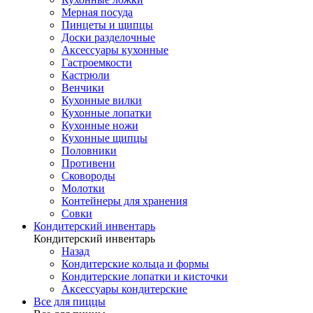
Мерная посуда
Пинцеты и щипцы
Доски разделочные
Аксессуары кухонные
Гастроемкости
Кастрюли
Венчики
Кухонные вилки
Кухонные лопатки
Кухонные ножи
Кухонные щипцы
Половники
Противени
Сковороды
Молотки
Контейнеры для хранения
Совки
Кондитерский инвентарь
Кондитерский инвентарь
Назад
Кондитерские кольца и формы
Кондитерские лопатки и кисточки
Аксессуары кондитерские
Все для пиццы