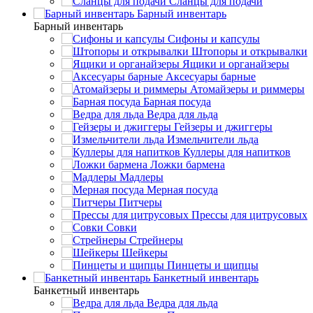
Сланцы для подачи
Барный инвентарь
Барный инвентарь
Сифоны и капсулы
Штопоры и открывалки
Ящики и органайзеры
Аксесуары барные
Атомайзеры и риммеры
Барная посуда
Ведра для льда
Гейзеры и джиггеры
Измельчители льда
Куллеры для напитков
Ложки бармена
Мадлеры
Мерная посуда
Питчеры
Прессы для цитрусовых
Совки
Стрейнеры
Шейкеры
Пинцеты и щипцы
Банкетный инвентарь
Банкетный инвентарь
Ведра для льда