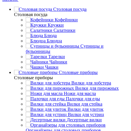
Столовая посуда
Столовая посуда
Кофейники
Кружки
Салатники
Блюда
Блюдца
Супницы и
бульонницы
Тарелки
Чайники
Чашки
Cтоловые приборы
Cтоловые приборы
Вилки для лобстера
Вилки для пирожных
Ножи для масла
Палочки для еды
Вилки для стейка
Вилки для улиток
Вилки для устриц
Десертные вилки
Органайзеры для столовых приборов