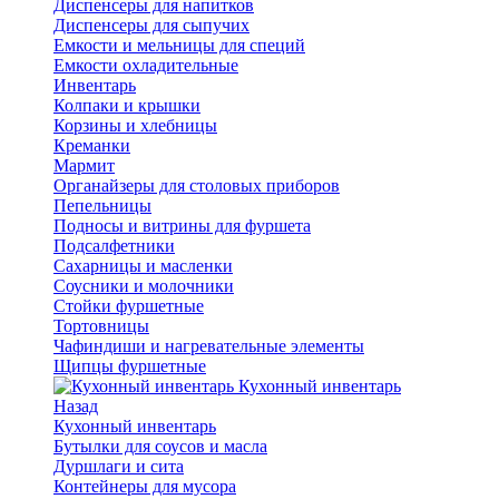
Диспенсеры для напитков
Диспенсеры для сыпучих
Емкости и мельницы для специй
Емкости охладительные
Инвентарь
Колпаки и крышки
Корзины и хлебницы
Креманки
Мармит
Органайзеры для столовых приборов
Пепельницы
Подносы и витрины для фуршета
Подсалфетники
Сахарницы и масленки
Соусники и молочники
Стойки фуршетные
Тортовницы
Чафиндиши и нагревательные элементы
Щипцы фуршетные
Кухонный инвентарь
Назад
Кухонный инвентарь
Бутылки для соусов и масла
Дуршлаги и сита
Контейнеры для мусора