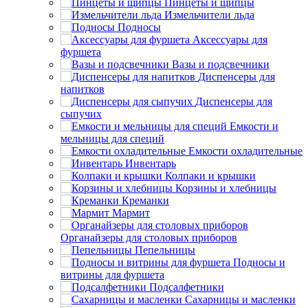
Пинцеты и щипцы
Измельчители льда
Подносы
Аксессуары для
фуршета
Вазы и подсвечники
Диспенсеры для
напитков
Диспенсеры для
сыпучих
Емкости и
мельницы для специй
Емкости охладительные
Инвентарь
Колпаки и крышки
Корзины и хлебницы
Креманки
Мармит
Органайзеры для столовых приборов
Пепельницы
Подносы и
витрины для фуршета
Подсалфетники
Сахарницы и масленки