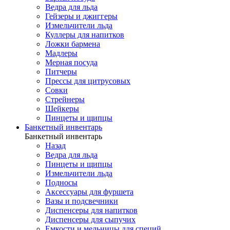
Ведра для льда
Гейзеры и джиггеры
Измельчители льда
Куллеры для напитков
Ложки бармена
Мадлеры
Мерная посуда
Питчеры
Прессы для цитрусовых
Совки
Стрейнеры
Шейкеры
Пинцеты и щипцы
Банкетный инвентарь
Банкетный инвентарь
Назад
Ведра для льда
Пинцеты и щипцы
Измельчители льда
Подносы
Аксессуары для фуршета
Вазы и подсвечники
Диспенсеры для напитков
Диспенсеры для сыпучих
Емкости и мельницы для специй