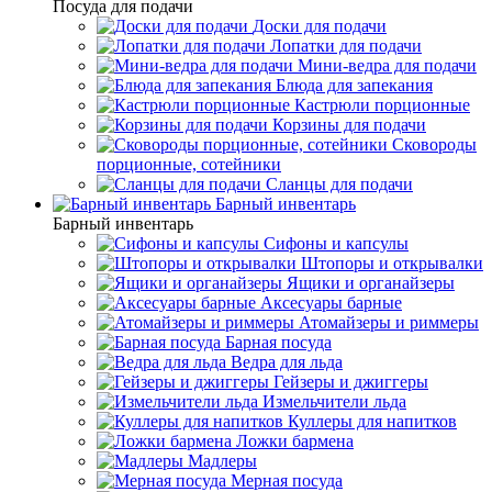
Посуда для подачи
Доски для подачи
Лопатки для подачи
Мини-ведра для подачи
Блюда для запекания
Кастрюли порционные
Корзины для подачи
Сковороды
порционные, сотейники
Сланцы для подачи
Барный инвентарь
Барный инвентарь
Сифоны и капсулы
Штопоры и открывалки
Ящики и органайзеры
Аксесуары барные
Атомайзеры и риммеры
Барная посуда
Ведра для льда
Гейзеры и джиггеры
Измельчители льда
Куллеры для напитков
Ложки бармена
Мадлеры
Мерная посуда