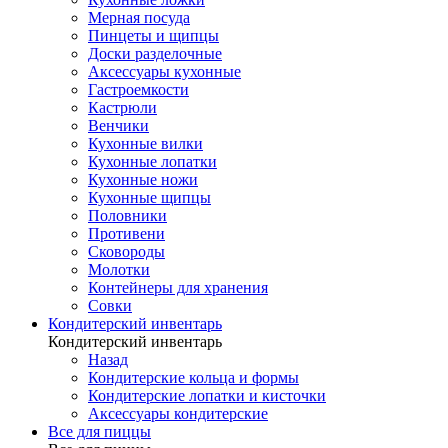
Мерная посуда
Пинцеты и щипцы
Доски разделочные
Аксессуары кухонные
Гастроемкости
Кастрюли
Венчики
Кухонные вилки
Кухонные лопатки
Кухонные ножи
Кухонные щипцы
Половники
Противени
Сковороды
Молотки
Контейнеры для хранения
Совки
Кондитерский инвентарь
Кондитерский инвентарь
Назад
Кондитерские кольца и формы
Кондитерские лопатки и кисточки
Аксессуары кондитерские
Все для пиццы