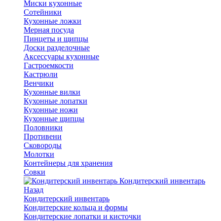
Миски кухонные
Сотейники
Кухонные ложки
Мерная посуда
Пинцеты и щипцы
Доски разделочные
Аксессуары кухонные
Гастроемкости
Кастрюли
Венчики
Кухонные вилки
Кухонные лопатки
Кухонные ножи
Кухонные щипцы
Половники
Противени
Сковороды
Молотки
Контейнеры для хранения
Совки
Кондитерский инвентарь
Назад
Кондитерский инвентарь
Кондитерские кольца и формы
Кондитерские лопатки и кисточки