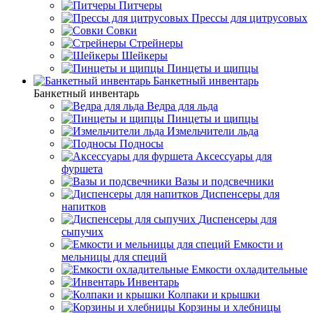
Питчеры
Прессы для цитрусовых
Совки
Стрейнеры
Шейкеры
Пинцеты и щипцы
Банкетный инвентарь
Банкетный инвентарь
Ведра для льда
Пинцеты и щипцы
Измельчители льда
Подносы
Аксессуары для
фуршета
Вазы и подсвечники
Диспенсеры для
напитков
Диспенсеры для
сыпучих
Емкости и
мельницы для специй
Емкости охладительные
Инвентарь
Колпаки и крышки
Корзины и хлебницы