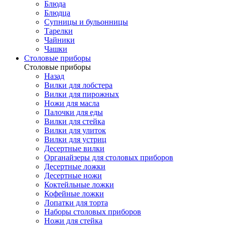
Блюда
Блюдца
Супницы и бульонницы
Тарелки
Чайники
Чашки
Cтоловые приборы
Cтоловые приборы
Назад
Вилки для лобстера
Вилки для пирожных
Ножи для масла
Палочки для еды
Вилки для стейка
Вилки для улиток
Вилки для устриц
Десертные вилки
Органайзеры для столовых приборов
Десертные ложки
Десертные ножи
Коктейльные ложки
Кофейные ложки
Лопатки для торта
Наборы столовых приборов
Ножи для стейка