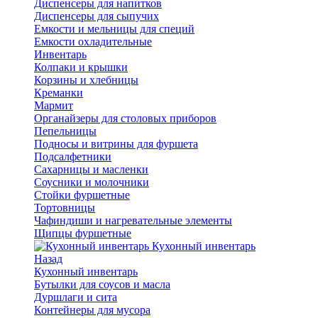
Диспенсеры для напитков
Диспенсеры для сыпучих
Емкости и мельницы для специй
Емкости охладительные
Инвентарь
Колпаки и крышки
Корзины и хлебницы
Креманки
Мармит
Органайзеры для столовых приборов
Пепельницы
Подносы и витрины для фуршета
Подсалфетники
Сахарницы и масленки
Соусники и молочники
Стойки фуршетные
Тортовницы
Чафиндиши и нагревательные элементы
Щипцы фуршетные
Кухонный инвентарь
Назад
Кухонный инвентарь
Бутылки для соусов и масла
Дуршлаги и сита
Контейнеры для мусора