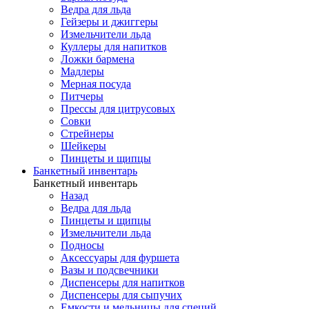
Ведра для льда
Гейзеры и джиггеры
Измельчители льда
Куллеры для напитков
Ложки бармена
Мадлеры
Мерная посуда
Питчеры
Прессы для цитрусовых
Совки
Стрейнеры
Шейкеры
Пинцеты и щипцы
Банкетный инвентарь
Банкетный инвентарь
Назад
Ведра для льда
Пинцеты и щипцы
Измельчители льда
Подносы
Аксессуары для фуршета
Вазы и подсвечники
Диспенсеры для напитков
Диспенсеры для сыпучих
Емкости и мельницы для специй