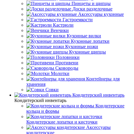
Пинцеты и щипцы
Доски разделочные
Аксессуары кухонные
Гастроемкости
Кастрюли
Венчики
Кухонные вилки
Кухонные лопатки
Кухонные ножи
Кухонные щипцы
Половники
Противени
Сковороды
Молотки
Контейнеры для
хранения
Совки
Кондитерский инвентарь
Кондитерский инвентарь
Кондитерские
кольца и формы
Кондитерские лопатки и кисточки
Аксессуары
кондитерские