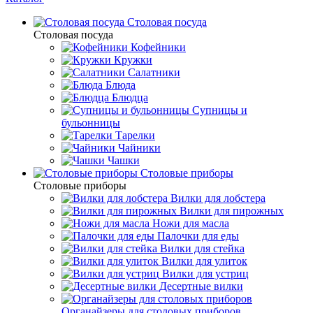
Столовая посуда
Столовая посуда
Кофейники
Кружки
Салатники
Блюда
Блюдца
Супницы и
бульонницы
Тарелки
Чайники
Чашки
Cтоловые приборы
Cтоловые приборы
Вилки для лобстера
Вилки для пирожных
Ножи для масла
Палочки для еды
Вилки для стейка
Вилки для улиток
Вилки для устриц
Десертные вилки
Органайзеры для столовых приборов