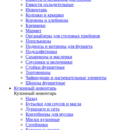
Емкости охладительные
Инвентарь
Колпаки и крышки
Корзины и хлебницы
Креманки
Мармит
Органайзеры для столовых приборов
Пепельницы
Подносы и витрины для фуршета
Подсалфетники
Сахарницы и масленки
Соусники и молочники
Стойки фуршетные
Тортовницы
Чафиндиши и нагревательные элементы
Щипцы фуршетные
Кухонный инвентарь
Кухонный инвентарь
Назад
Бутылки для соусов и масла
Дуршлаги и сита
Контейнеры для мусора
Миски кухонные
Сотейники
Кухонные ложки