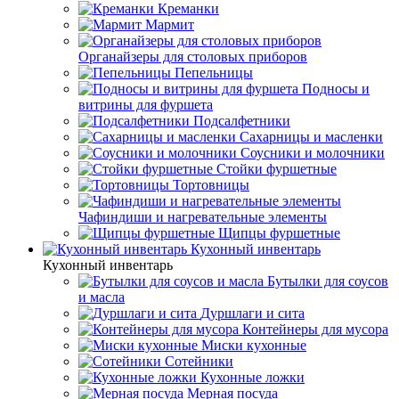
Креманки
Мармит
Органайзеры для столовых приборов
Пепельницы
Подносы и
витрины для фуршета
Подсалфетники
Сахарницы и масленки
Соусники и молочники
Стойки фуршетные
Тортовницы
Чафиндиши и нагревательные элементы
Щипцы фуршетные
Кухонный инвентарь
Кухонный инвентарь
Бутылки для соусов
и масла
Дуршлаги и сита
Контейнеры для мусора
Миски кухонные
Сотейники
Кухонные ложки
Мерная посуда