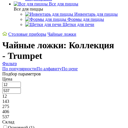
Все для пиццы
Все для пиццы
Инвентарь для пиццы
Формы для пиццы
Щетки для печи
Cтоловые приборы
Чайные ложки
Чайные ложки: Коллекция
- Trumpet
Фильтр
По популярности
По алфавиту
По цене
Подбор параметров
Цена
12
143
275
406
537
Склад
Основной (
1
)