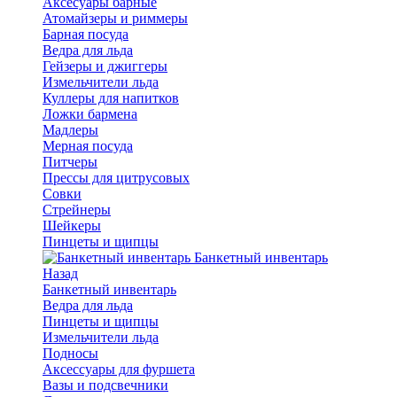
Аксесуары барные
Атомайзеры и риммеры
Барная посуда
Ведра для льда
Гейзеры и джиггеры
Измельчители льда
Куллеры для напитков
Ложки бармена
Мадлеры
Мерная посуда
Питчеры
Прессы для цитрусовых
Совки
Стрейнеры
Шейкеры
Пинцеты и щипцы
Банкетный инвентарь
Назад
Банкетный инвентарь
Ведра для льда
Пинцеты и щипцы
Измельчители льда
Подносы
Аксессуары для фуршета
Вазы и подсвечники