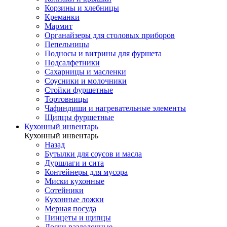
Корзины и хлебницы
Креманки
Мармит
Органайзеры для столовых приборов
Пепельницы
Подносы и витрины для фуршета
Подсалфетники
Сахарницы и масленки
Соусники и молочники
Стойки фуршетные
Тортовницы
Чафиндиши и нагревательные элементы
Щипцы фуршетные
Кухонный инвентарь
Кухонный инвентарь
Назад
Бутылки для соусов и масла
Дуршлаги и сита
Контейнеры для мусора
Миски кухонные
Сотейники
Кухонные ложки
Мерная посуда
Пинцеты и щипцы
Доски разделочные