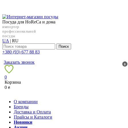
Посуда для HoReCa и дома
импортер
профессиональной
посуды
UA
|
RU
Поиск
+38‎0 (93) 677 88 83
Заказать звонок
0
0
Корзина
0
₴
О компании
Бренды
Доставка и Оплата
Прайсы и Каталоги
Новинки
Акции