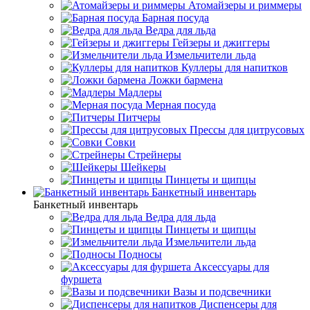
Атомайзеры и риммеры
Барная посуда
Ведра для льда
Гейзеры и джиггеры
Измельчители льда
Куллеры для напитков
Ложки бармена
Мадлеры
Мерная посуда
Питчеры
Прессы для цитрусовых
Совки
Стрейнеры
Шейкеры
Пинцеты и щипцы
Банкетный инвентарь
Банкетный инвентарь
Ведра для льда
Пинцеты и щипцы
Измельчители льда
Подносы
Аксессуары для
фуршета
Вазы и подсвечники
Диспенсеры для