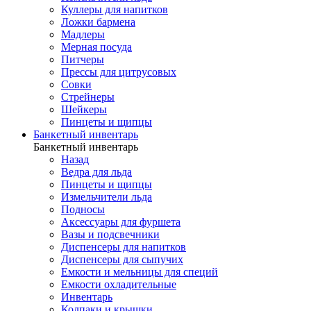
Куллеры для напитков
Ложки бармена
Мадлеры
Мерная посуда
Питчеры
Прессы для цитрусовых
Совки
Стрейнеры
Шейкеры
Пинцеты и щипцы
Банкетный инвентарь
Банкетный инвентарь
Назад
Ведра для льда
Пинцеты и щипцы
Измельчители льда
Подносы
Аксессуары для фуршета
Вазы и подсвечники
Диспенсеры для напитков
Диспенсеры для сыпучих
Емкости и мельницы для специй
Емкости охладительные
Инвентарь
Колпаки и крышки