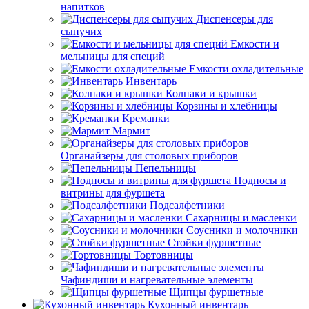
напитков
Диспенсеры для
сыпучих
Емкости и
мельницы для специй
Емкости охладительные
Инвентарь
Колпаки и крышки
Корзины и хлебницы
Креманки
Мармит
Органайзеры для столовых приборов
Пепельницы
Подносы и
витрины для фуршета
Подсалфетники
Сахарницы и масленки
Соусники и молочники
Стойки фуршетные
Тортовницы
Чафиндиши и нагревательные элементы
Щипцы фуршетные
Кухонный инвентарь