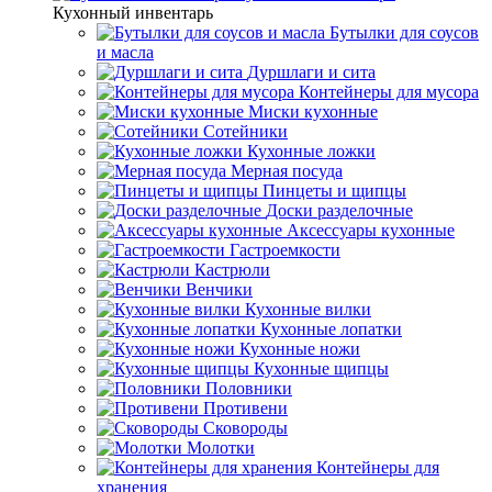
Кухонный инвентарь
Бутылки для соусов
и масла
Дуршлаги и сита
Контейнеры для мусора
Миски кухонные
Сотейники
Кухонные ложки
Мерная посуда
Пинцеты и щипцы
Доски разделочные
Аксессуары кухонные
Гастроемкости
Кастрюли
Венчики
Кухонные вилки
Кухонные лопатки
Кухонные ножи
Кухонные щипцы
Половники
Противени
Сковороды
Молотки
Контейнеры для
хранения