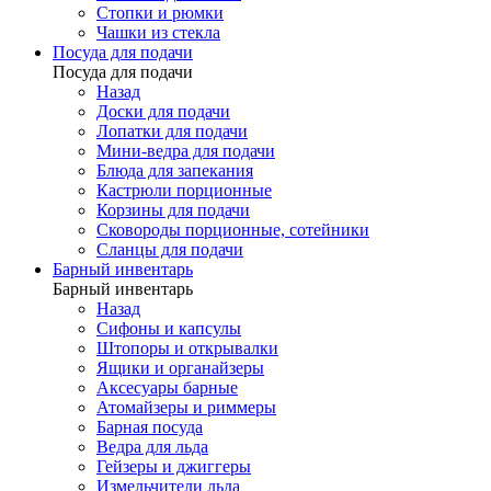
Стопки и рюмки
Чашки из стекла
Посуда для подачи
Посуда для подачи
Назад
Доски для подачи
Лопатки для подачи
Мини-ведра для подачи
Блюда для запекания
Кастрюли порционные
Корзины для подачи
Сковороды порционные, сотейники
Сланцы для подачи
Барный инвентарь
Барный инвентарь
Назад
Сифоны и капсулы
Штопоры и открывалки
Ящики и органайзеры
Аксесуары барные
Атомайзеры и риммеры
Барная посуда
Ведра для льда
Гейзеры и джиггеры
Измельчители льда