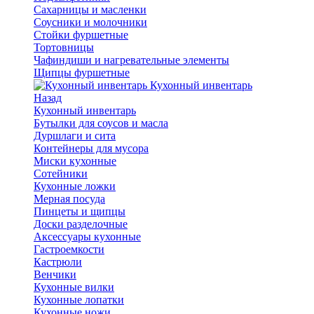
Сахарницы и масленки
Соусники и молочники
Стойки фуршетные
Тортовницы
Чафиндиши и нагревательные элементы
Щипцы фуршетные
Кухонный инвентарь
Назад
Кухонный инвентарь
Бутылки для соусов и масла
Дуршлаги и сита
Контейнеры для мусора
Миски кухонные
Сотейники
Кухонные ложки
Мерная посуда
Пинцеты и щипцы
Доски разделочные
Аксессуары кухонные
Гастроемкости
Кастрюли
Венчики
Кухонные вилки
Кухонные лопатки
Кухонные ножи