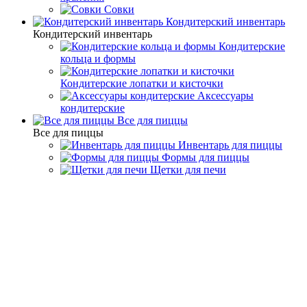
Совки
Кондитерский инвентарь
Кондитерский инвентарь
Кондитерские
кольца и формы
Кондитерские лопатки и кисточки
Аксессуары
кондитерские
Все для пиццы
Все для пиццы
Инвентарь для пиццы
Формы для пиццы
Щетки для печи
Cтоловые приборы
Десертные ножи
Десертные ножи - Amefa
Фильтр
По популярности
По алфавиту
По цене
Подбор параметров
Цена