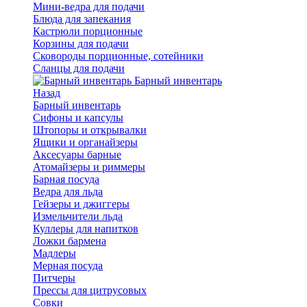
Мини-ведра для подачи
Блюда для запекания
Кастрюли порционные
Корзины для подачи
Сковороды порционные, сотейники
Сланцы для подачи
Барный инвентарь
Назад
Барный инвентарь
Сифоны и капсулы
Штопоры и открывалки
Ящики и органайзеры
Аксесуары барные
Атомайзеры и риммеры
Барная посуда
Ведра для льда
Гейзеры и джиггеры
Измельчители льда
Куллеры для напитков
Ложки бармена
Мадлеры
Мерная посуда
Питчеры
Прессы для цитрусовых
Совки