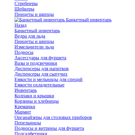
Стрейнеры
Шейкеры
Пинцеты и щипцы
Банкетный инвентарь
Назад
Банкетный инвентарь
Ведра для льда
Пинцеты и щипцы
Измельчители льда
Подносы
Аксессуары для фуршета
Вазы и подсвечники
Диспенсеры для напитков
Диспенсеры для сыпучих
Емкости и мельницы для специй
Емкости охладительные
Инвентарь
Колпаки и крышки
Корзины и хлебницы
Креманки
Мармит
Органайзеры для столовых приборов
Пепельницы
Подносы и витрины для фуршета
Подсалфетники