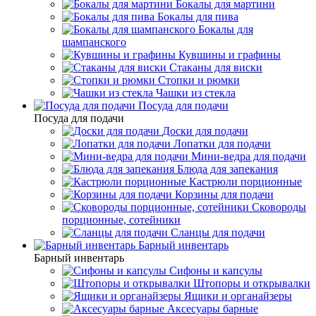
Бокалы для мартини
Бокалы для пива
Бокалы для
шампанского
Кувшины и графины
Стаканы для виски
Стопки и рюмки
Чашки из стекла
Посуда для подачи
Посуда для подачи
Доски для подачи
Лопатки для подачи
Мини-ведра для подачи
Блюда для запекания
Кастрюли порционные
Корзины для подачи
Сковороды
порционные, сотейники
Сланцы для подачи
Барный инвентарь
Барный инвентарь
Сифоны и капсулы
Штопоры и открывалки
Ящики и органайзеры
Аксесуары барные