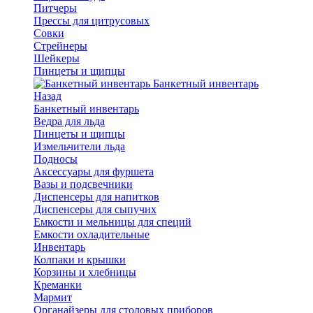
Питчеры
Прессы для цитрусовых
Совки
Стрейнеры
Шейкеры
Пинцеты и щипцы
Банкетный инвентарь
Назад
Банкетный инвентарь
Ведра для льда
Пинцеты и щипцы
Измельчители льда
Подносы
Аксессуары для фуршета
Вазы и подсвечники
Диспенсеры для напитков
Диспенсеры для сыпучих
Емкости и мельницы для специй
Емкости охладительные
Инвентарь
Колпаки и крышки
Корзины и хлебницы
Креманки
Мармит
Органайзеры для столовых приборов