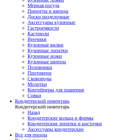
Мерная посуда
Пинцеты и щипцы
Доски разделочные
Аксессуары кухонные
Гастроемкости
Кастрюли
Венчики
Кухонные вилки
Кухонные лопатки
Кухонные ножи
Кухонные щипцы
Половники
Противени
Сковороды
Молотки
Контейнеры для хранения
Совки
Кондитерский инвентарь
Кондитерский инвентарь
Назад
Кондитерские кольца и формы
Кондитерские лопатки и кисточки
Аксессуары кондитерские
Все для пиццы