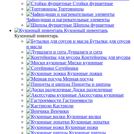
Стойки фуршетные
Тортовницы
Чафиндиши и нагревательные элементы
Щипцы фуршетные
Кухонный инвентарь
Кухонный инвентарь
Бутылки для соусов
и масла
Дуршлаги и сита
Контейнеры для мусора
Миски кухонные
Сотейники
Кухонные ложки
Мерная посуда
Пинцеты и щипцы
Доски разделочные
Аксессуары кухонные
Гастроемкости
Кастрюли
Венчики
Кухонные вилки
Кухонные лопатки
Кухонные ножи
Кухонные щипцы