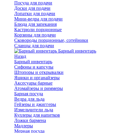
Посуда для подачи
Доски для подачи
Лопатки для подачи
Мини-ведра для подачи
Блюда для запекания
Кастрюли порционные
Корзины для подачи
Сковороды порционные, сотейники
Сланцы для подачи
Барный инвентарь
Назад
Барный инвентарь
Сифоны и капсулы
Штопоры и открывалки
Ящики и органайзеры
Аксесуары барные
Атомайзеры и риммеры
Барная посуда
Ведра для льда
Гейзеры и джиггеры
Измельчители льда
Куллеры для напитков
Ложки бармена
Мадлеры
Мерная посуда