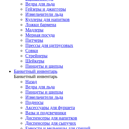
Ведра для льда
Гейзеры и джиггеры
Измельчители льда
Куллеры для напитков
Ложки бармена
Мадлеры
Мерная посуда
Питчеры
Прессы для цитрусовых
Совки
Стрейнеры
Шейкеры
Пинцеты и щипцы
Банкетный инвентарь
Банкетный инвентарь
Назад
Ведра для льда
Пинцеты и щипцы
Измельчители льда
Подносы
Аксессуары для фуршета
Вазы и подсвечники
Диспенсеры для напитков
Диспенсеры для сыпучих
Емкости и мельницы для специй