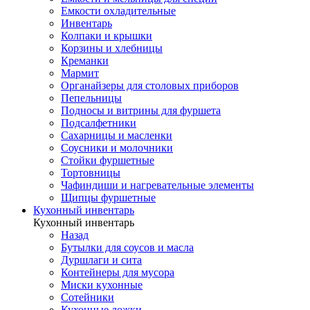
Емкости охладительные
Инвентарь
Колпаки и крышки
Корзины и хлебницы
Креманки
Мармит
Органайзеры для столовых приборов
Пепельницы
Подносы и витрины для фуршета
Подсалфетники
Сахарницы и масленки
Соусники и молочники
Стойки фуршетные
Тортовницы
Чафиндиши и нагревательные элементы
Щипцы фуршетные
Кухонный инвентарь
Кухонный инвентарь
Назад
Бутылки для соусов и масла
Дуршлаги и сита
Контейнеры для мусора
Миски кухонные
Сотейники
Кухонные ложки