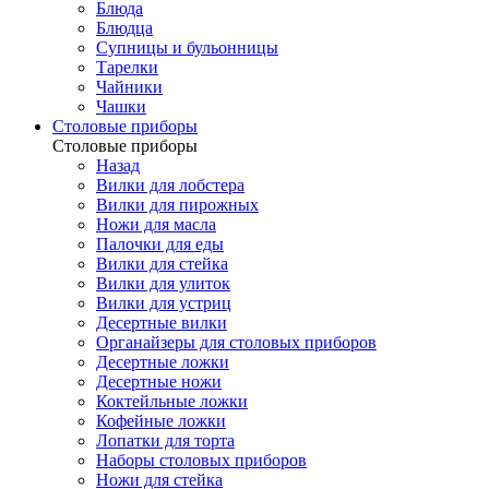
Блюда
Блюдца
Супницы и бульонницы
Тарелки
Чайники
Чашки
Cтоловые приборы
Cтоловые приборы
Назад
Вилки для лобстера
Вилки для пирожных
Ножи для масла
Палочки для еды
Вилки для стейка
Вилки для улиток
Вилки для устриц
Десертные вилки
Органайзеры для столовых приборов
Десертные ложки
Десертные ножи
Коктейльные ложки
Кофейные ложки
Лопатки для торта
Наборы столовых приборов
Ножи для стейка