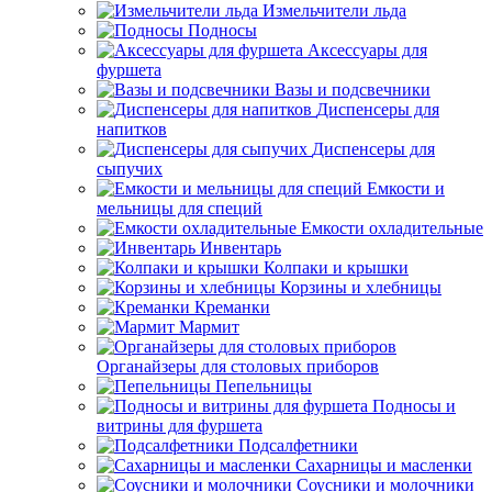
Измельчители льда
Подносы
Аксессуары для
фуршета
Вазы и подсвечники
Диспенсеры для
напитков
Диспенсеры для
сыпучих
Емкости и
мельницы для специй
Емкости охладительные
Инвентарь
Колпаки и крышки
Корзины и хлебницы
Креманки
Мармит
Органайзеры для столовых приборов
Пепельницы
Подносы и
витрины для фуршета
Подсалфетники
Сахарницы и масленки
Соусники и молочники