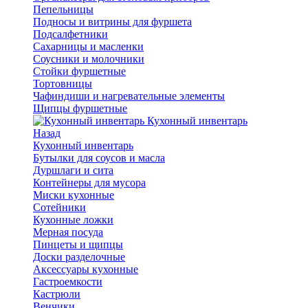
Пепельницы
Подносы и витрины для фуршета
Подсалфетники
Сахарницы и масленки
Соусники и молочники
Стойки фуршетные
Тортовницы
Чафиндиши и нагревательные элементы
Щипцы фуршетные
Кухонный инвентарь
Назад
Кухонный инвентарь
Бутылки для соусов и масла
Дуршлаги и сита
Контейнеры для мусора
Миски кухонные
Сотейники
Кухонные ложки
Мерная посуда
Пинцеты и щипцы
Доски разделочные
Аксессуары кухонные
Гастроемкости
Кастрюли
Венчики