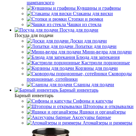
шампанского
Кувшины и графины
Стаканы для виски
Стопки и рюмки
Чашки из стекла
Посуда для подачи
Посуда для подачи
Доски для подачи
Лопатки для подачи
Мини-ведра для подачи
Блюда для запекания
Кастрюли порционные
Корзины для подачи
Сковороды
порционные, сотейники
Сланцы для подачи
Барный инвентарь
Барный инвентарь
Сифоны и капсулы
Штопоры и открывалки
Ящики и органайзеры
Аксесуары барные
Атомайзеры и риммеры