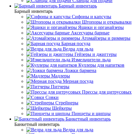
Сланцы для подачи
Барный инвентарь
Барный инвентарь
Сифоны и капсулы
Штопоры и открывалки
Ящики и органайзеры
Аксесуары барные
Атомайзеры и риммеры
Барная посуда
Ведра для льда
Гейзеры и джиггеры
Измельчители льда
Куллеры для напитков
Ложки бармена
Мадлеры
Мерная посуда
Питчеры
Прессы для цитрусовых
Совки
Стрейнеры
Шейкеры
Пинцеты и щипцы
Банкетный инвентарь
Банкетный инвентарь
Ведра для льда