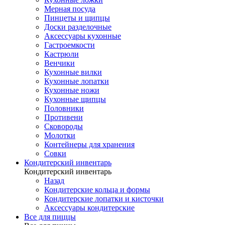
Мерная посуда
Пинцеты и щипцы
Доски разделочные
Аксессуары кухонные
Гастроемкости
Кастрюли
Венчики
Кухонные вилки
Кухонные лопатки
Кухонные ножи
Кухонные щипцы
Половники
Противени
Сковороды
Молотки
Контейнеры для хранения
Совки
Кондитерский инвентарь
Кондитерский инвентарь
Назад
Кондитерские кольца и формы
Кондитерские лопатки и кисточки
Аксессуары кондитерские
Все для пиццы