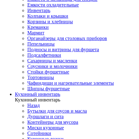
Емкости охладительные
Инвентарь
Колпаки и крышки
Корзины и хлебницы
Креманки
Мармит
Органайзеры для столовых приборов
Пепельницы
Подносы и витрины для фуршета
Подсалфетники
Сахарницы и масленки
Соусники и молочники
Стойки фуршетные
Тортовницы
Чафиндиши и нагревательные элементы
Щипцы фуршетные
Кухонный инвентарь
Кухонный инвентарь
Назад
Бутылки для соусов и масла
Дуршлаги и сита
Контейнеры для мусора
Миски кухонные
Сотейники
Кухонные ложки