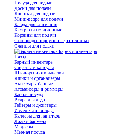
Посуда для подачи
Доски для подачи
Лопатки для подачи
Мини-ведра для подачи
Блюда для запекания
Кастрюли порционные
Корзины для подачи
Сковороды порционные, сотейники
Сланцы для подачи
Барный инвентарь
Назад
Барный инвентарь
Сифоны и капсулы
Штопоры и открывалки
Ящики и органайзеры
Аксесуары барные
Атомайзеры и риммеры
Барная посуда
Ведра для льда
Гейзеры и джиггеры
Измельчители льда
Куллеры для напитков
Ложки бармена
Мадлеры
Мерная посуда