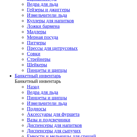
Ведра для льда
Гейзеры и джиггеры
Измельчители льда
Куллеры для напитков
Ложки бармена
Мадлеры
Мерная посуда
Питчеры
Прессы для цитрусовых
Совки
Стрейнеры
Шейкеры
Пинцеты и щипцы
Банкетный инвентарь
Банкетный инвентарь
Назад
Ведра для льда
Пинцеты и щипцы
Измельчители льда
Подносы
Аксессуары для фуршета
Вазы и подсвечники
Диспенсеры для напитков
Диспенсеры для сыпучих
Емкости и мельницы для специй