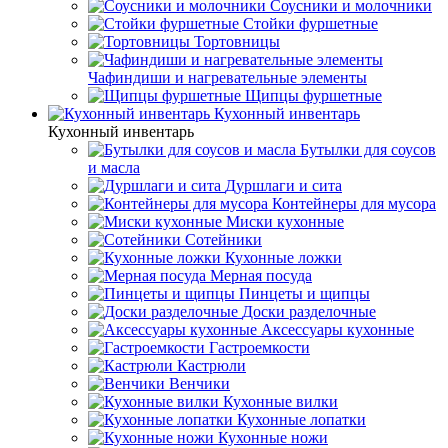
Соусники и молочники
Стойки фуршетные
Тортовницы
Чафиндиши и нагревательные элементы
Щипцы фуршетные
Кухонный инвентарь
Кухонный инвентарь
Бутылки для соусов
и масла
Дуршлаги и сита
Контейнеры для мусора
Миски кухонные
Сотейники
Кухонные ложки
Мерная посуда
Пинцеты и щипцы
Доски разделочные
Аксессуары кухонные
Гастроемкости
Кастрюли
Венчики
Кухонные вилки
Кухонные лопатки
Кухонные ножи