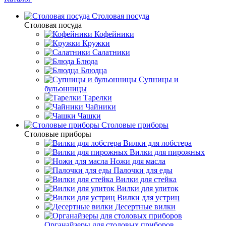
Столовая посуда
Столовая посуда
Кофейники
Кружки
Салатники
Блюда
Блюдца
Супницы и
бульонницы
Тарелки
Чайники
Чашки
Cтоловые приборы
Cтоловые приборы
Вилки для лобстера
Вилки для пирожных
Ножи для масла
Палочки для еды
Вилки для стейка
Вилки для улиток
Вилки для устриц
Десертные вилки
Органайзеры для столовых приборов