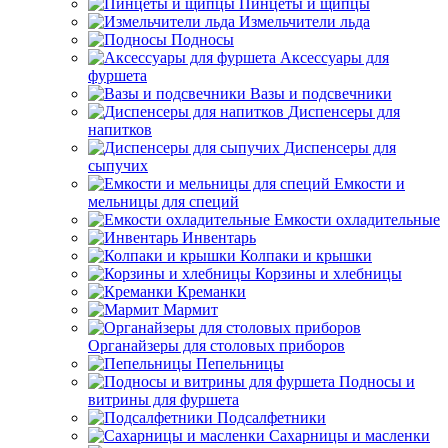
Пинцеты и щипцы
Измельчители льда
Подносы
Аксессуары для
фуршета
Вазы и подсвечники
Диспенсеры для
напитков
Диспенсеры для
сыпучих
Емкости и
мельницы для специй
Емкости охладительные
Инвентарь
Колпаки и крышки
Корзины и хлебницы
Креманки
Мармит
Органайзеры для столовых приборов
Пепельницы
Подносы и
витрины для фуршета
Подсалфетники
Сахарницы и масленки