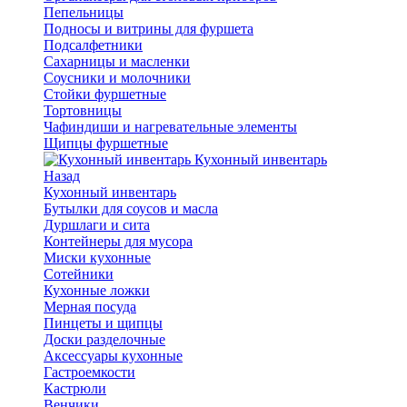
Пепельницы
Подносы и витрины для фуршета
Подсалфетники
Сахарницы и масленки
Соусники и молочники
Стойки фуршетные
Тортовницы
Чафиндиши и нагревательные элементы
Щипцы фуршетные
Кухонный инвентарь
Назад
Кухонный инвентарь
Бутылки для соусов и масла
Дуршлаги и сита
Контейнеры для мусора
Миски кухонные
Сотейники
Кухонные ложки
Мерная посуда
Пинцеты и щипцы
Доски разделочные
Аксессуары кухонные
Гастроемкости
Кастрюли
Венчики