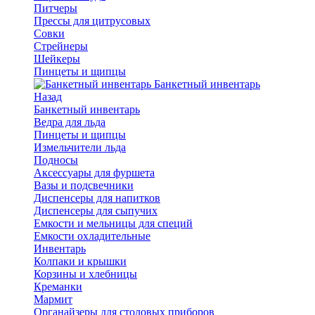
Питчеры
Прессы для цитрусовых
Совки
Стрейнеры
Шейкеры
Пинцеты и щипцы
Банкетный инвентарь
Назад
Банкетный инвентарь
Ведра для льда
Пинцеты и щипцы
Измельчители льда
Подносы
Аксессуары для фуршета
Вазы и подсвечники
Диспенсеры для напитков
Диспенсеры для сыпучих
Емкости и мельницы для специй
Емкости охладительные
Инвентарь
Колпаки и крышки
Корзины и хлебницы
Креманки
Мармит
Органайзеры для столовых приборов