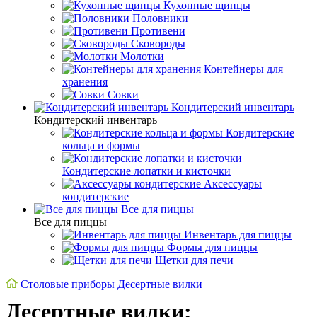
Кухонные щипцы
Половники
Противени
Сковороды
Молотки
Контейнеры для
хранения
Совки
Кондитерский инвентарь
Кондитерский инвентарь
Кондитерские
кольца и формы
Кондитерские лопатки и кисточки
Аксессуары
кондитерские
Все для пиццы
Все для пиццы
Инвентарь для пиццы
Формы для пиццы
Щетки для печи
Cтоловые приборы
Десертные вилки
Десертные вилки: