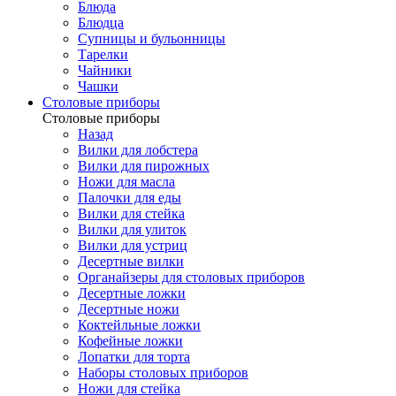
Блюда
Блюдца
Супницы и бульонницы
Тарелки
Чайники
Чашки
Cтоловые приборы
Cтоловые приборы
Назад
Вилки для лобстера
Вилки для пирожных
Ножи для масла
Палочки для еды
Вилки для стейка
Вилки для улиток
Вилки для устриц
Десертные вилки
Органайзеры для столовых приборов
Десертные ложки
Десертные ножи
Коктейльные ложки
Кофейные ложки
Лопатки для торта
Наборы столовых приборов
Ножи для стейка