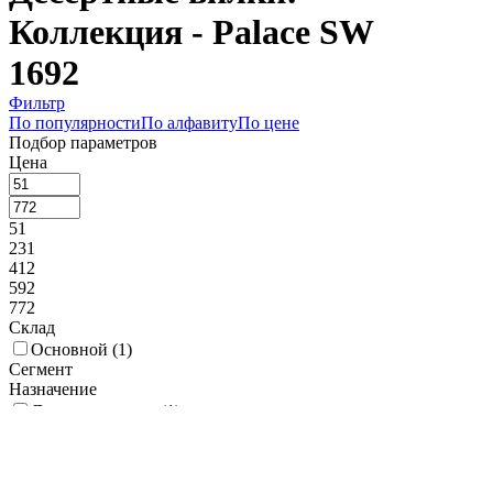
Коллекция - Palace SW
1692
Фильтр
По популярности
По алфавиту
По цене
Подбор параметров
Цена
51
231
412
592
772
Склад
Основной (
1
)
Сегмент
Назначение
Десертная вилка (
1
)
Производитель
Pintinox (
1
)
Коллекция