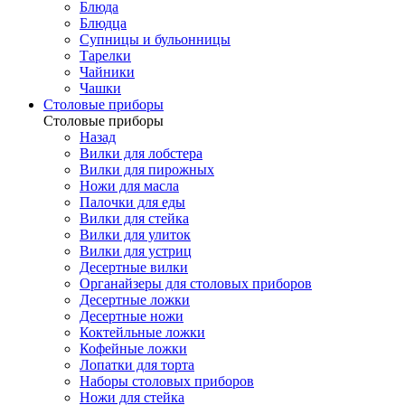
Блюда
Блюдца
Супницы и бульонницы
Тарелки
Чайники
Чашки
Cтоловые приборы
Cтоловые приборы
Назад
Вилки для лобстера
Вилки для пирожных
Ножи для масла
Палочки для еды
Вилки для стейка
Вилки для улиток
Вилки для устриц
Десертные вилки
Органайзеры для столовых приборов
Десертные ложки
Десертные ножи
Коктейльные ложки
Кофейные ложки
Лопатки для торта
Наборы столовых приборов
Ножи для стейка