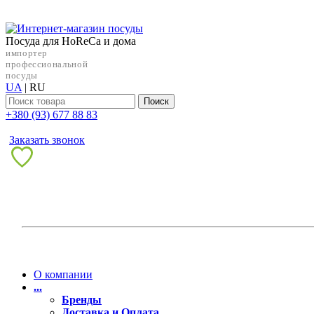
Посуда для HoReCa и дома
импортер
профессиональной
посуды
UA
|
RU
Поиск
+38‎0 (93) 677 88 83
Заказать звонок
О компании
...
Бренды
Доставка и Оплата