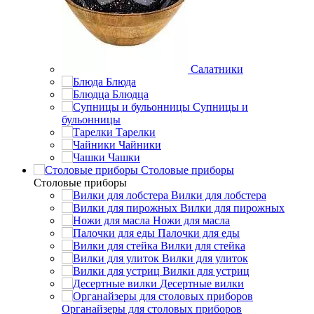
Салатники
Блюда
Блюдца
Супницы и
бульонницы
Тарелки
Чайники
Чашки
Cтоловые приборы
Cтоловые приборы
Вилки для лобстера
Вилки для пирожных
Ножи для масла
Палочки для еды
Вилки для стейка
Вилки для улиток
Вилки для устриц
Десертные вилки
Органайзеры для столовых приборов