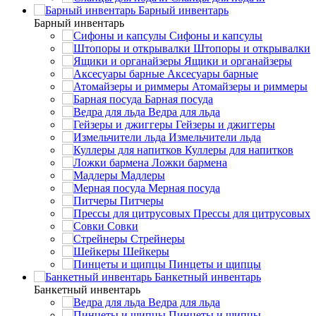
Барный инвентарь
Барный инвентарь
Сифоны и капсулы
Штопоры и открывалки
Ящики и органайзеры
Аксесуары барные
Атомайзеры и риммеры
Барная посуда
Ведра для льда
Гейзеры и джиггеры
Измельчители льда
Куллеры для напитков
Ложки бармена
Мадлеры
Мерная посуда
Питчеры
Прессы для цитрусовых
Совки
Стрейнеры
Шейкеры
Пинцеты и щипцы
Банкетный инвентарь
Банкетный инвентарь
Ведра для льда
Пинцеты и щипцы