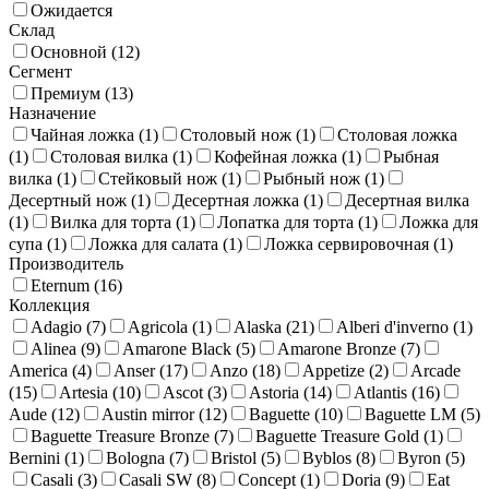
Ожидается
Рыбные вилки
33
Рыбные ножи
33
Столовые вилки
97
Склад
Столовые ложки
104
Столовые ножи
102
Основной (
12
)
Сегмент
Упаковки для приборов
4
Чайные ложки
96
Премиум (
13
)
Назначение
Чайная ложка (
1
)
Столовый нож (
1
)
Столовая ложка
(
1
)
Столовая вилка (
1
)
Кофейная ложка (
1
)
Рыбная
вилка (
1
)
Стейковый нож (
1
)
Рыбный нож (
1
)
Десертный нож (
1
)
Десертная ложка (
1
)
Десертная вилка
(
1
)
Вилка для торта (
1
)
Лопатка для торта (
1
)
Ложка для
супа (
1
)
Ложка для салата (
1
)
Ложка сервировочная (
1
)
Производитель
Eternum (
16
)
Коллекция
Adagio (
7
)
Agricola (
1
)
Alaska (
21
)
Alberi d'inverno (
1
)
Alinea (
9
)
Amarone Black (
5
)
Amarone Bronze (
7
)
America (
4
)
Anser (
17
)
Anzo (
18
)
Appetize (
2
)
Arcade
(
15
)
Artesia (
10
)
Ascot (
3
)
Astoria (
14
)
Atlantis (
16
)
Aude (
12
)
Austin mirror (
12
)
Baguette (
10
)
Baguette LM (
5
)
Baguette Treasure Bronze (
7
)
Baguette Treasure Gold (
1
)
Bernini (
1
)
Bologna (
7
)
Bristol (
5
)
Byblos (
8
)
Byron (
5
)
Casali (
3
)
Casali SW (
8
)
Concept (
1
)
Doria (
9
)
Eat