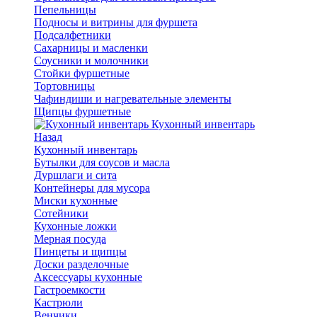
Пепельницы
Подносы и витрины для фуршета
Подсалфетники
Сахарницы и масленки
Соусники и молочники
Стойки фуршетные
Тортовницы
Чафиндиши и нагревательные элементы
Щипцы фуршетные
Кухонный инвентарь
Назад
Кухонный инвентарь
Бутылки для соусов и масла
Дуршлаги и сита
Контейнеры для мусора
Миски кухонные
Сотейники
Кухонные ложки
Мерная посуда
Пинцеты и щипцы
Доски разделочные
Аксессуары кухонные
Гастроемкости
Кастрюли
Венчики