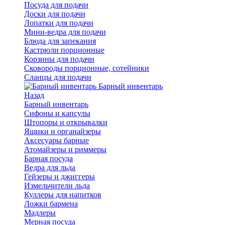
Посуда для подачи
Доски для подачи
Лопатки для подачи
Мини-ведра для подачи
Блюда для запекания
Кастрюли порционные
Корзины для подачи
Сковороды порционные, сотейники
Сланцы для подачи
Барный инвентарь
Назад
Барный инвентарь
Сифоны и капсулы
Штопоры и открывалки
Ящики и органайзеры
Аксесуары барные
Атомайзеры и риммеры
Барная посуда
Ведра для льда
Гейзеры и джиггеры
Измельчители льда
Куллеры для напитков
Ложки бармена
Мадлеры
Мерная посуда