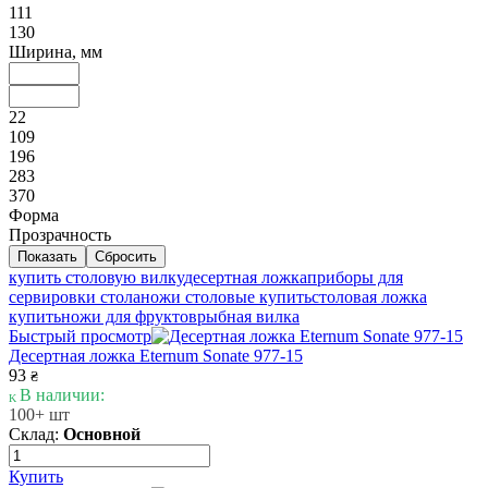
111
130
Ширина, мм
22
109
196
283
370
Форма
Прозрачность
купить столовую вилку
десертная ложка
приборы для
сервировки стола
ножи столовые купить
столовая ложка
купить
ножи для фруктов
рыбная вилка
Быстрый просмотр
Десертная ложка Eternum Sonate 977-15
93
₴
В наличии:
100+ шт
Склад:
Основной
Купить