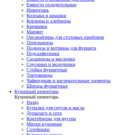
Емкости охладительные
Инвентарь
Колпаки и крышки
Корзины и хлебницы
Креманки
Мармит
Органайзеры для столовых приборов
Пепельницы
Подносы и витрины для фуршета
Подсалфетники
Сахарницы и масленки
Соусники и молочники
Стойки фуршетные
Тортовницы
Чафиндиши и нагревательные элементы
Щипцы фуршетные
Кухонный инвентарь
Кухонный инвентарь
Назад
Бутылки для соусов и масла
Дуршлаги и сита
Контейнеры для мусора
Миски кухонные
Сотейники
Кухонные ложки