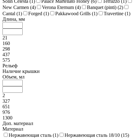
Solin Celesta (
1
)
Palace Martellato Honey (
6
)
Terrazzo (
1
)
New Carmen (
4
)
Verona Eternum (
4
)
Banquet (pinti) (
2
)
Cantal (
1
)
Forged (
1
)
Pakkawood Grills (
1
)
Travertine (
1
)
Длина, мм
21
160
298
437
575
Рельеф
Наличие крышки
Объем, мл
2
327
651
976
1300
Доп. материал
Материал
Нержавеющая сталь (
1
)
Нержавеющая сталь 18/10 (
15
)