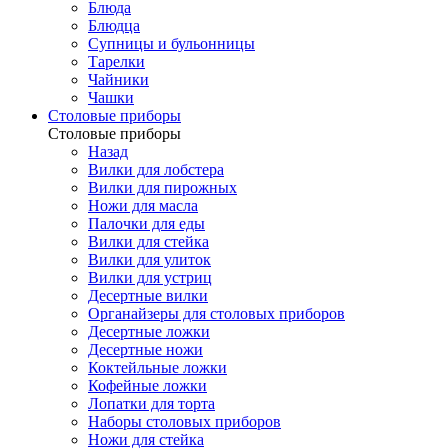
Блюда
Блюдца
Супницы и бульонницы
Тарелки
Чайники
Чашки
Cтоловые приборы
Cтоловые приборы
Назад
Вилки для лобстера
Вилки для пирожных
Ножи для масла
Палочки для еды
Вилки для стейка
Вилки для улиток
Вилки для устриц
Десертные вилки
Органайзеры для столовых приборов
Десертные ложки
Десертные ножи
Коктейльные ложки
Кофейные ложки
Лопатки для торта
Наборы столовых приборов
Ножи для стейка