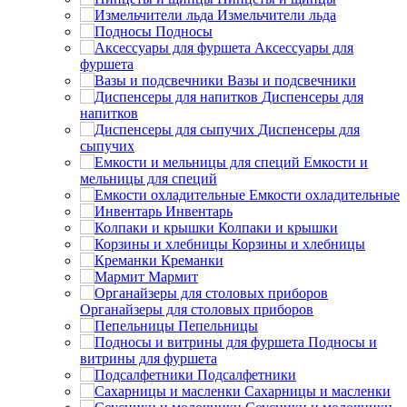
Измельчители льда
Подносы
Аксессуары для
фуршета
Вазы и подсвечники
Диспенсеры для
напитков
Диспенсеры для
сыпучих
Емкости и
мельницы для специй
Емкости охладительные
Инвентарь
Колпаки и крышки
Корзины и хлебницы
Креманки
Мармит
Органайзеры для столовых приборов
Пепельницы
Подносы и
витрины для фуршета
Подсалфетники
Сахарницы и масленки