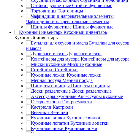
Соусники и молочники
Стойки фуршетные
Тортовницы
Чафиндиши и нагревательные элементы
Щипцы фуршетные
Кухонный инвентарь
Кухонный инвентарь
Бутылки для соусов
и масла
Дуршлаги и сита
Контейнеры для мусора
Миски кухонные
Сотейники
Кухонные ложки
Мерная посуда
Пинцеты и щипцы
Доски разделочные
Аксессуары кухонные
Гастроемкости
Кастрюли
Венчики
Кухонные вилки
Кухонные лопатки
Кухонные ножи