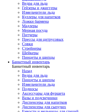
Ведра для льда
Гейзеры и джиггеры
Измельчители льда
Куллеры для напитков
Ложки бармена
Мадлеры
Мерная посуда
Питчеры
Прессы для цитрусовых
Совки
Стрейнеры
Шейкеры
Пинцеты и щипцы
Банкетный инвентарь
Банкетный инвентарь
Назад
Ведра для льда
Пинцеты и щипцы
Измельчители льда
Подносы
Аксессуары для фуршета
Вазы и подсвечники
Диспенсеры для напитков
Диспенсеры для сыпучих
Емкости и мельницы для специй