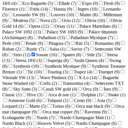
18/0 (
4
)
Eco Baguette (
5
)
Ellade (
7
)
Expo (
9
)
Flesh (
9
)
Florence (
1
)
Frida (
14
)
Hanna (
9
)
Ingres (
10
)
Leonardo
(
5
)
Leonardo SW (
9
)
Louvres (
10
)
Maitre (
8
)
Millenium
(
9
)
Modena (
5
)
Nova (
2
)
Octo (
12
)
Olivia (
16
)
Olivia
Gold 14 (
6
)
Opera (
12
)
Orsay (
11
)
Palace Martellato (
6
)
Palace SW 1692 (
13
)
Palace SW 1693 (
9
)
Palace tittanium
(Alchimique) (
8
)
Palladium (
13
)
Palladium Mystique (
7
)
Perle (
10
)
Petale (
9
)
Pitagora (
7
)
Ritz (
5
)
Romanino (
8
)
Ruban (
2
)
Rustic (
7
)
Salsa (
1
)
Savoy (
7
)
Settecento SW
(
8
)
Sirio (
12
)
Sonate (
16
)
Spaten (
8
)
Stile (
5
)
Stresa
(
13
)
Stresa 18\0 (
3
)
Superga (
8
)
Sushi Queen (
4
)
Swing
(
8
)
Synthesis (
10
)
Synthesis Mystique (
9
)
Synthesis Treasure
Bronze (
1
)
Tie (
10
)
Touring (
3
)
Trapez (
4
)
Trumpet (
9
)
Vitoriale SW (
13
)
Wave Pintinox (
5
)
X-Lo (
14
)
Baguette
Stone Washed (
4
)
Corfu (
2
)
Tramontina (
4
)
Settecento TXT
(
8
)
Sky Satin (
3
)
Casali SW gold (
4
)
Orca (
9
)
Iseo (
9
)
Classic (
1
)
Hive (
3
)
Arca di noe (
1
)
Dolphin (
1
)
Snake (
1
)
Amarone Gold (
6
)
Tulipani (
1
)
Cento (
9
)
Asia (
1
)
Leopard (
1
)
Marte (
5
)
Torino (
6
)
Orca mat black (
9
)
Orca
mat champagne (
9
)
Orca mat copper (
9
)
Ravenna (
9
)
Ecobaguette (
9
)
Nardo (
7
)
Nardo Champagne Matt (
1
)
Nardo Black (
1
)
Heaven Velvet (
5
)
Nardo Champagne (
6
)