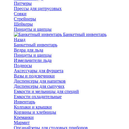
Питчеры
Прессы для цитрусовых
Совки
Стрейнеры
Шейкеры
Пинцеты и щипцы
Банкетный инвентарь
Назад
Банкетный инвентарь
Ведра для льда
Пинцеты и щипцы
Измельчители льда
Подносы
Аксессуары для фуршета
Вазы и подсвечники
Диспенсеры для напитков
Диспенсеры для сыпучих
Емкости и мельницы для специй
Емкости охладительные
Инвентарь
Колпаки и крышки
Корзины и хлебницы
Креманки
Мармит
Органайзеры для столовых приборов