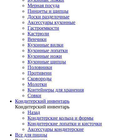
Мерная посуда
Пинцеты и щипцы
Доски разделочные
Аксессуары кухонные
Гастроемкости
Кастрюли
Венчики
Кухонные вилки
Кухонные лопатки
Кухонные ножи
Кухонные щипцы
Половники
Противени
Сковороды
Молотки
Контейнеры для хранения
Совки
Кондитерский инвентарь
Кондитерский инвентарь
Назад
Кондитерские кольца и формы
Кондитерские лопатки и кисточки
Аксессуары кондитерские
Все для пиццы