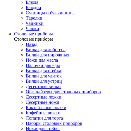
Блюда
Блюдца
Супницы и бульонницы
Тарелки
Чайники
Чашки
Cтоловые приборы
Cтоловые приборы
Назад
Вилки для лобстера
Вилки для пирожных
Ножи для масла
Палочки для еды
Вилки для стейка
Вилки для улиток
Вилки для устриц
Десертные вилки
Органайзеры для столовых приборов
Десертные ложки
Десертные ножи
Коктейльные ложки
Кофейные ложки
Лопатки для торта
Наборы столовых приборов
Ножи для стейка