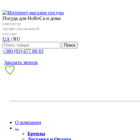
Посуда для HoReCa и дома
импортер
профессиональной
посуды
UA
|
RU
Поиск
+38‎0 (93) 677 88 83
Заказать звонок
О компании
...
Бренды
Доставка и Оплата