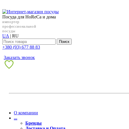
Посуда для HoReCa и дома
импортер
профессиональной
посуды
UA
|
RU
Поиск
+38‎0 (93) 677 88 83
Заказать звонок
О компании
...
Бренды
Доставка и Оплата