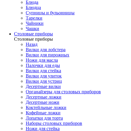
Блюда
Блюдца
Супницы и бульонницы
Тарелки
Чайники
Чашки
Cтоловые приборы
Cтоловые приборы
Назад
Вилки для лобстера
Вилки для пирожных
Ножи для масла
Палочки для еды
Вилки для стейка
Вилки для улиток
Вилки для устриц
Десертные вилки
Органайзеры для столовых приборов
Десертные ложки
Десертные ножи
Коктейльные ложки
Кофейные ложки
Лопатки для торта
Наборы столовых приборов
Ножи для стейка