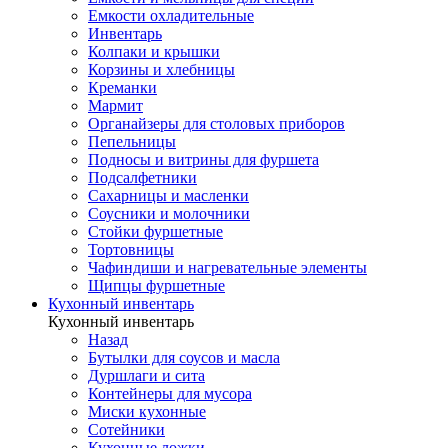
Емкости охладительные
Инвентарь
Колпаки и крышки
Корзины и хлебницы
Креманки
Мармит
Органайзеры для столовых приборов
Пепельницы
Подносы и витрины для фуршета
Подсалфетники
Сахарницы и масленки
Соусники и молочники
Стойки фуршетные
Тортовницы
Чафиндиши и нагревательные элементы
Щипцы фуршетные
Кухонный инвентарь
Кухонный инвентарь
Назад
Бутылки для соусов и масла
Дуршлаги и сита
Контейнеры для мусора
Миски кухонные
Сотейники
Кухонные ложки