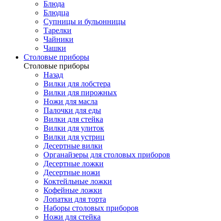
Блюда
Блюдца
Супницы и бульонницы
Тарелки
Чайники
Чашки
Cтоловые приборы
Cтоловые приборы
Назад
Вилки для лобстера
Вилки для пирожных
Ножи для масла
Палочки для еды
Вилки для стейка
Вилки для улиток
Вилки для устриц
Десертные вилки
Органайзеры для столовых приборов
Десертные ложки
Десертные ножи
Коктейльные ложки
Кофейные ложки
Лопатки для торта
Наборы столовых приборов
Ножи для стейка