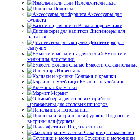
Измельчители льда
Подносы
Аксессуары для
фуршета
Вазы и подсвечники
Диспенсеры для
напитков
Диспенсеры для
сыпучих
Емкости и
мельницы для специй
Емкости охладительные
Инвентарь
Колпаки и крышки
Корзины и хлебницы
Креманки
Мармит
Органайзеры для столовых приборов
Пепельницы
Подносы и
витрины для фуршета
Подсалфетники
Сахарницы и масленки
Соусники и молочники