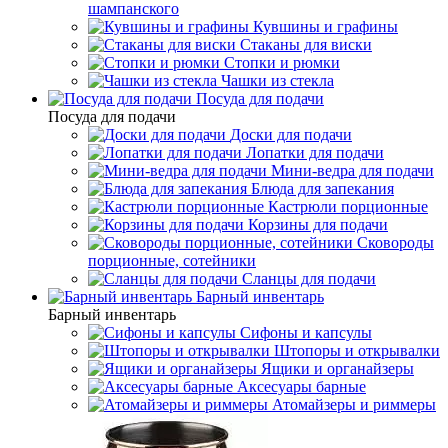
шампанского
Кувшины и графины
Стаканы для виски
Стопки и рюмки
Чашки из стекла
Посуда для подачи
Посуда для подачи
Доски для подачи
Лопатки для подачи
Мини-ведра для подачи
Блюда для запекания
Кастрюли порционные
Корзины для подачи
Сковороды
порционные, сотейники
Сланцы для подачи
Барный инвентарь
Барный инвентарь
Сифоны и капсулы
Штопоры и открывалки
Ящики и органайзеры
Аксесуары барные
Атомайзеры и риммеры