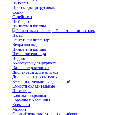
Питчеры
Прессы для цитрусовых
Совки
Стрейнеры
Шейкеры
Пинцеты и щипцы
Банкетный инвентарь
Назад
Банкетный инвентарь
Ведра для льда
Пинцеты и щипцы
Измельчители льда
Подносы
Аксессуары для фуршета
Вазы и подсвечники
Диспенсеры для напитков
Диспенсеры для сыпучих
Емкости и мельницы для специй
Емкости охладительные
Инвентарь
Колпаки и крышки
Корзины и хлебницы
Креманки
Мармит
Органайзеры для столовых приборов