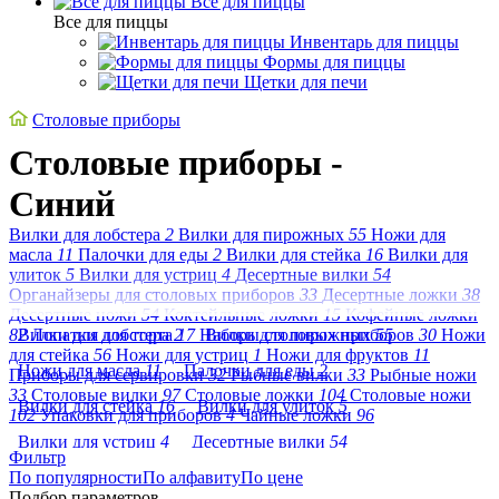
Все для пиццы
Все для пиццы
Инвентарь для пиццы
Формы для пиццы
Щетки для печи
Cтоловые приборы
Cтоловые приборы -
Синий
Вилки для лобстера
2
Вилки для пирожных
55
Ножи для
масла
11
Палочки для еды
2
Вилки для стейка
16
Вилки для
улиток
5
Вилки для устриц
4
Десертные вилки
54
Органайзеры для столовых приборов
33
Десертные ложки
38
Десертные ножи
54
Коктейльные ложки
15
Кофейные ложки
82
Вилки для лобстера
Лопатки для торта
2
17
Наборы столовых приборов
Вилки для пирожных
55
30
Ножи
для стейка
56
Ножи для устриц
1
Ножи для фруктов
11
Ножи для масла
11
Палочки для еды
2
Приборы для сервировки
32
Рыбные вилки
33
Рыбные ножи
33
Столовые вилки
97
Столовые ложки
104
Столовые ножи
Вилки для стейка
16
Вилки для улиток
5
102
Упаковки для приборов
4
Чайные ложки
96
Вилки для устриц
4
Десертные вилки
54
Фильтр
По популярности
Органайзеры для столовых приборов
По алфавиту
По цене
33
Подбор параметров