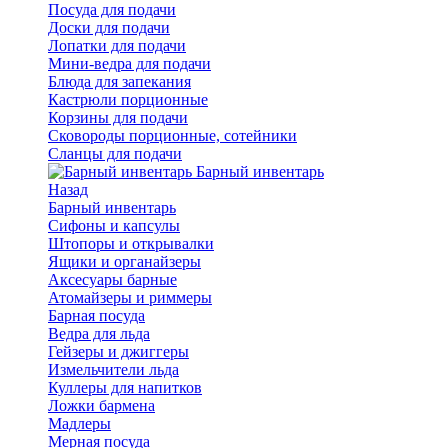
Посуда для подачи
Доски для подачи
Лопатки для подачи
Мини-ведра для подачи
Блюда для запекания
Кастрюли порционные
Корзины для подачи
Сковороды порционные, сотейники
Сланцы для подачи
Барный инвентарь
Назад
Барный инвентарь
Сифоны и капсулы
Штопоры и открывалки
Ящики и органайзеры
Аксесуары барные
Атомайзеры и риммеры
Барная посуда
Ведра для льда
Гейзеры и джиггеры
Измельчители льда
Куллеры для напитков
Ложки бармена
Мадлеры
Мерная посуда