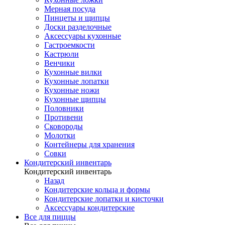
Мерная посуда
Пинцеты и щипцы
Доски разделочные
Аксессуары кухонные
Гастроемкости
Кастрюли
Венчики
Кухонные вилки
Кухонные лопатки
Кухонные ножи
Кухонные щипцы
Половники
Противени
Сковороды
Молотки
Контейнеры для хранения
Совки
Кондитерский инвентарь
Кондитерский инвентарь
Назад
Кондитерские кольца и формы
Кондитерские лопатки и кисточки
Аксессуары кондитерские
Все для пиццы