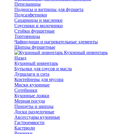
Пепельницы
Подносы и витрины для фуршета
Подсалфетники
Сахарницы и масленки
Соусники и молочники
Стойки фуршетные
Тортовницы
Чафиндиши и нагревательные элементы
Щипцы фуршетные
Кухонный инвентарь
Назад
Кухонный инвентарь
Бутылки для соусов и масла
Дуршлаги и сита
Контейнеры для мусора
Миски кухонные
Сотейники
Кухонные ложки
Мерная посуда
Пинцеты и щипцы
Доски разделочные
Аксессуары кухонные
Гастроемкости
Кастрюли
Венчики