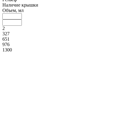
Наличие крышки
Объем, мл
2
327
651
976
1300
Доп. материал
Материал
Нержавеющая сталь (
1
)
Цвет ручки
Длина лезвия, мм
80
95
110
125
140
Толщина лезвия, мм