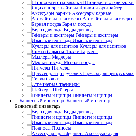
Штопоры и открывалки
Ящики и органайзеры
Аксесуары барные
Атомайзеры и риммеры
Барная посуда
Ведра для льда
Гейзеры и джиггеры
Измельчители льда
Куллеры для напитков
Ложки бармена
Мадлеры
Мерная посуда
Питчеры
Прессы для цитрусовых
Совки
Стрейнеры
Шейкеры
Пинцеты и щипцы
Банкетный инвентарь
Банкетный инвентарь
Ведра для льда
Пинцеты и щипцы
Измельчители льда
Подносы
Аксессуары для