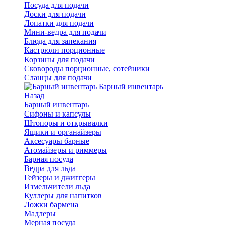
Посуда для подачи
Доски для подачи
Лопатки для подачи
Мини-ведра для подачи
Блюда для запекания
Кастрюли порционные
Корзины для подачи
Сковороды порционные, сотейники
Сланцы для подачи
Барный инвентарь
Назад
Барный инвентарь
Сифоны и капсулы
Штопоры и открывалки
Ящики и органайзеры
Аксесуары барные
Атомайзеры и риммеры
Барная посуда
Ведра для льда
Гейзеры и джиггеры
Измельчители льда
Куллеры для напитков
Ложки бармена
Мадлеры
Мерная посуда