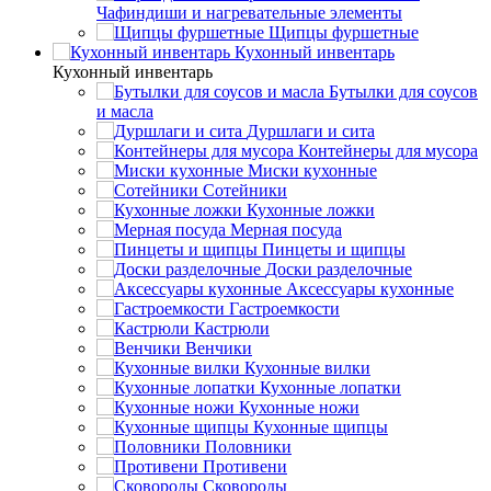
Чафиндиши и нагревательные элементы
Щипцы фуршетные
Кухонный инвентарь
Кухонный инвентарь
Бутылки для соусов
и масла
Дуршлаги и сита
Контейнеры для мусора
Миски кухонные
Сотейники
Кухонные ложки
Мерная посуда
Пинцеты и щипцы
Доски разделочные
Аксессуары кухонные
Гастроемкости
Кастрюли
Венчики
Кухонные вилки
Кухонные лопатки
Кухонные ножи
Кухонные щипцы
Половники
Противени
Сковороды