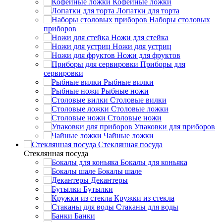
Кофейные ложки
Лопатки для торта
Наборы столовых
приборов
Ножи для стейка
Ножи для устриц
Ножи для фруктов
Приборы для
сервировки
Рыбные вилки
Рыбные ножи
Столовые вилки
Столовые ложки
Столовые ножи
Упаковки для приборов
Чайные ложки
Стеклянная посуда
Стеклянная посуда
Бокалы для коньяка
Бокалы шале
Декантеры
Бутылки
Кружки из стекла
Стаканы для воды
Банки