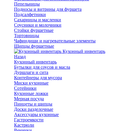
Пепельницы
Подносы и витрины для фуршета
Подсалфетники
Сахарницы и масленки
Соусники и молочники
Стойки фуршетные
Тортовницы
Чафиндиши и нагревательные элементы
Щипцы фуршетные
Кухонный инвентарь
Назад
Кухонный инвентарь
Бутылки для соусов и масла
Дуршлаги и сита
Контейнеры для мусора
Миски кухонные
Сотейники
Кухонные ложки
Мерная посуда
Пинцеты и щипцы
Доски разделочные
Аксессуары кухонные
Гастроемкости
Кастрюли
Венчики