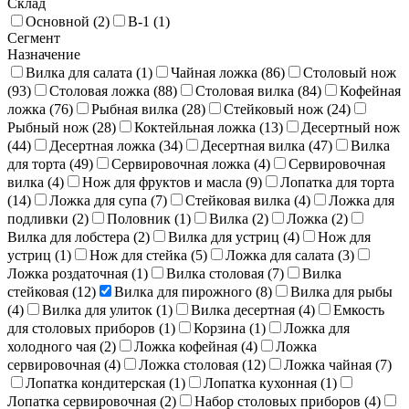
Склад
Столовые ложки
104
Столовые ножи
102
Основной (
2
)
В-1 (
1
)
Сегмент
Упаковки для приборов
4
Чайные ложки
96
Назначение
Вилка для салата (
1
)
Чайная ложка (
86
)
Столовый нож
(
93
)
Столовая ложка (
88
)
Столовая вилка (
84
)
Кофейная
ложка (
76
)
Рыбная вилка (
28
)
Стейковый нож (
24
)
Рыбный нож (
28
)
Коктейльная ложка (
13
)
Десертный нож
(
44
)
Десертная ложка (
34
)
Десертная вилка (
47
)
Вилка
для торта (
49
)
Сервировочная ложка (
4
)
Сервировочная
вилка (
4
)
Нож для фруктов и масла (
9
)
Лопатка для торта
(
14
)
Ложка для супа (
7
)
Стейковая вилка (
4
)
Ложка для
подливки (
2
)
Половник (
1
)
Вилка (
2
)
Ложка (
2
)
Вилка для лобстера (
2
)
Вилка для устриц (
4
)
Нож для
устриц (
1
)
Нож для стейка (
5
)
Ложка для салата (
3
)
Ложка роздаточная (
1
)
Вилка столовая (
7
)
Вилка
стейковая (
12
)
Вилка для пирожного (
8
)
Вилка для рыбы
(
4
)
Вилка для улиток (
1
)
Вилка десертная (
4
)
Емкость
для столовых приборов (
1
)
Корзина (
1
)
Ложка для
холодного чая (
2
)
Ложка кофейная (
4
)
Ложка
сервировочная (
4
)
Ложка столовая (
12
)
Ложка чайная (
7
)
Лопатка кондитерская (
1
)
Лопатка кухонная (
1
)
Лопатка сервировочная (
2
)
Набор столовых приборов (
4
)