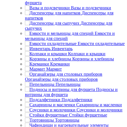
фуршета
Вазы и подсвечники
Диспенсеры для
напитков
Диспенсеры для
сыпучих
Емкости и
мельницы для специй
Емкости охладительные
Инвентарь
Колпаки и крышки
Корзины и хлебницы
Креманки
Мармит
Органайзеры для столовых приборов
Пепельницы
Подносы и
витрины для фуршета
Подсалфетники
Сахарницы и масленки
Соусники и молочники
Стойки фуршетные
Тортовницы