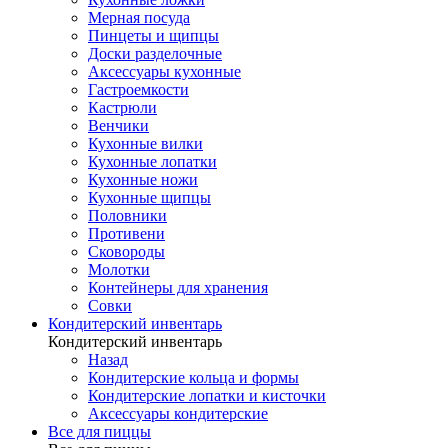
Мерная посуда
Пинцеты и щипцы
Доски разделочные
Аксессуары кухонные
Гастроемкости
Кастрюли
Венчики
Кухонные вилки
Кухонные лопатки
Кухонные ножи
Кухонные щипцы
Половники
Противени
Сковороды
Молотки
Контейнеры для хранения
Совки
Кондитерский инвентарь
Кондитерский инвентарь
Назад
Кондитерские кольца и формы
Кондитерские лопатки и кисточки
Аксессуары кондитерские
Все для пиццы