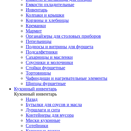
Емкости охладительные
Инвентарь
Колпаки и крышки
Корзины и хлебницы
Креманки
Мармит
Органайзеры для столовых приборов
Пепельницы
Подносы и витрины для фуршета
Подсалфетники
Сахарницы и масленки
Соусники и молочники
Стойки фуршетные
Тортовницы
Чафиндиши и нагревательные элементы
Щипцы фуршетные
Кухонный инвентарь
Кухонный инвентарь
Назад
Бутылки для соусов и масла
Дуршлаги и сита
Контейнеры для мусора
Миски кухонные
Сотейники
Кухонные ложки