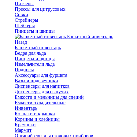
Питчеры
Прессы для цитрусовых
Совки
Стрейнеры
Шейкеры
Пинцеты и щипцы
Банкетный инвентарь
Назад
Банкетный инвентарь
Ведра для льда
Пинцеты и щипцы
Измельчители льда
Подносы
Аксессуары для фуршета
Вазы и подсвечники
Диспенсеры для напитков
Диспенсеры для сыпучих
Емкости и мельницы для специй
Емкости охладительные
Инвентарь
Колпаки и крышки
Корзины и хлебницы
Креманки
Мармит
Органайзеры для столовых приборов