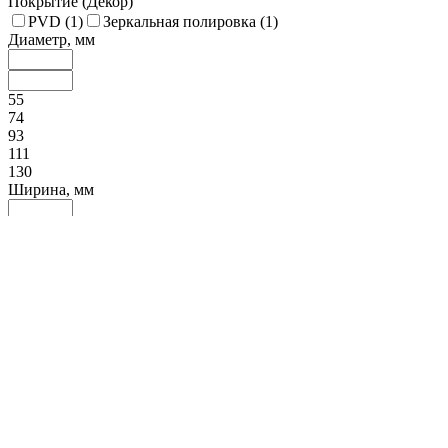
Покрытие (Декор)
PVD (
1
)
Зеркальная полировка (
1
)
Диаметр, мм
55
74
93
111
130
Ширина, мм
22
109
196
283
370
Форма
Прозрачность
нож для масла
кофейные ложки купить
десертный нож
купить
столовые приборы киев
столовые приборы набор
купить
коктейльные ложки
ложка столовая купить