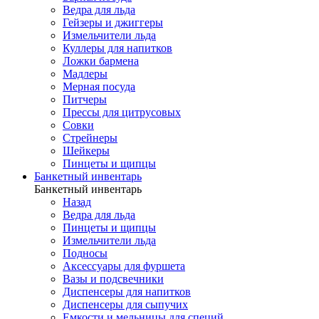
Ведра для льда
Гейзеры и джиггеры
Измельчители льда
Куллеры для напитков
Ложки бармена
Мадлеры
Мерная посуда
Питчеры
Прессы для цитрусовых
Совки
Стрейнеры
Шейкеры
Пинцеты и щипцы
Банкетный инвентарь
Банкетный инвентарь
Назад
Ведра для льда
Пинцеты и щипцы
Измельчители льда
Подносы
Аксессуары для фуршета
Вазы и подсвечники
Диспенсеры для напитков
Диспенсеры для сыпучих
Емкости и мельницы для специй