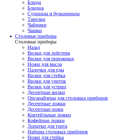
Блюда
Блюдца
Супницы и бульонницы
Тарелки
Чайники
Чашки
Cтоловые приборы
Cтоловые приборы
Назад
Вилки для лобстера
Вилки для пирожных
Ножи для масла
Палочки для еды
Вилки для стейка
Вилки для улиток
Вилки для устриц
Десертные вилки
Органайзеры для столовых приборов
Десертные ложки
Десертные ножи
Коктейльные ложки
Кофейные ложки
Лопатки для торта
Наборы столовых приборов
Ножи для стейка