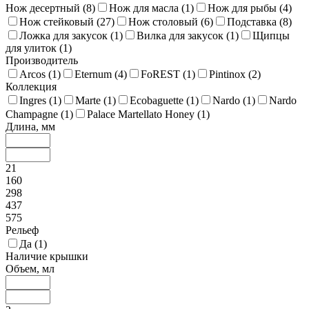
Нож десертный (
8
)
Нож для масла (
1
)
Нож для рыбы (
4
)
Нож стейковый (
27
)
Нож столовый (
6
)
Подставка (
8
)
Ложка для закусок (
1
)
Вилка для закусок (
1
)
Щипцы
для улиток (
1
)
Производитель
Arcos (
1
)
Eternum (
4
)
FoREST (
1
)
Pintinox (
2
)
Коллекция
Ingres (
1
)
Marte (
1
)
Ecobaguette (
1
)
Nardo (
1
)
Nardo
Champagne (
1
)
Palace Martellato Honey (
1
)
Длина, мм
21
160
298
437
575
Рельеф
Да (
1
)
Наличие крышки
Объем, мл