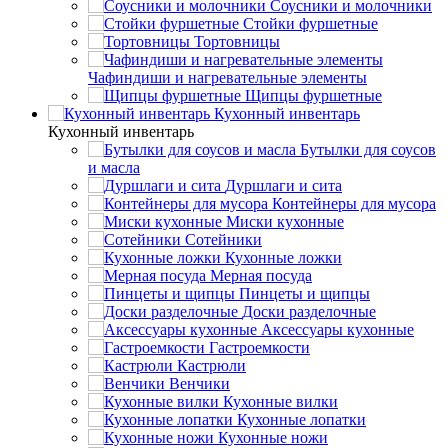
Соусники и молочники
Стойки фуршетные
Тортовницы
Чафиндиши и нагревательные элементы
Щипцы фуршетные
Кухонный инвентарь
Кухонный инвентарь
Бутылки для соусов
и масла
Дуршлаги и сита
Контейнеры для мусора
Миски кухонные
Сотейники
Кухонные ложки
Мерная посуда
Пинцеты и щипцы
Доски разделочные
Аксессуары кухонные
Гастроемкости
Кастрюли
Венчики
Кухонные вилки
Кухонные лопатки
Кухонные ножи