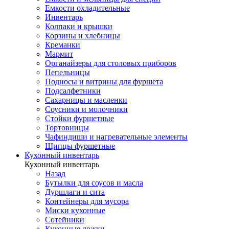
Емкости охладительные
Инвентарь
Колпаки и крышки
Корзины и хлебницы
Креманки
Мармит
Органайзеры для столовых приборов
Пепельницы
Подносы и витрины для фуршета
Подсалфетники
Сахарницы и масленки
Соусники и молочники
Стойки фуршетные
Тортовницы
Чафиндиши и нагревательные элементы
Щипцы фуршетные
Кухонный инвентарь
Кухонный инвентарь
Назад
Бутылки для соусов и масла
Дуршлаги и сита
Контейнеры для мусора
Миски кухонные
Сотейники
Кухонные ложки