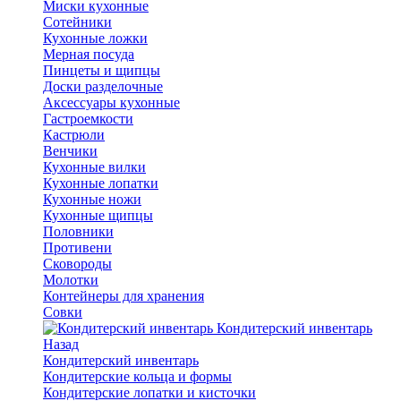
Миски кухонные
Сотейники
Кухонные ложки
Мерная посуда
Пинцеты и щипцы
Доски разделочные
Аксессуары кухонные
Гастроемкости
Кастрюли
Венчики
Кухонные вилки
Кухонные лопатки
Кухонные ножи
Кухонные щипцы
Половники
Противени
Сковороды
Молотки
Контейнеры для хранения
Совки
Кондитерский инвентарь
Назад
Кондитерский инвентарь
Кондитерские кольца и формы
Кондитерские лопатки и кисточки