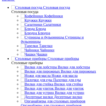
Столовая посуда
Столовая посуда
Кофейники
Кружки
Салатники
Блюда
Блюдца
Супницы и
бульонницы
Тарелки
Чайники
Чашки
Cтоловые приборы
Cтоловые приборы
Вилки для лобстера
Вилки для пирожных
Ножи для масла
Палочки для еды
Вилки для стейка
Вилки для улиток
Вилки для устриц
Десертные вилки
Органайзеры для столовых приборов