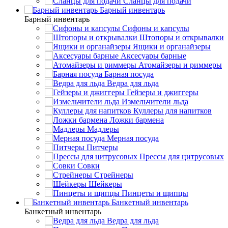
Сланцы для подачи
Барный инвентарь
Барный инвентарь
Сифоны и капсулы
Штопоры и открывалки
Ящики и органайзеры
Аксесуары барные
Атомайзеры и риммеры
Барная посуда
Ведра для льда
Гейзеры и джиггеры
Измельчители льда
Куллеры для напитков
Ложки бармена
Мадлеры
Мерная посуда
Питчеры
Прессы для цитрусовых
Совки
Стрейнеры
Шейкеры
Пинцеты и щипцы
Банкетный инвентарь
Банкетный инвентарь
Ведра для льда