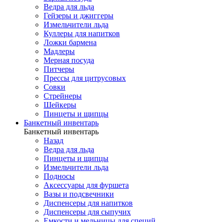
Ведра для льда
Гейзеры и джиггеры
Измельчители льда
Куллеры для напитков
Ложки бармена
Мадлеры
Мерная посуда
Питчеры
Прессы для цитрусовых
Совки
Стрейнеры
Шейкеры
Пинцеты и щипцы
Банкетный инвентарь
Банкетный инвентарь
Назад
Ведра для льда
Пинцеты и щипцы
Измельчители льда
Подносы
Аксессуары для фуршета
Вазы и подсвечники
Диспенсеры для напитков
Диспенсеры для сыпучих
Емкости и мельницы для специй