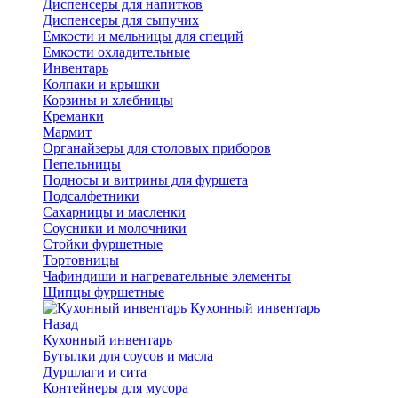
Диспенсеры для напитков
Диспенсеры для сыпучих
Емкости и мельницы для специй
Емкости охладительные
Инвентарь
Колпаки и крышки
Корзины и хлебницы
Креманки
Мармит
Органайзеры для столовых приборов
Пепельницы
Подносы и витрины для фуршета
Подсалфетники
Сахарницы и масленки
Соусники и молочники
Стойки фуршетные
Тортовницы
Чафиндиши и нагревательные элементы
Щипцы фуршетные
Кухонный инвентарь
Назад
Кухонный инвентарь
Бутылки для соусов и масла
Дуршлаги и сита
Контейнеры для мусора