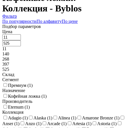
Коллекция - Byblos
Фильтр
По популярности
По алфавиту
По цене
Подбор параметров
Цена
11
140
268
397
525
Склад
Сегмент
Премиум (
1
)
Назначение
Кофейная ложка (
1
)
Производитель
Eternum (
1
)
Коллекция
Adagio (
1
)
Alaska (
1
)
Alinea (
1
)
Amarone Bronze (
1
)
Anser (
1
)
Anzo (
1
)
Arcade (
1
)
Artesia (
1
)
Astoria (
1
)