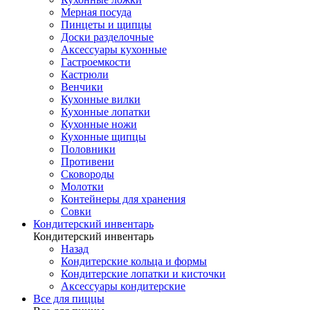
Мерная посуда
Пинцеты и щипцы
Доски разделочные
Аксессуары кухонные
Гастроемкости
Кастрюли
Венчики
Кухонные вилки
Кухонные лопатки
Кухонные ножи
Кухонные щипцы
Половники
Противени
Сковороды
Молотки
Контейнеры для хранения
Совки
Кондитерский инвентарь
Кондитерский инвентарь
Назад
Кондитерские кольца и формы
Кондитерские лопатки и кисточки
Аксессуары кондитерские
Все для пиццы