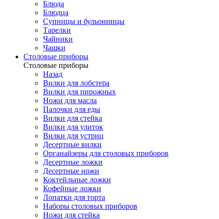
Блюда
Блюдца
Супницы и бульонницы
Тарелки
Чайники
Чашки
Cтоловые приборы
Cтоловые приборы
Назад
Вилки для лобстера
Вилки для пирожных
Ножи для масла
Палочки для еды
Вилки для стейка
Вилки для улиток
Вилки для устриц
Десертные вилки
Органайзеры для столовых приборов
Десертные ложки
Десертные ножи
Коктейльные ложки
Кофейные ложки
Лопатки для торта
Наборы столовых приборов
Ножи для стейка