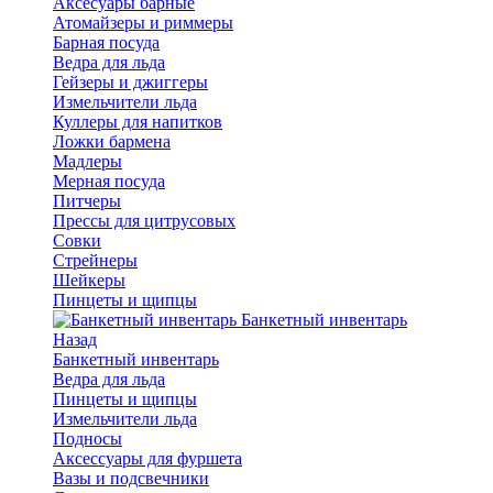
Аксесуары барные
Атомайзеры и риммеры
Барная посуда
Ведра для льда
Гейзеры и джиггеры
Измельчители льда
Куллеры для напитков
Ложки бармена
Мадлеры
Мерная посуда
Питчеры
Прессы для цитрусовых
Совки
Стрейнеры
Шейкеры
Пинцеты и щипцы
Банкетный инвентарь
Назад
Банкетный инвентарь
Ведра для льда
Пинцеты и щипцы
Измельчители льда
Подносы
Аксессуары для фуршета
Вазы и подсвечники