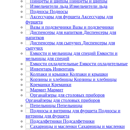
Пинцеты и щипцы
Измельчители льда
Подносы
Аксессуары для
фуршета
Вазы и подсвечники
Диспенсеры для
напитков
Диспенсеры для
сыпучих
Емкости и
мельницы для специй
Емкости охладительные
Инвентарь
Колпаки и крышки
Корзины и хлебницы
Креманки
Мармит
Органайзеры для столовых приборов
Пепельницы
Подносы и
витрины для фуршета
Подсалфетники
Сахарницы и масленки