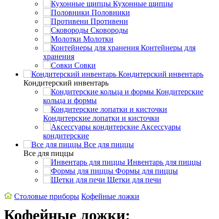
Кухонные щипцы
Половники
Противени
Сковороды
Молотки
Контейнеры для
хранения
Совки
Кондитерский инвентарь
Кондитерский инвентарь
Кондитерские
кольца и формы
Кондитерские лопатки и кисточки
Аксессуары
кондитерские
Все для пиццы
Все для пиццы
Инвентарь для пиццы
Формы для пиццы
Щетки для печи
Cтоловые приборы
Кофейные ложки
Кофейные ложки: