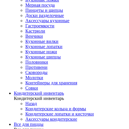
Мерная посуда
Пинцеты и щипцы
Доски разделочные
Аксессуары кухонные
Гастроемкости
Кастрюли
Венчики
Кухонные вилки
Кухонные лопатки
Кухонные ножи
Кухонные щипцы
Половники
Противени
Сковороды
Молотки
Контейнеры для хранения
Совки
Кондитерский инвентарь
Кондитерский инвентарь
Назад
Кондитерские кольца и формы
Кондитерские лопатки и кисточки
Аксессуары кондитерские
Все для пиццы