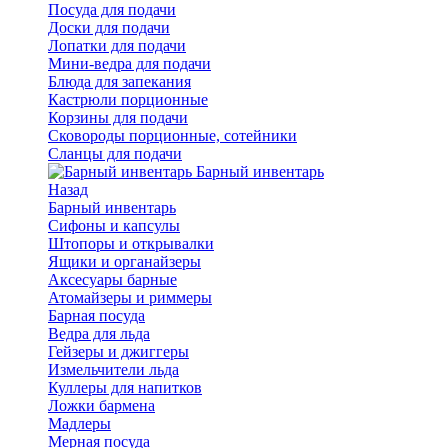
Посуда для подачи
Доски для подачи
Лопатки для подачи
Мини-ведра для подачи
Блюда для запекания
Кастрюли порционные
Корзины для подачи
Сковороды порционные, сотейники
Сланцы для подачи
Барный инвентарь
Назад
Барный инвентарь
Сифоны и капсулы
Штопоры и открывалки
Ящики и органайзеры
Аксесуары барные
Атомайзеры и риммеры
Барная посуда
Ведра для льда
Гейзеры и джиггеры
Измельчители льда
Куллеры для напитков
Ложки бармена
Мадлеры
Мерная посуда