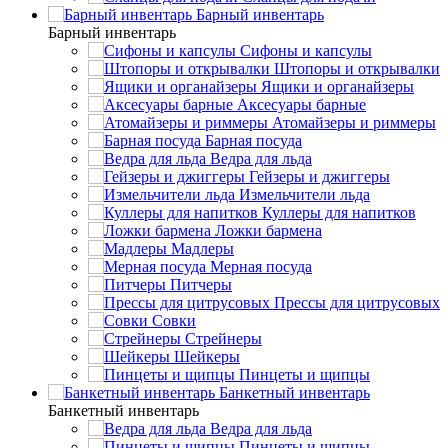
Барный инвентарь
Барный инвентарь
Сифоны и капсулы
Штопоры и открывалки
Ящики и органайзеры
Аксесуары барные
Атомайзеры и риммеры
Барная посуда
Ведра для льда
Гейзеры и джиггеры
Измельчители льда
Куллеры для напитков
Ложки бармена
Мадлеры
Мерная посуда
Питчеры
Прессы для цитрусовых
Совки
Стрейнеры
Шейкеры
Пинцеты и щипцы
Банкетный инвентарь
Банкетный инвентарь
Ведра для льда
Пинцеты и щипцы