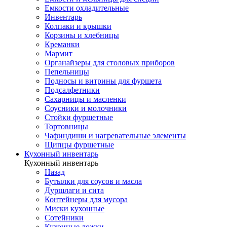
Емкости охладительные
Инвентарь
Колпаки и крышки
Корзины и хлебницы
Креманки
Мармит
Органайзеры для столовых приборов
Пепельницы
Подносы и витрины для фуршета
Подсалфетники
Сахарницы и масленки
Соусники и молочники
Стойки фуршетные
Тортовницы
Чафиндиши и нагревательные элементы
Щипцы фуршетные
Кухонный инвентарь
Кухонный инвентарь
Назад
Бутылки для соусов и масла
Дуршлаги и сита
Контейнеры для мусора
Миски кухонные
Сотейники
Кухонные ложки