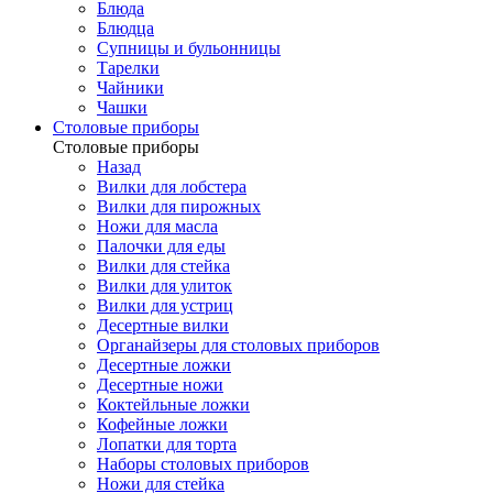
Блюда
Блюдца
Супницы и бульонницы
Тарелки
Чайники
Чашки
Cтоловые приборы
Cтоловые приборы
Назад
Вилки для лобстера
Вилки для пирожных
Ножи для масла
Палочки для еды
Вилки для стейка
Вилки для улиток
Вилки для устриц
Десертные вилки
Органайзеры для столовых приборов
Десертные ложки
Десертные ножи
Коктейльные ложки
Кофейные ложки
Лопатки для торта
Наборы столовых приборов
Ножи для стейка