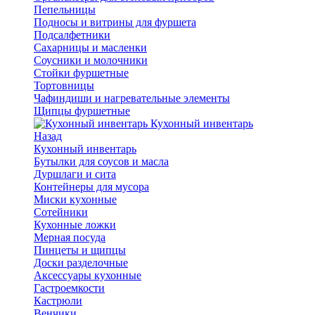
Пепельницы
Подносы и витрины для фуршета
Подсалфетники
Сахарницы и масленки
Соусники и молочники
Стойки фуршетные
Тортовницы
Чафиндиши и нагревательные элементы
Щипцы фуршетные
Кухонный инвентарь
Назад
Кухонный инвентарь
Бутылки для соусов и масла
Дуршлаги и сита
Контейнеры для мусора
Миски кухонные
Сотейники
Кухонные ложки
Мерная посуда
Пинцеты и щипцы
Доски разделочные
Аксессуары кухонные
Гастроемкости
Кастрюли
Венчики