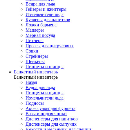
Ведра для льда
Гейзеры и джиггеры
Измельчители льда
Куллеры для напитков
Ложки бармена
Мадлеры
Мерная посуда
Питчеры
Прессы для цитрусовых
Совки
Стрейнеры
Шейкеры
Пинцеты и щипцы
Банкетный инвентарь
Банкетный инвентарь
Назад
Ведра для льда
Пинцеты и щипцы
Измельчители льда
Подносы
Аксессуары для фуршета
Вазы и подсвечники
Диспенсеры для напитков
Диспенсеры для сыпучих
Емкости и мельницы для специй