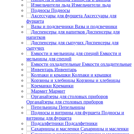
Измельчители льда
Подносы
Аксессуары для
фуршета
Вазы и подсвечники
Диспенсеры для
напитков
Диспенсеры для
сыпучих
Емкости и
мельницы для специй
Емкости охладительные
Инвентарь
Колпаки и крышки
Корзины и хлебницы
Креманки
Мармит
Органайзеры для столовых приборов
Пепельницы
Подносы и
витрины для фуршета
Подсалфетники
Сахарницы и масленки