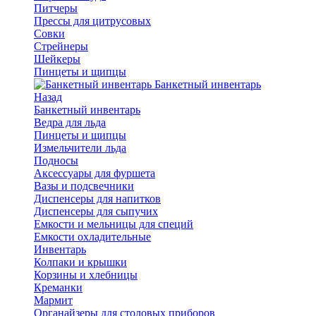
Питчеры
Прессы для цитрусовых
Совки
Стрейнеры
Шейкеры
Пинцеты и щипцы
Банкетный инвентарь
Назад
Банкетный инвентарь
Ведра для льда
Пинцеты и щипцы
Измельчители льда
Подносы
Аксессуары для фуршета
Вазы и подсвечники
Диспенсеры для напитков
Диспенсеры для сыпучих
Емкости и мельницы для специй
Емкости охладительные
Инвентарь
Колпаки и крышки
Корзины и хлебницы
Креманки
Мармит
Органайзеры для столовых приборов