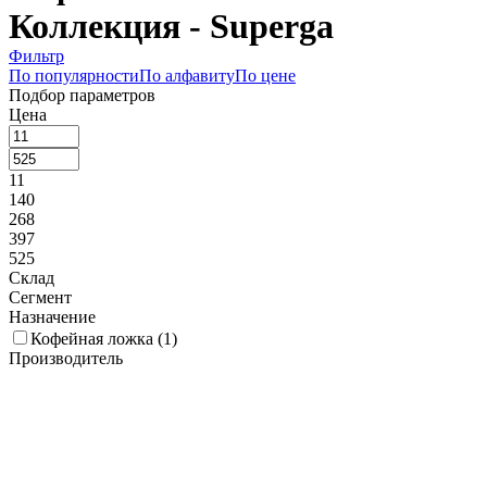
Коллекция - Superga
Фильтр
По популярности
По алфавиту
По цене
Подбор параметров
Цена
11
140
268
397
525
Склад
Сегмент
Назначение
Кофейная ложка (
1
)
Производитель
Pintinox (
1
)
Коллекция
Adagio (
1
)
Alaska (
1
)
Alinea (
1
)
Amarone Bronze (
1
)
Anser (
1
)
Anzo (
1
)
Arcade (
1
)
Artesia (
1
)
Astoria (
1
)
Atlantis (
1
)
Aude (
1
)
Austin mirror (
1
)
Baguette (
1
)
Baguette Treasure Bronze (
1
)
Bologna (
1
)
Byblos (
1
)
Casali