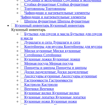
Соусники и молочники
Стойки фуршетные
Тортовницы
Чафиндиши и нагревательные элементы
Щипцы фуршетные
Кухонный инвентарь
Кухонный инвентарь
Бутылки для соусов
и масла
Дуршлаги и сита
Контейнеры для мусора
Миски кухонные
Сотейники
Кухонные ложки
Мерная посуда
Пинцеты и щипцы
Доски разделочные
Аксессуары кухонные
Гастроемкости
Кастрюли
Венчики
Кухонные вилки
Кухонные лопатки
Кухонные ножи